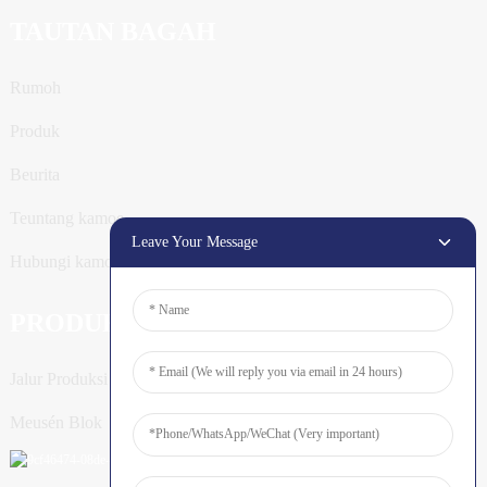
TAUTAN BAGAH
Rumoh
Produk
Beurita
Teuntang kamoe
Leave Your Message
Hubungi kamoe
PRODUK
Jalur Produksi Tiang
Meusén Blok