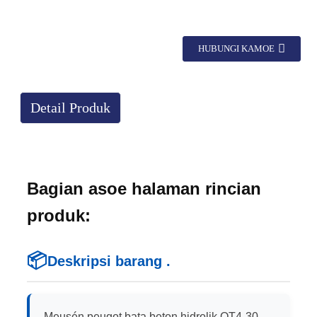
HUBUNGI KAMOE
Detail Produk
Bagian asoe halaman rincian
produk:
📦
Deskripsi barang .
Meusén peugot bata beton hidrolik QT4-30