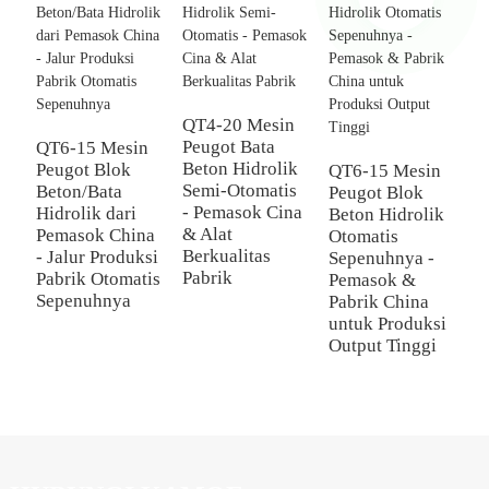
QT4-20 Mesin
Peugot Bata
QT6-15 Mesin
Q
Beton Hidrolik
Peugot Blok
M
QT6-15 Mesin
Semi-Otomatis
Beton/Bata
B
Peugot Blok
- Pemasok Cina
Hidrolik dari
M
Beton Hidrolik
& Alat
Pemasok China
d
Otomatis
Berkualitas
- Jalur Produksi
C
Sepenuhnya -
Pabrik
Pabrik Otomatis
P
Pemasok &
Sepenuhnya
L
Pabrik China
R
untuk Produksi
L
Output Tinggi