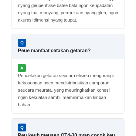
nyang geupeuhasé batèë bata ngon keupadatan
nyang that manyang, permukaan nyang gleh, ngon
akurasi dimensi nyang teupat.
Peue manfaat cetakan getaran?
Pencetakan getaran seucara efisien mengurangi
kekosongan ngen mendistribusikan campuran
seucara meurata, yeng meuningkatkan kohesi
ngen kekuatan sambil meminimalkan limbah
bahan.
Peu keuh meusen QT4-30 nyan cocok keu