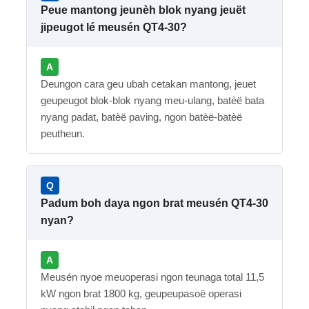
Peue mantong jeunèh blok nyang jeuët
jipeugot lé meusén QT4-30?
Deungon cara geu ubah cetakan mantong, jeuet
geupeugot blok-blok nyang meu-ulang, batèë bata
nyang padat, batèë paving, ngon batèë-batèë
peutheun.
Padum boh daya ngon brat meusén QT4-30
nyan?
Meusén nyoe meuoperasi ngon teunaga total 11,5
kW ngon brat 1800 kg, geupeupasoë operasi