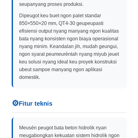
seupanyang proses produksi.
Dipeugot keu buet ngon palet standar
850×550×20 mm, QT4-30 geupeupasti
efisiensi output nyang manyang ngon kualitas
bata nyang konsisten ngon biaya operasional
nyang minim. Keandalan jih, mudah geungui,
ngon syarat peumeurèntah nyang miyub jeuet
keu solusi nyang ideal keu proyek konstruksi
ubeut sampoe manyang ngon aplikasi
domestik.
⚙️
Fitur teknis
Meusén peugot bata beton hidrolik nyan
meugabongkan kekuatan sistem hidrolik ngon