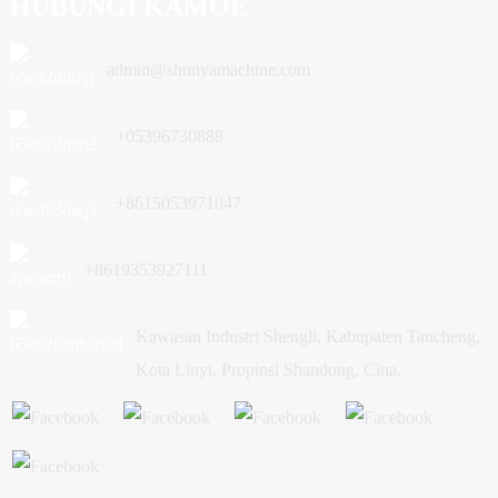
HUBUNGI KAMOE
admin@shunyamachine.com
+05396730888
+8615053971047
+8619353927111
Kawasan Industri Shengli, Kabupaten Tancheng,
Kota Linyi, Propinsi Shandong, Cina.