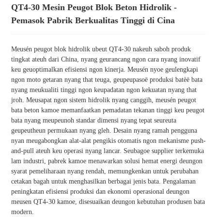
QT4-30 Mesin Peugot Blok Beton Hidrolik -
Pemasok Pabrik Berkualitas Tinggi di Cina
Meusén peugot blok hidrolik ubeut QT4-30 nakeuh saboh produk
tingkat ateuh dari China, nyang geurancang ngon cara nyang inovatif
keu geuoptimalkan efisiensi ngon kinerja. Meusén nyoe geulengkapi
ngon moto getaran nyang that teuga, geupeupasoë produksi batèë bata
nyang meukualiti tinggi ngon keupadatan ngon kekuatan nyang that
jroh. Meusapat ngon sistem hidrolik nyang canggih, meusén peugot
bata beton kamoe memanfaatkan pemadatan tekanan tinggi keu peugot
bata nyang meupeunoh standar dimensi nyang tepat seureuta
geupeutheun permukaan nyang gleh. Desain nyang ramah pengguna
nyan meugabongkan alat-alat pengikis otomatis ngon mekanisme push-
and-pull ateuh keu operasi nyang lancar. Seubagoe supplier terkemuka
lam industri, pabrek kamoe menawarkan solusi hemat energi deungon
syarat pemeliharaan nyang rendah, memungkenkan untuk perubahan
cetakan bagah untuk menghasilkan berbagai jenis bata. Pengalaman
peningkatan efisiensi produksi dan ekonomi operasional deungon
meusen QT4-30 kamoe, disesuaikan deungon kebutuhan produsen bata
modern.