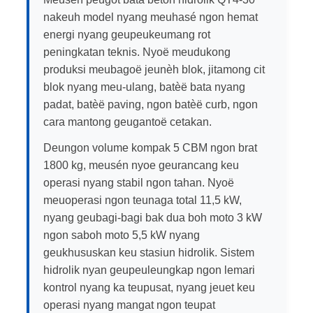
nakeuh model nyang meuhasé ngon hemat
energi nyang geupeukeumang rot
peningkatan teknis. Nyoë meudukong
produksi meubagoë jeunèh blok, jitamong cit
blok nyang meu-ulang, batèë bata nyang
padat, batèë paving, ngon batèë curb, ngon
cara mantong geugantoë cetakan.
Deungon volume kompak 5 CBM ngon brat
1800 kg, meusén nyoe geurancang keu
operasi nyang stabil ngon tahan. Nyoë
meuoperasi ngon teunaga total 11,5 kW,
nyang geubagi-bagi bak dua boh moto 3 kW
ngon saboh moto 5,5 kW nyang
geukhususkan keu stasiun hidrolik. Sistem
hidrolik nyan geupeuleungkap ngon lemari
kontrol nyang ka teupusat, nyang jeuet keu
operasi nyang mangat ngon teupat