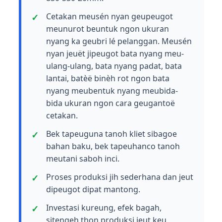
Cetakan meusén nyan geupeugot
meunurot beuntuk ngon ukuran
nyang ka geubri lé pelanggan. Meusén
nyan jeuët jipeugot bata nyang meu-
ulang-ulang, bata nyang padat, bata
lantai, batèë binèh rot ngon bata
nyang meubentuk nyang meubida-
bida ukuran ngon cara geugantoë
cetakan.
Bek tapeuguna tanoh kliet sibagoe
bahan baku, bek tapeuhanco tanoh
meutani saboh inci.
Proses produksi jih sederhana dan jeut
dipeugot dipat mantong.
Investasi kureung, efek bagah,
sitengeh thon produksi jeut keu