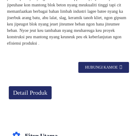
jipeuhase kon mantong blok beton nyang meukualiti tinggi tapi cit
memanfaatkan berbagai bahan limbah industri lagee batee nyang ka
jiserbuk arang batu, abu lalat, slag, keramik tanoh kliet, ngon gipsum
keu jipeugot blok nyang jeuet jiteumee beban ngon hana jiteumee
beban. Nyoe jeut keu tambahan nyang meuhareuga keu proyek
konstruksi peu mantong nyang keuneuk peu ek keberlanjutan ngon
efisiensi produksi .
HUBUNGI KAMOE
Detail Produk
Fitur Utama