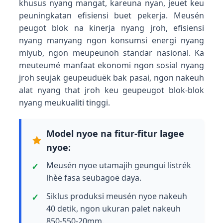
khusus nyang mangat, kareuna nyan, jeuet keu
peuningkatan efisiensi buet pekerja. Meusén
peugot blok na kinerja nyang jroh, efisiensi
nyang manyang ngon konsumsi energi nyang
miyub, ngon meupeunoh standar nasional. Ka
meuteumé manfaat ekonomi ngon sosial nyang
jroh seujak geupeuduëk bak pasai, ngon nakeuh
alat nyang that jroh keu geupeugot blok-blok
nyang meukualiti tinggi.
Model nyoe na fitur-fitur lagee
nyoe:
Meusén nyoe utamajih geungui listrék
lhèë fasa seubagoë daya.
Siklus produksi meusén nyoe nakeuh
40 detik, ngon ukuran palet nakeuh
850-550-20mm.