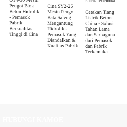
QT4-30 Mesin
Peugot Blok
Cina SY2-25
Beton Hidrolik
Mesin Peugot
Cetakan Tiang
- Pemasok
Bata Saleng
Listrik Beton
Pabrik
Meugantung
China - Solusi
C
Berkualitas
Hidrolik -
Tahan Lama
M
Tinggi di Cina
Pemasok Yang
dan Serbaguna
H
Diandalkan &
dari Pemasok
O
Kualitas Pabrik
dan Pabrik
S
Terkemuka
P
P
J
D
u
y
HUBUNGI KAMOE