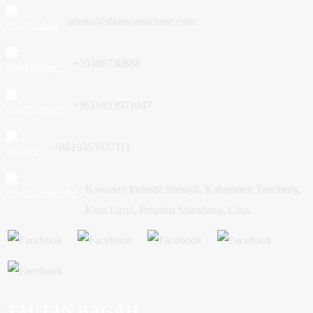
admin@shunyamachine.com
+05396730888
+8615053971047
+8619353927111
Kawasan Industri Shengli, Kabupaten Tancheng,
Kota Linyi, Propinsi Shandong, Cina.
TAUTAN BAGAH