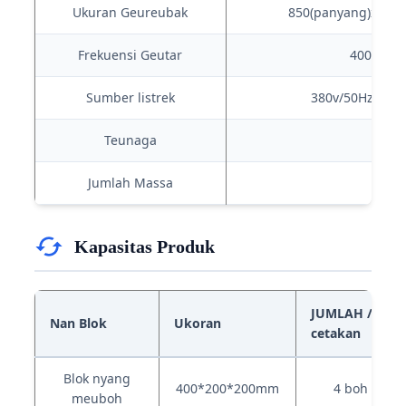
Ukuran Geureubak
850(panyang)x550(
Frekuensi Geutar
4000-480
Sumber listrek
380v/50Hz (jeut
Teunaga
6,7
Jumlah Massa
110
Kapasitas Produk
JUMLAH /
Nan Blok
Ukoran
cetakan
Blok nyang
400*200*200mm
4 boh
meuboh