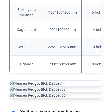
Blok nyang
400*150*200mm
5 boh
meuboh
Sagoe peut
200*100*60mm
14 boh
Gergaji zig
225*112,5*60mm
10 boh
T ganda
200*160*60 mm
8 boh
Soalan-soalan nyang kayém