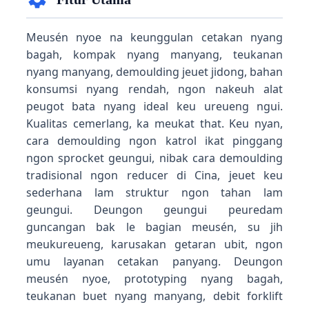
Meusén nyoe na keunggulan cetakan nyang
bagah, kompak nyang manyang, teukanan
nyang manyang, demoulding jeuet jidong, bahan
konsumsi nyang rendah, ngon nakeuh alat
peugot bata nyang ideal keu ureueng ngui.
Kualitas cemerlang, ka meukat that. Keu nyan,
cara demoulding ngon katrol ikat pinggang
ngon sprocket geungui, nibak cara demoulding
tradisional ngon reducer di Cina, jeuet keu
sederhana lam struktur ngon tahan lam
geungui. Deungon geungui peuredam
guncangan bak le bagian meusén, su jih
meukureueng, karusakan getaran ubit, ngon
umu layanan cetakan panyang. Deungon
meusén nyoe, prototyping nyang bagah,
teukanan buet nyang manyang, debit forklift