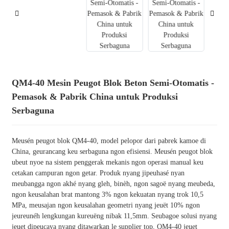
QM4-40 Mesin Peugot Blok Beton Semi-Otomatis -
Pemasok & Pabrik China untuk Produksi
Serbaguna
Meusén peugot blok QM4-40, model pelopor dari pabrek kamoe di
China, geurancang keu serbaguna ngon efisiensi. Meusén peugot blok
ubeut nyoe na sistem penggerak mekanis ngon operasi manual keu
cetakan campuran ngon getar. Produk nyang jipeuhasé nyan
meubangga ngon akhé nyang gleh, binèh, ngon sagoë nyang meubeda,
ngon keusalahan brat mantong 3% ngon kekuatan nyang trok 10,5
MPa, meusajan ngon keusalahan geometri nyang jeuët 10% ngon
jeureunéh lengkungan kureuëng nibak 11,5mm. Seubagoe solusi nyang
jeuet dipeucaya nyang ditawarkan le supplier top, QM4-40 jeuet