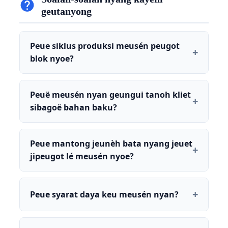
geutanyong
Peue siklus produksi meusén peugot
blok nyoe?
Peuë meusén nyan geungui tanoh kliet
sibagoë bahan baku?
Peue mantong jeunèh bata nyang jeuet
jipeugot lé meusén nyoe?
Peue syarat daya keu meusén nyan?