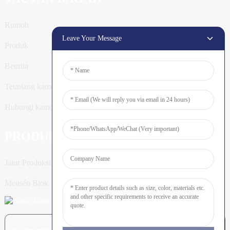
Rumoh
Leave Your Message
Produk
Beurita
Teuntang kamoe
Hubungi kamoe
PRODUK
Jalur Produksi Tiang
Meusén Blok