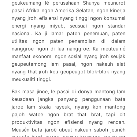
geukeumang lé perusahaan Shunya meunurot
pasai Afrika ngon Amerika Selatan, ngon kinerja
nyang jroh, efisiensi nyang tinggi ngon konsumsi
energi nyang miyub, seusuai ngon standar
nasional. Ka ji lamar paten penemuan, paten
utilitas ngon paten penampilan di dalam
nanggroe ngon di lua nanggroe. Ka meuteumé
manfaat ekonomi ngon sosial nyang jroh seujak
geupeutamong lam pasai, ngon nakeuh alat
nyang that jroh keu geupeugot blok-blok nyang
meukualiti tinggi.
Bak masa jinoe, le pasai di donya mantong lam
keuadaan jangka panyang penggunaan bata
jaroe lam skala rayeuk, nyang kon mantong
pajoh watee ngon brat that brat, tapi cit
produktivitas ngon efisiensi nyang rendah.
Meusén bata jaroë ubeut nakeuh saboh jeunèh