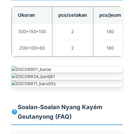
Ukoran
pcs/cetakan
pcs/jeum
300*150*100
2
180
200*100*60
2
180
Soalan-Soalan Nyang Kayém
Geutanyong (FAQ)