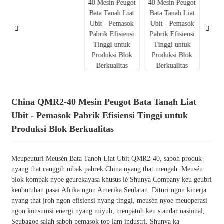
China QMR2-40 Mesin Peugot Bata Tanah Liat
Ubit - Pemasok Pabrik Efisiensi Tinggi untuk
Produksi Blok Berkualitas
Meupeuturi Meusén Bata Tanoh Liat Ubit QMR2-40, saboh produk
nyang that canggih nibak pabrek China nyang that meugah. Meusén
blok kompak nyoe geurekayasa khusus lé Shunya Company keu geubri
keubutuhan pasai Afrika ngon Amerika Seulatan. Dituri ngon kinerja
nyang that jroh ngon efisiensi nyang tinggi, meusén nyoe meuoperasi
ngon konsumsi energi nyang miyub, meupatuh keu standar nasional,
Seubagoe salah saboh pemasok top lam industri, Shunya ka