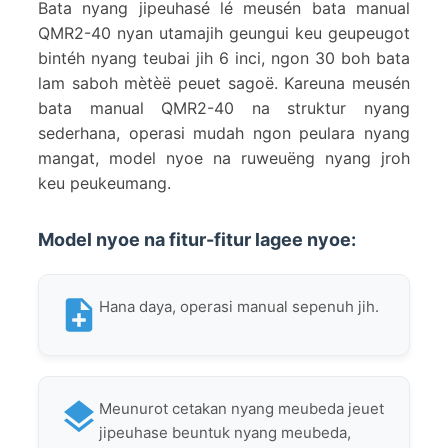
Bata nyang jipeuhasé lé meusén bata manual
QMR2-40 nyan utamajih geungui keu geupeugot
bintéh nyang teubai jih 6 inci, ngon 30 boh bata
lam saboh mètèë peuet sagoë. Kareuna meusén
bata manual QMR2-40 na struktur nyang
sederhana, operasi mudah ngon peulara nyang
mangat, model nyoe na ruweuëng nyang jroh
keu peukeumang.
Model nyoe na fitur-fitur lagee nyoe:
Hana daya, operasi manual sepenuh jih.
Meunurot cetakan nyang meubeda jeuet
jipeuhase beuntuk nyang meubeda,