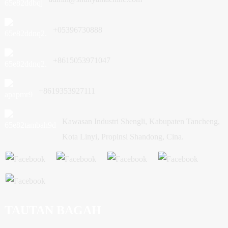
+05396730888
+8615053971047
+8619353927111
Kawasan Industri Shengli, Kabupaten Tancheng,
Kota Linyi, Propinsi Shandong, Cina.
TAUTAN BAGAH