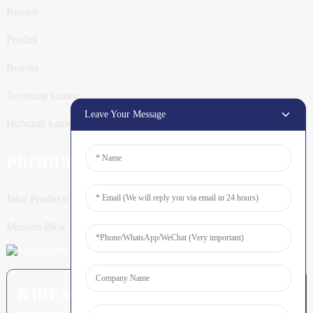
Rumoh
Produk
Beurita
Teuntang kamoe
Leave Your Message
Hubungi kamoe
PRODUK
Jalur Produksi Tiang
Meusén Blok
KIREM PERTANYAAN: SIAP