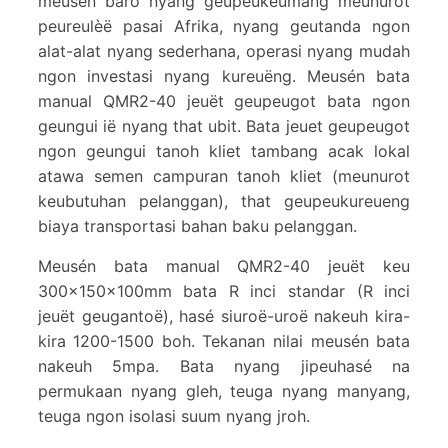
meusén barô nyang geupeukeumang meunurot
peureulèë pasai Afrika, nyang geutanda ngon
alat-alat nyang sederhana, operasi nyang mudah
ngon investasi nyang kureuëng. Meusén bata
manual QMR2-40 jeuët geupeugot bata ngon
geungui ië nyang that ubit. Bata jeuet geupeugot
ngon geungui tanoh kliet tambang acak lokal
atawa semen campuran tanoh kliet (meunurot
keubutuhan pelanggan), that geupeukureueng
biaya transportasi bahan baku pelanggan.
Meusén bata manual QMR2-40 jeuët keu
300×150×100mm bata R inci standar (R inci
jeuët geugantoë), hasé siuroë-uroë nakeuh kira-
kira 1200-1500 boh. Tekanan nilai meusén bata
nakeuh 5mpa. Bata nyang jipeuhasé na
permukaan nyang gleh, teuga nyang manyang,
teuga ngon isolasi suum nyang jroh.