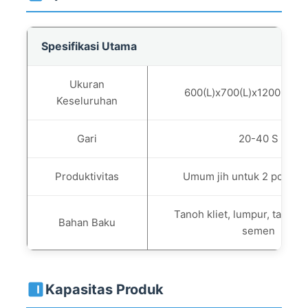
Spesifikasi Utama
Ukuran
600(L)x700(L)x1200(Lya
Keseluruhan
Gari
20-40 S
Produktivitas
Umum jih untuk 2 pcs/cet
Tanoh kliet, lumpur, tanoh,
Bahan Baku
semen
Kapasitas Produk