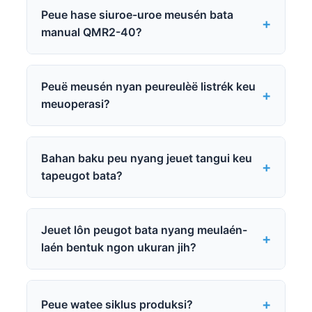
Peue hase siuroe-uroe meusén bata
manual QMR2-40?
Peuë meusén nyan peureulèë listrék keu
meuoperasi?
Bahan baku peu nyang jeuet tangui keu
tapeugot bata?
Jeuet lôn peugot bata nyang meulaén-
laén bentuk ngon ukuran jih?
Peue watee siklus produksi?