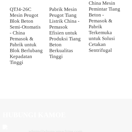
China Mesin
Pemintar Tiang
QTJ4-26C
Pabrik Mesin
P
Beton -
Mesin Peugot
Peugot Tiang
P
Pemasok &
Blok Beton
Listrik China -
B
Pabrik
Semi-Otomatis
Pemasok
A
Terkemuka
- China
Efisien untuk
B
untuk Solusi
Pemasok &
Produksi Tiang
T
Cetakan
Pabrik untuk
Beton
P
Sentrifugal
Blok Berlubang
Berkualitas
B
Kepadatan
Tinggi
Tinggi
HUBUNGI KAMOE
admin@shunyamachine.com