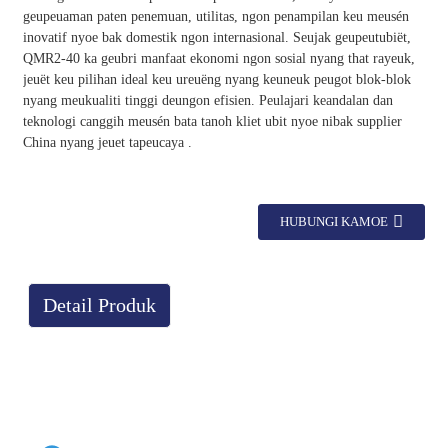
geupeuaman paten penemuan, utilitas, ngon penampilan keu meusén
inovatif nyoe bak domestik ngon internasional. Seujak geupeutubiët,
QMR2-40 ka geubri manfaat ekonomi ngon sosial nyang that rayeuk,
jeuët keu pilihan ideal keu ureuëng nyang keuneuk peugot blok-blok
nyang meukualiti tinggi deungon efisien. Peulajari keandalan dan
teknologi canggih meusén bata tanoh kliet ubit nyoe nibak supplier
China nyang jeuet tapeucaya .
HUBUNGI KAMOE
Detail Produk