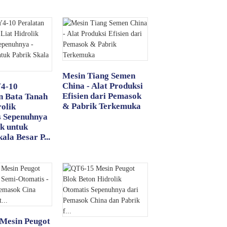
Mesin Tiang Semen
China - Alat Produksi
Y4-10
Efisien dari Pemasok
n Bata Tanah
& Pabrik Terkemuka
rolik
s Sepenuhnya
k untuk
ala Besar P...
Mesin Peugot