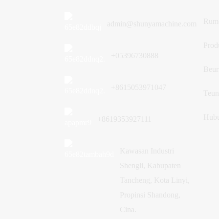
bata/blok beton semi
otomatis
Rum
admin@shunyamachine.com
QTJ4-25 Meusén peugot
Prod
bata/blok beton otomatis .
+05396730888
Beur
+8615053971047
Teun
Hubu
+8619353927111
Kawasan Industri
Shengli, Kabupaten
Tancheng, Kota Linyi,
Propinsi Shandong,
Cina.