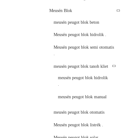
Meusén Blok
meusén peugot blok beton
Meusén peugot blok hidrolik .
Meusén peugot blok semi otomatis
.
meusén peugot blok tanoh kliet
meusén peugot blok hidrolik
.
meusén peugot blok manual
meusén peugot blok otomatis
Meusén peugot blok listrék .
Meusén peugot blok solar .