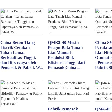
China Beton Tiang
QMR2-40 Mesin
China S
Listrik Cetakan -
Peugot Bata Tanah
Peralata
Tahan Lama,
Liat Manual -
Liat Hid
Berkualitas Tinggi,
Produksi Blok
Otomati
dan Dipercaya oleh
Efisiensi Tinggi dari
- Pemaso
Pemasok & Pabrik W...
Pemasok China ...
Pabrik Sk
Pabrik Pemasok
QM4-40 