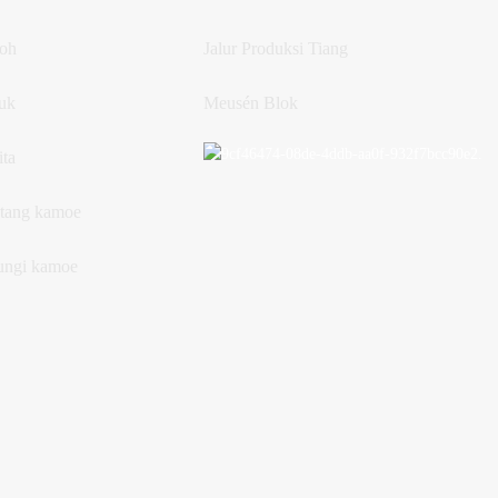
oh
Jalur Produksi Tiang
uk
Meusén Blok
ita
tang kamoe
ngi kamoe