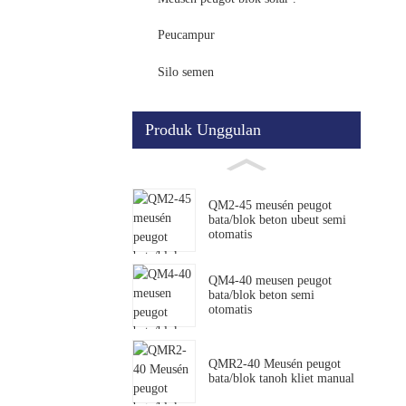
Peucampur
Silo semen
Produk Unggulan
QM2-45 meusén peugot
bata/blok beton ubeut semi
otomatis
QM4-40 meusen peugot
bata/blok beton semi
otomatis
QMR2-40 Meusén peugot
bata/blok tanoh kliet manual