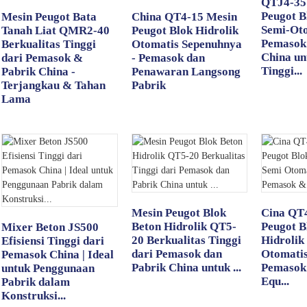
QTJ4-35
Peugot B
Mesin Peugot Bata
China QT4-15 Mesin
Semi-Oto
Tanah Liat QMR2-40
Peugot Blok Hidrolik
Pemasok
Berkualitas Tinggi
Otomatis Sepenuhnya
China un
dari Pemasok &
- Pemasok dan
Tinggi...
Pabrik China -
Penawaran Langsong
Terjangkau & Tahan
Pabrik
Lama
Mesin Peugot Blok
Cina QT
Beton Hidrolik QT5-
Peugot B
Mixer Beton JS500
20 Berkualitas Tinggi
Hidrolik
Efisiensi Tinggi dari
dari Pemasok dan
Otomatis
Pemasok China | Ideal
Pabrik China untuk ...
Pemasok
untuk Penggunaan
Equ...
Pabrik dalam
Konstruksi...