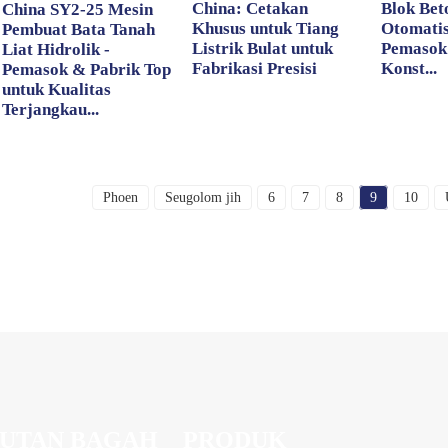
China: Cetakan
Blok Bet
China SY2-25 Mesin
Khusus untuk Tiang
Otomatis
Pembuat Bata Tanah
Listrik Bulat untuk
Pemasok
Liat Hidrolik -
Fabrikasi Presisi
Konst...
Pemasok & Pabrik Top
untuk Kualitas
Terjangkau...
Phoen
Seugolom jih
6
7
8
9
10
UTAN BAGAH
PRODUK