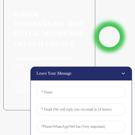
KIREM
PERTANYAAN: SIAP
UNTUK MEURUNOE
LEUBEH LANJUT
Hana nyang leubeh jroh nibak
takalon hasee akhe.
Leave Your Message
Klik Keu Tanyoeng