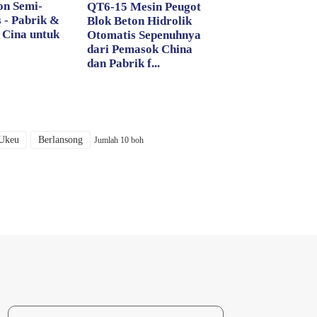
on Semi-
QT6-15 Mesin Peugot
 - Pabrik &
Blok Beton Hidrolik
 Cina untuk
Otomatis Sepenuhnya
dari Pemasok China
dan Pabrik f...
Ukeu
Berlansong
Jumlah 10 boh