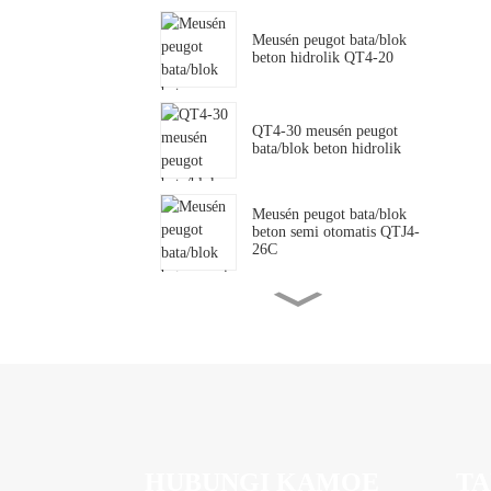
Meusén peugot bata/blok
beton hidrolik QT4-20
QT4-30 meusén peugot
bata/blok beton hidrolik
Meusén peugot bata/blok
beton semi otomatis QTJ4-
26C
QTJ4-35 Meusén peugot
bata/blok beton semi
otomatis .
SY2-25 meusén peugot
bata/blok tanoh kliet hidrolik
HUBUNGI KAMOE
TA
QTJ4-40 meusén peugot