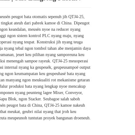
eusén peugot bata otomatis sepenuh jih QTJ4-25,
 tingkat ateuh dari pabrek kamoe di China. Dipeugot
i ngon keandalan, meusén nyoe na reducer nyang
inggi ngon sistem kontrol PLC nyang maju, nyang
perasi nyang teupat. Konstruksi jih nyang teuga
aja nyang tebal ngon tombol tahan abe menjamin daya
eamanan, jeuet keu pilihan nyang samporeuna keu
ruksi menengah sampoe rayeuk. QTJ4-25 meuoperasi
asi internal nyang ka geupeuék, geupeusampoë output
ng ngon keumampatan keu geupeuhasé bata nyang
an manyang ngon meukualiti rot mekanisme getaran
 Jalur produksi bata nyang lengkap nyoe mencakup
ponen nyang peunteng lagee Mixer, Conveyor,
Sapu Blok, ngon Stacker. Seubagoe salah saboh
én peugot bata di China, QTJ4-25 kamoe nakeuh
hat meukat, geubri nilai nyang that jroh keu
ureuta meupeunoh tuntutan proyek bangunan droeneuh.