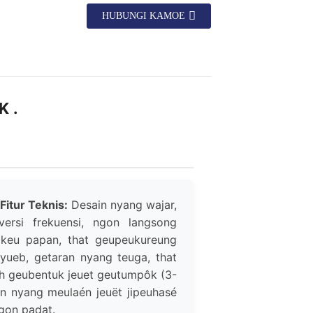
HUBUNGI KAMOE
 .
itur Teknis:
Desain nyang wajar,
ersi frekuensi, ngon langsong
keu papan, that geupeukureung
iyueb, getaran nyang teuga, that
uh geubentuk jeuet geutumpôk (3-
an nyang meulaén jeuët jipeuhasé
gon padat.