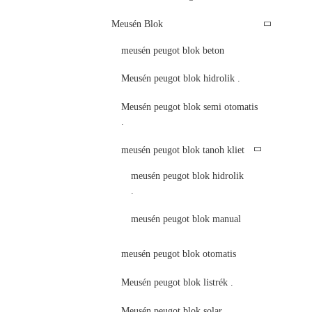
Meusén Blok
meusén peugot blok beton
Meusén peugot blok hidrolik .
Meusén peugot blok semi otomatis
.
meusén peugot blok tanoh kliet
meusén peugot blok hidrolik
.
meusén peugot blok manual
meusén peugot blok otomatis
Meusén peugot blok listrék .
Meusén peugot blok solar .