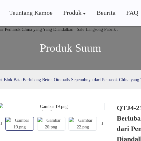
Teuntang Kamoe
Produk
Beurita
FAQ
Produk Suum
t Blok Bata Berlubang Beton Otomatis Sepenuhnya dari Pemasok China yang Y
QTJ4-25
Loading...
Loading...
Berluba
dari Pe
Diandal