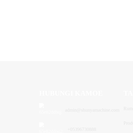
HUBUNGI KAMOE
TA
Rum
admin@shunyamachine.com
Prod
+05396730888