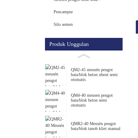
Peucampur
Silo semen
Produk Unggulan
QM2-45 meusén peugot
bata/blok beton ubeut semi
otomatis
QM4-40 meusen peugot
bata/blok beton semi
otomatis
QMR2-40 Meusén peugot
bata/blok tanoh kliet manual