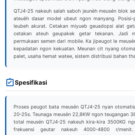
QTJ4-25 nakeuh salah saboh jeunèh meusén blok s
ateuëh dasar model ubeut ngon manyang. Posisi-
leubeh akurat. Cetakan miyueb geuadopsi alat get
cetakan ateuh geupakek getar tekanan. Jadi m
permukaan semen dari mobile. Ka jipeugot le meusé
kepadatan ngon kekuatan. Meunan cit nyang otomati
palet, usaha hemat watee, sistem distribusi bahan t
Spesifikasi
Proses peugot bata meusén QTJ4-25 nyan otomatis s
20-25s. Teunaga meusén 22,8KW ngon teugangan 380
total meusén QTJ4-25 nakeuh kira-kira 3500KG ng
frekuensi geutar nakeuh 4000-4800 r/menit