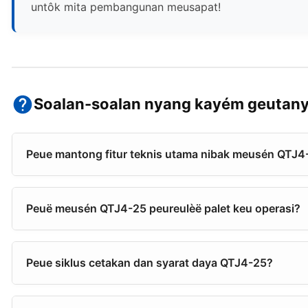
untôk mita pembangunan meusapat!
Soalan-soalan nyang kayém geutan
Peue mantong fitur teknis utama nibak meusén QTJ4
Peuë meusén QTJ4-25 peureulèë palet keu operasi?
Peue siklus cetakan dan syarat daya QTJ4-25?