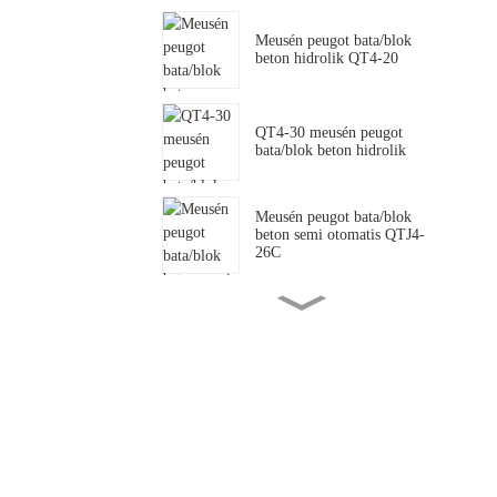
Meusén peugot bata/blok
beton hidrolik QT4-20
QT4-30 meusén peugot
bata/blok beton hidrolik
Meusén peugot bata/blok
beton semi otomatis QTJ4-
26C
QTJ4-35 Meusén peugot
bata/blok beton semi
otomatis .
SY2-25 meusén peugot
bata/blok tanoh kliet hidrolik
QTJ4-40 meusén peugot