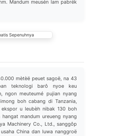
 mm. Mandum meusén lam pabrék
80.000 mètèë peuet sagoë, na 43
pan teknologi barô nyoe keu
lan, ngon meuteumé pujian nyang
limong boh cabang di Tanzania,
an ekspor u leubèh nibak 130 boh
n hangat mandum ureueng nyang
a Machinery Co., Ltd., sanggôp
usaha China dan luwa nanggroë