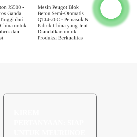
ton JS500 -
Mesin Peugot Blok
China TDCM175-
ros Ganda
Beton Semi-Otomatis
Blender: Mixer Be
 Tinggi dari
QTJ4-26C - Pemasok &
Drum Ringan dari
China untuk
Pabrik China yang Jeut
Pemasok Terperca
abrik dan
Diandalkan untuk
Pabrik untuk DIY 
si
Produksi Berkualitas
Penggunaan Indust
KIREM
PERTANYAAN: SIAP
UNTUK MEURUNOE