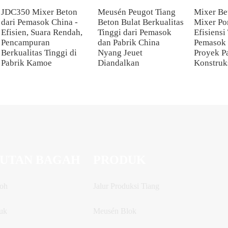
JDC350 Mixer Beton
Meusén Peugot Tiang
Mixer Be
dari Pemasok China -
Beton Bulat Berkualitas
Mixer Po
Efisien, Suara Rendah,
Tinggi dari Pemasok
Efisiensi
Pencampuran
dan Pabrik China
Pemasok 
Berkualitas Tinggi di
Nyang Jeuet
Proyek P
Pabrik Kamoe
Diandalkan
Konstruk
UTAN BAGAH
PRODUK
oh
Jalur Produksi Tiang
uk
Meusén Blok