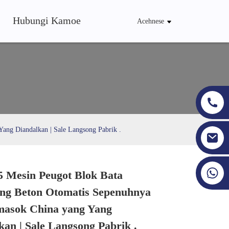
Hubungi Kamoe
Acehnese
ang Diandalkan | Sale Langsong Pabrik .
+86 19353927111
 Mesin Peugot Blok Bata
Loading...
Loading...
Loading...
Loading...
ng Beton Otomatis Sepenuhnya
masok China yang Yang
kan | Sale Langsong Pabrik .