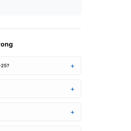
yong
-25?