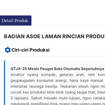
Detail Produk
BAGIAN ASOE LAMAN RINCIAN PRODUK
Ciri-ciri Produksi
QTJ4-25 Mesin Peugot Bata Otomatis Sepenuhnya F
struktur nyang kompak, getaran arah, rem konv
geupeugadeh konsumsi energi, hana kaye manual 
intensitas teunaga keurija. Teukanan ateuh ngon m
cocok keu produksi blok-blok nyang teuga that, lhe
5 lapisan). Saboh meusén multi-tujuan, ngon cetak
meubagoë spesifikasi blok nyang meu-ulang-ulang n