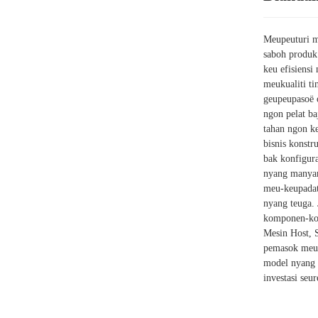
Meupeuturi m
saboh produk
keu efisiens
meukualiti t
geupeupasoë o
ngon pelat b
tahan ngon k
bisnis konst
bak konfigur
nyang manya
meu-keupadat
nyang teuga.
komponen-kom
Mesin Host, 
pemasok meus
model nyang t
investasi se