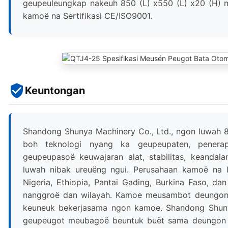
geupeuleungkap nakeuh 850 (L) x550 (L) x20 (H)
kamoë na Sertifikasi CE/ISO9001.
Keuntongan
Shandong Shunya Machinery Co., Ltd., ngon luwah 
boh teknologi nyang ka geupeupaten, penera
geupeupasoë keuwajaran alat, stabilitas, keanda
luwah nibak ureuëng ngui. Perusahaan kamoë na 
Nigeria, Ethiopia, Pantai Gading, Burkina Faso, d
nanggroë dan wilayah. Kamoe meusambot deungo
keuneuk bekerjasama ngon kamoe. Shandong Shuny
geupeugot meubagoë beuntuk buët sama deungon 