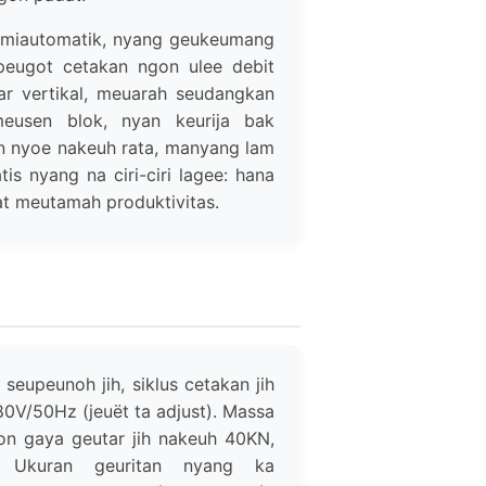
emiautomatik, nyang geukeumang
peugot cetakan ngon ulee debit
ar vertikal, meuarah seudangkan
eusen blok, nyan keurija bak
n nyoe nakeuh rata, manyang lam
s nyang na ciri-ciri lagee: hana
hat meutamah produktivitas.
eupeunoh jih, siklus cetakan jih
V/50Hz (jeuët ta adjust). Massa
on gaya geutar jih nakeuh 40KN,
. Ukuran geuritan nyang ka