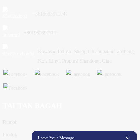
+8615053971047
+8619353927111
Kawasan Industri Shengli, Kabupaten Tancheng,
Kota Linyi, Propinsi Shandong, Cina.
TAUTAN BAGAH
Rumoh
Produk
Leave Your Message