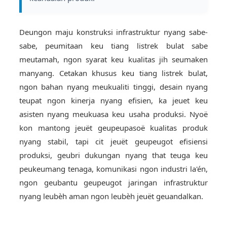
Deungon maju konstruksi infrastruktur nyang sabe-
sabe, peumitaan keu tiang listrek bulat sabe
meutamah, ngon syarat keu kualitas jih seumaken
manyang. Cetakan khusus keu tiang listrek bulat,
ngon bahan nyang meukualiti tinggi, desain nyang
teupat ngon kinerja nyang efisien, ka jeuet keu
asisten nyang meukuasa keu usaha produksi. Nyoë
kon mantong jeuët geupeupasoë kualitas produk
nyang stabil, tapi cit jeuët geupeugot efisiensi
produksi, geubri dukungan nyang that teuga keu
peukeumang tenaga, komunikasi ngon industri la'én,
ngon geubantu geupeugot jaringan infrastruktur
nyang leubèh aman ngon leubèh jeuët geuandalkan.