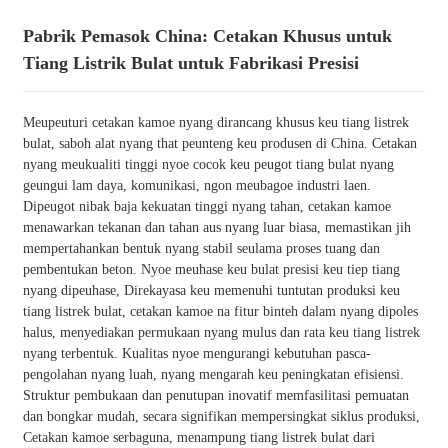
Pabrik Pemasok China: Cetakan Khusus untuk
Tiang Listrik Bulat untuk Fabrikasi Presisi
Meupeuturi cetakan kamoe nyang dirancang khusus keu tiang listrek
bulat, saboh alat nyang that peunteng keu produsen di China. Cetakan
nyang meukualiti tinggi nyoe cocok keu peugot tiang bulat nyang
geungui lam daya, komunikasi, ngon meubagoe industri laen.
Dipeugot nibak baja kekuatan tinggi nyang tahan, cetakan kamoe
menawarkan tekanan dan tahan aus nyang luar biasa, memastikan jih
mempertahankan bentuk nyang stabil seulama proses tuang dan
pembentukan beton. Nyoe meuhase keu bulat presisi keu tiep tiang
nyang dipeuhase, Direkayasa keu memenuhi tuntutan produksi keu
tiang listrek bulat, cetakan kamoe na fitur binteh dalam nyang dipoles
halus, menyediakan permukaan nyang mulus dan rata keu tiang listrek
nyang terbentuk. Kualitas nyoe mengurangi kebutuhan pasca-
pengolahan nyang luah, nyang mengarah keu peningkatan efisiensi.
Struktur pembukaan dan penutupan inovatif memfasilitasi pemuatan
dan bongkar mudah, secara signifikan mempersingkat siklus produksi,
Cetakan kamoe serbaguna, menampung tiang listrek bulat dari