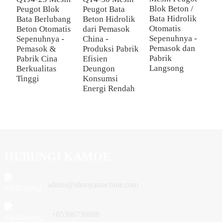
Blok Beton /
Peugot Blok
Peugot Bata
2
Bata Hidrolik
Bata Berlubang
Beton Hidrolik
P
Otomatis
Beton Otomatis
dari Pemasok
B
Sepenuhnya -
Sepenuhnya -
China -
B
Pemasok dan
Pemasok &
Produksi Pabrik
O
Pabrik
Pabrik Cina
Efisien
P
Langsong
Berkualitas
Deungon
&
Tinggi
Konsumsi
Y
Energi Rendah
D
HUBUNGI KAMOE
admin@shunyamachine.com
+05396730888