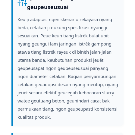
geupeuseusuai
Keu ji adaptasi ngen skenario rekayasa nyang
beda, cetakan ji dukung spesifikasi nyang ji
sesuaikan. Peuë keuh tiang listrék bulat ubit
nyang geungui lam jaringan listrék gampong
atawa tiang listrék rayeuk di binèh jalan-jalan
utama banda, keubutuhan produksi jeuët
geupeusapat ngon geupeuseusuai panyang
ngon diameter cetakan. Bagian penyambungan
cetakan geuadopsi desain nyang meutop, nyang
jeuet secara efektif geucegah kebocoran slurry
watee geutuang beton, geuhindari cacat bak
permukaan tiang, ngon geupeupasti konsistensi
kualitas produk.