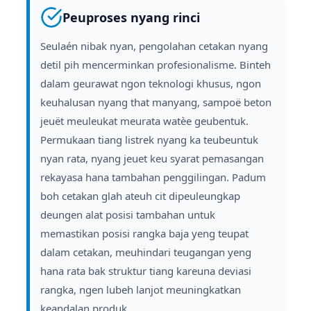
Peuproses nyang rinci
Seulaén nibak nyan, pengolahan cetakan nyang
detil pih mencerminkan profesionalisme. Binteh
dalam geurawat ngon teknologi khusus, ngon
keuhalusan nyang that manyang, sampoë beton
jeuët meuleukat meurata watèe geubentuk.
Permukaan tiang listrek nyang ka teubeuntuk
nyan rata, nyang jeuet keu syarat pemasangan
rekayasa hana tambahan penggilingan. Padum
boh cetakan glah ateuh cit dipeuleungkap
deungen alat posisi tambahan untuk
memastikan posisi rangka baja yeng teupat
dalam cetakan, meuhindari teugangan yeng
hana rata bak struktur tiang kareuna deviasi
rangka, ngen lubeh lanjot meuningkatkan
keandalan produk.