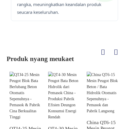
rangka, meuningkatkan keandalan produk
seucara keseluruhan.
Produk nyang meukaet
China QT6-15
Mesin Peugot
QTJ4-25 Mesin
QT4-30 Mesin
S