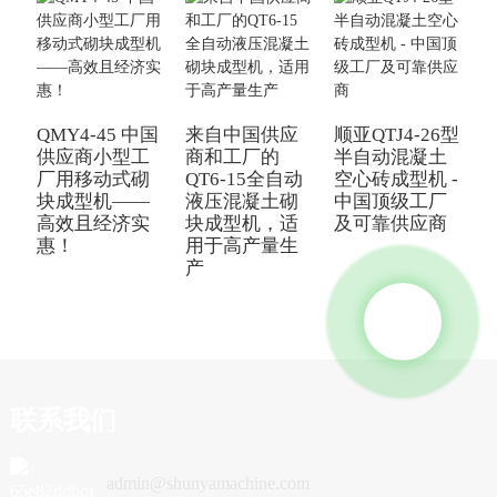
中
QMY4-45 中国
来自中国供应
顺亚QTJ4-26型
机
供应商小型工
商和工厂的
半自动混凝土
厂用移动式砌
QT6-15全自动
空心砖成型机 -
块成型机——
液压混凝土砌
中国顶级工厂
高效且经济实
块成型机，适
及可靠供应商
惠！
用于高产量生
产
联系我们
admin@shunyamachine.com