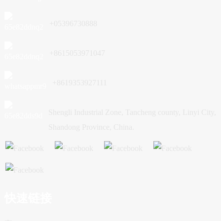
+05396730888
+8615053971047
+8619353927111
Shengli Industrial Zone, Tancheng county, Linyi City,
Shandong Province, China.
快速链接