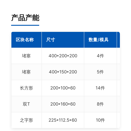
产品产能
区块名称
尺寸
数量/模具
数量
堵塞
400*200*200
4件
5
堵塞
400*150*200
5件
7
长方形
200*100*60
14件
1
双T
200*160*60
8件
9
之字形
225*112.5*60
10件
1