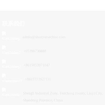
联系我们
admin@shunyamachine.com
+05396730888
+8615053971047
+8619353927111
Shengli Industrial Zone, Tancheng county, Linyi City,
Shandong Province, China.