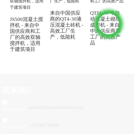
来自中国供应
QTJ4-40 半自
中
商的QT4-30液
动混凝土砌块
JS500混凝土搅
压混凝土砖机 -
成型机 - 来自
机
拌机 - 来自中
高效工厂生
中国供应商和
国供应商和工
产，低能耗
工厂的高效产
厂的高效双轴
品
搅拌机，适用
于建筑项目
联系我们
admin@shunyamachine.com
+05396730888