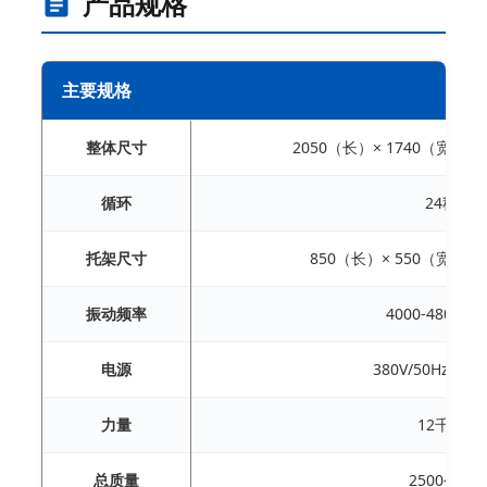
产品规格
主要规格
整体尺寸
2050（长）× 1740（宽）×
循环
24秒
托架尺寸
850（长）× 550（宽）×
振动频率
4000-4800转
电源
380V/50Hz（
力量
12千瓦
总质量
2500公斤