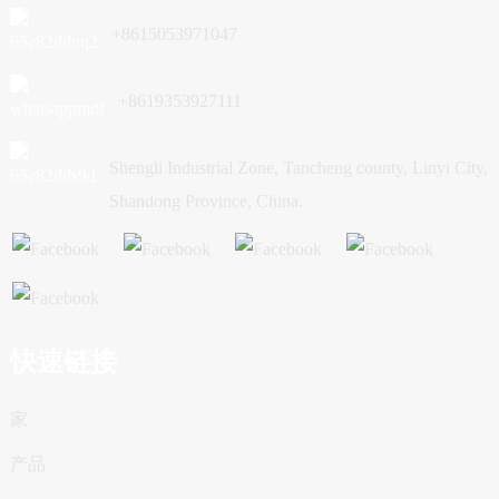
+8615053971047
+8619353927111
Shengli Industrial Zone, Tancheng county, Linyi City,
Shandong Province, China.
快速链接
家
产品