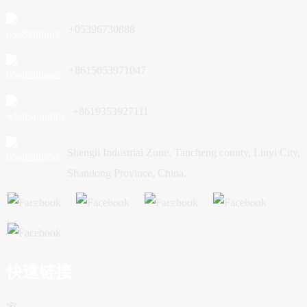
+05396730888
+8615053971047
+8619353927111
Shengli Industrial Zone, Tancheng county, Linyi City,
Shandong Province, China.
快速链接