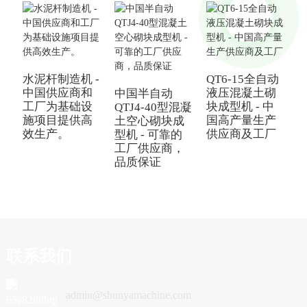
水泥杆制造机 -
QT6-15全自动
中
中国供应商和
液压混凝土砌
中国半自动
工厂为基础设
块成型机 - 中
砖
QTJ4-40型混凝
施项目提供高
国高产量生产
土空心砌块成
效生产。
供应商及工厂
型机 - 可靠的
工厂供应商，
品质保证
联系我们
admin@shunyamachine.com