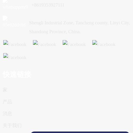
+8619353927111
Shengli Industrial Zone, Tancheng county, Linyi City,
Shandong Province, China.
快速链接
家
产品
消息
关于我们