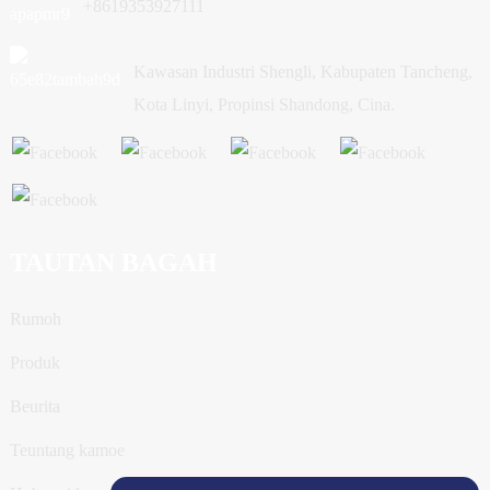
+8619353927111
Kawasan Industri Shengli, Kabupaten Tancheng,
Kota Linyi, Propinsi Shandong, Cina.
TAUTAN BAGAH
Rumoh
Produk
Beurita
Teuntang kamoe