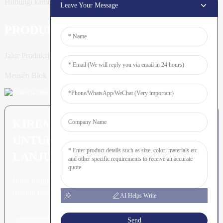
Hubungi kamoe
Leave Your Message
PRODUK
Jalur Produksi Tiang
Meusén Blok
KIREM PERTANYAAN: SIAP
UNTUK MEURUNOE LEUBEH
LANJUT
Hana nyang leubeh jroh nibak
takalon hasee akhe.
AI Helps Write
Send