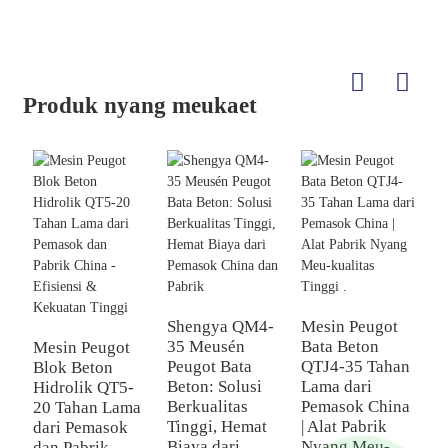
Produk nyang meukaet
C
P
Shengya QM4-
Mesin Peugot
B
35 Meusén
Bata Beton
Mesin Peugot
P
Peugot Bata
QTJ4-35 Tahan
Blok Beton
P
Beton: Solusi
Lama dari
Hidrolik QT5-
T
Berkualitas
Pemasok China
20 Tahan Lama
u
Tinggi, Hemat
| Alat Pabrik
dari Pemasok
C
Biaya dari
Nyang Meu-
dan Pabrik