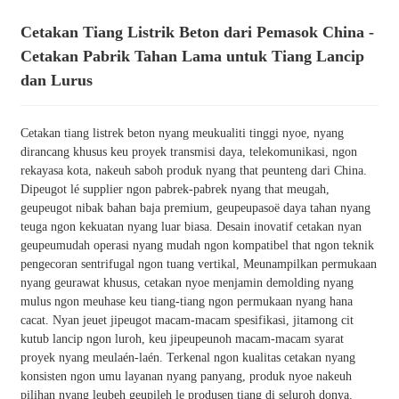
Cetakan Tiang Listrik Beton dari Pemasok China -
Cetakan Pabrik Tahan Lama untuk Tiang Lancip
dan Lurus
Cetakan tiang listrek beton nyang meukualiti tinggi nyoe, nyang
dirancang khusus keu proyek transmisi daya, telekomunikasi, ngon
rekayasa kota, nakeuh saboh produk nyang that peunteng dari China.
Dipeugot lé supplier ngon pabrek-pabrek nyang that meugah,
geupeugot nibak bahan baja premium, geupeupasoë daya tahan nyang
teuga ngon kekuatan nyang luar biasa. Desain inovatif cetakan nyan
geupeumudah operasi nyang mudah ngon kompatibel that ngon teknik
pengecoran sentrifugal ngon tuang vertikal, Meunampilkan permukaan
nyang geurawat khusus, cetakan nyoe menjamin demolding nyang
mulus ngon meuhase keu tiang-tiang ngon permukaan nyang hana
cacat. Nyan jeuet jipeugot macam-macam spesifikasi, jitamong cit
kutub lancip ngon luroh, keu jipeupeunoh macam-macam syarat
proyek nyang meulaén-laén. Terkenal ngon kualitas cetakan nyang
konsisten ngon umu layanan nyang panyang, produk nyoe nakeuh
pilihan nyang leubeh geupileh le produsen tiang di seluroh donya.