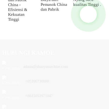
S
Pemasok China
kualitas Tinggi .
China -
dan Pabrik
Efisiensi &
Kekuatan
Tinggi
HUBUNGI KAMOE
admin@shunyamachine.com
+05396730888
+8615053971047