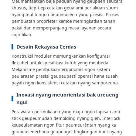
Meumanfaatkan baja paduan nyang geupiléh seucara
khusus, tiep-tiep cetakan geualami perlakuan suum
nyang teuliti ngon peumeusén nyang presisi. Proses
pembuatan proprieter kamoe meningkatkan tahan
pakai dan memperpanjang masa layanan secara
signifikan.
Desain Rekayasa Cerdas
Konstruksi modular memungkenkan konfigurasi
fleksibel untuk spesifikasi kutub yeng meubeda.
Mekanisme pembukaan ergonomis ngon sistem
peularasan presisi geupeupasti operasi hana susah
payah ngon konsistensi cetakan nyang samporeuna.
Inovasi nyang meuorientasi bak ureueng
ngui
Perawatan permukaan nyang maju ngon lapisan anti-
stick geupeumudah demolding nyang gleh. Interlock
keuseulamatan ngon fitur peumeurèntah nyang ka
geupeusederhana geupeugot lingkungan buet nyang