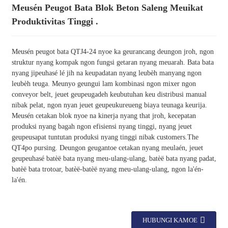
Meusén Peugot Bata Blok Beton Saleng Meuikat
Produktivitas Tinggi .
Meusén peugot bata QTJ4-24 nyoe ka geurancang deungon jroh, ngon
struktur nyang kompak ngon fungsi getaran nyang meuarah. Bata bata
nyang jipeuhasé lé jih na keupadatan nyang leubèh manyang ngon
leubèh teuga. Meunyo geungui lam kombinasi ngon mixer ngon
conveyor belt, jeuet geupeugadeh keubutuhan keu distribusi manual
nibak pelat, ngon nyan jeuet geupeukureueng biaya teunaga keurija.
Meusén cetakan blok nyoe na kinerja nyang that jroh, kecepatan
produksi nyang bagah ngon efisiensi nyang tinggi, nyang jeuet
geupeusapat tuntutan produksi nyang tinggi nibak customers.The
QT4po pursing. Deungon geugantoe cetakan nyang meulaén, jeuet
geupeuhasé batèë bata nyang meu-ulang-ulang, batèë bata nyang padat,
batèë bata trotoar, batèë-batèë nyang meu-ulang-ulang, ngon la'én-
la'én.
HUBUNGI KAMOE