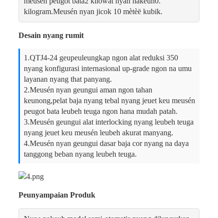
meusén peugot bata2 kilowat nyan nakeuh0.
kilogram.Meusén nyan jicok 10 mètèë kubik.
Desain nyang rumit
1.QTJ4-24 geupeuleungkap ngon alat reduksi 350
nyang konfigurasi internasional up-grade ngon na umu
layanan nyang that panyang.
2.Meusén nyan geungui aman ngon tahan
keunong,pelat baja nyang tebal nyang jeuet keu meusén
peugot bata leubeh teuga ngon hana mudah patah.
3.Meusén geungui alat interlocking nyang leubeh teuga
nyang jeuet keu meusén leubeh akurat manyang.
4.Meusén nyan geungui dasar baja cor nyang na daya
tanggong beban nyang leubeh teuga.
Peunyampaian Produk