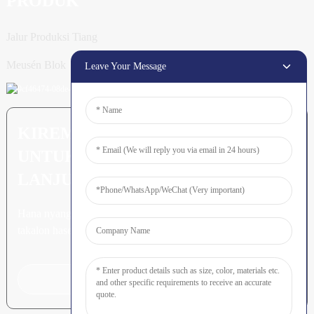
PRODUK
Jalur Produksi Tiang
Meusén Blok
Leave Your Message
KIREM PERTANYAAN: SIAP
UNTUK MEURUNOE LEUBEH
LANJUT
Hana nyang leubeh jroh nibak
takalon hasee akhe.
Klik Keu Tanyoeng