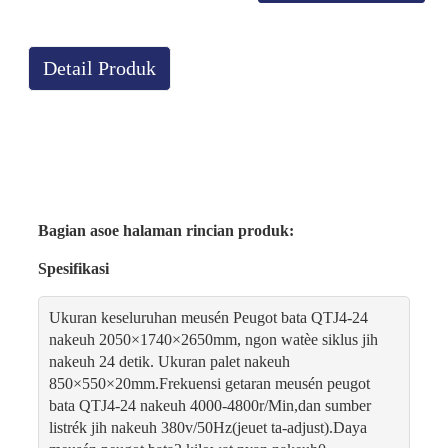
Detail Produk
Bagian asoe halaman rincian produk:
Spesifikasi
Ukuran keseluruhan meusén Peugot bata QTJ4-24
nakeuh 2050×1740×2650mm, ngon watèe siklus jih
nakeuh 24 detik. Ukuran palet nakeuh
850×550×20mm.Frekuensi getaran meusén peugot
bata QTJ4-24 nakeuh 4000-4800r/Min,dan sumber
listrék jih nakeuh 380v/50Hz(jeuet ta-adjust).Daya