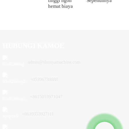
tinggi ngon
Sepenuhnya
hemat biaya
HUBUNGI KAMOE
admin@shunyamachine.com
+05396730888
+8615053971047
+8619353927111