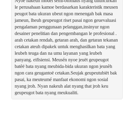
Nyoe nakeuh model semi-otomatis nyang diluncurkan
le perusahaan kamoe berdasarkan karakteristik meusen
peugot bata ukuran ubeut ngon menengah bak masa
jameun, lheuh geupeugot riset pasai ngon geuevaluasi
pengalaman penggunaan pelanggan,insinyur ngon
desainer penelitian dan pengembangan le profesional .
arah cetakan rendah, getaran arah, dan getaran tekanan
cetakan ateuh dipakek untuk menghasilkan bata yang
leubeh teuga dan na umu layanan yang leubeh
panyang. eifisiensi. Meusén nyoe jeuët geupeugot
batèë bata nyang meubida-bida ukuran ngon jeunèh
ngon cara geugantoë cetakan.Seujak geupeutubiët bak
pasai, ka meuteumé manfaat ekonomi ngon sosial
nyang jroh. Nyan nakeuh alat nyang that jroh keu
geupeugot bata nyang meukualiti.