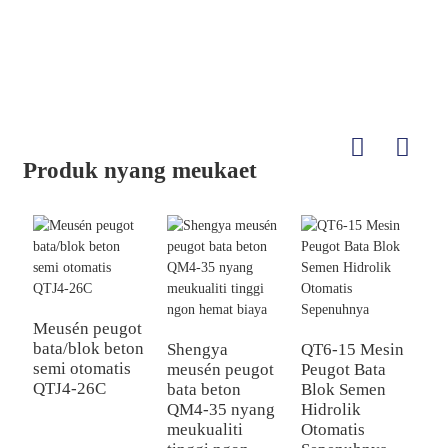
Produk nyang meukaet
J
P
Meusén peugot
bata/blok beton
Shengya
QT6-15 Mesin
semi otomatis
meusén peugot
Peugot Bata
QTJ4-26C
bata beton
Blok Semen
QM4-35 nyang
Hidrolik
meukualiti
Otomatis