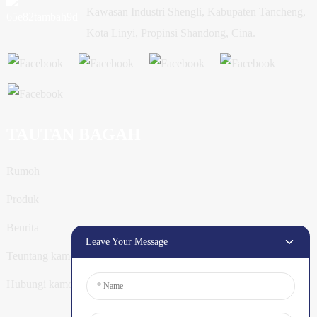
Kawasan Industri Shengli, Kabupaten Tancheng,
Kota Linyi, Propinsi Shandong, Cina.
TAUTAN BAGAH
Rumoh
Produk
Beurita
Leave Your Message
Teuntang kamoe
Hubungi kamoe