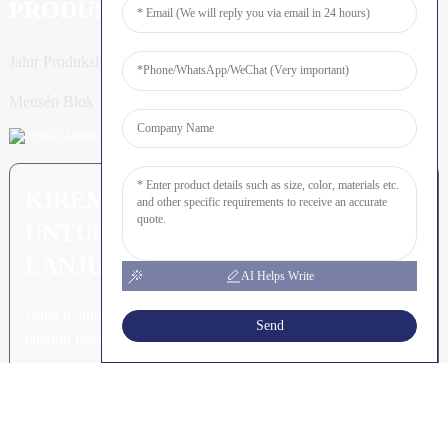
PRODUK
Jalur Produksi Tiang
Meusén Blok
KIREM PERTANYAAN: SIAP
UNTUK MEURUNOE LEUBEH
LANJUT
AI Helps Write
Hana nyang leubeh jroh nibak
Send
takalon hasee akhe.
Klik Keu Tanyoeng