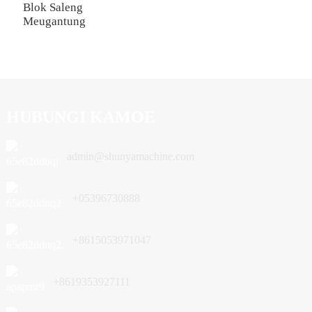
Blok Saleng
Meugantung
HUBUNGI KAMOE
admin@shunyamachine.com
+05396730888
+8615053971047
+8619353927111