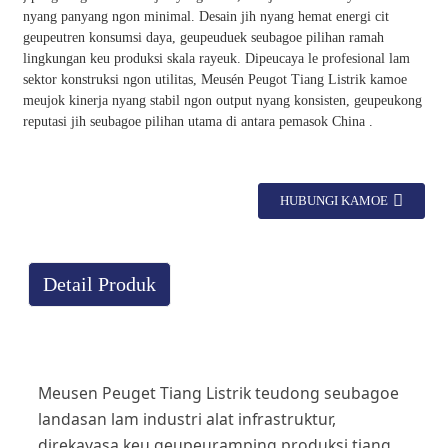
nyang panyang ngon minimal. Desain jih nyang hemat energi cit
geupeutren konsumsi daya, geupeuduek seubagoe pilihan ramah
lingkungan keu produksi skala rayeuk. Dipeucaya le profesional lam
sektor konstruksi ngon utilitas, Meusén Peugot Tiang Listrik kamoe
meujok kinerja nyang stabil ngon output nyang konsisten, geupeukong
reputasi jih seubagoe pilihan utama di antara pemasok China .
HUBUNGI KAMOE
Detail Produk
Meusen Peuget Tiang Listrik teudong seubagoe
landasan lam industri alat infrastruktur,
direkayasa keu geupeuramping produksi tiang