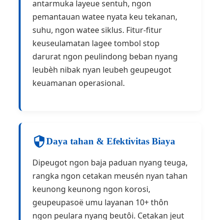
antarmuka layeue sentuh, ngon
pemantauan watee nyata keu tekanan,
suhu, ngon watee siklus. Fitur-fitur
keuseulamatan lagee tombol stop
darurat ngon peulindong beban nyang
leubèh nibak nyan leubeh geupeugot
keuamanan operasional.
Daya tahan & Efektivitas Biaya
Dipeugot ngon baja paduan nyang teuga,
rangka ngon cetakan meusén nyan tahan
keunong keunong ngon korosi,
geupeupasoë umu layanan 10+ thôn
ngon peulara nyang beutôi. Cetakan jeut