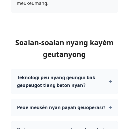
meukeumang.
Soalan-soalan nyang kayém
geutanyong
Teknologi peu nyang geungui bak
geupeugot tiang beton nyan?
Peuë meusén nyan payah geuoperasi?