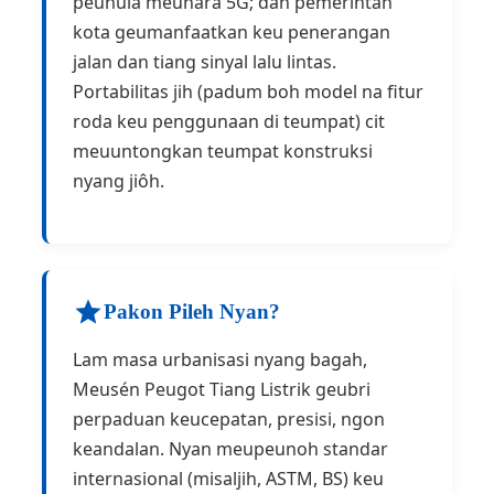
peunula meunara 5G; dan pemerintah
kota geumanfaatkan keu penerangan
jalan dan tiang sinyal lalu lintas.
Portabilitas jih (padum boh model na fitur
roda keu penggunaan di teumpat) cit
meuuntongkan teumpat konstruksi
nyang jiôh.
Pakon Pileh Nyan?
Lam masa urbanisasi nyang bagah,
Meusén Peugot Tiang Listrik geubri
perpaduan keucepatan, presisi, ngon
keandalan. Nyan meupeunoh standar
internasional (misaljih, ASTM, BS) keu