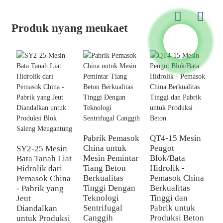
Produk nyang meukaet
C
M
Pabrik Pemasok
QT4-15 Mesin
B
China untuk
Peugot
SY2-25 Mesin
B
Mesin Pemintar
Blok/Bata
Bata Tanah Liat
P
Tiang Beton
Hidrolik -
Hidrolik dari
P
Berkualitas
Pemasok China
Pemasok China
u
Tinggi Dengan
Berkualitas
- Pabrik yang
E
Teknologi
Tinggi dan
Jeut
Sentrifugal
Pabrik untuk
Diandalkan
Canggih
Produksi Beton
untuk Produksi