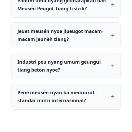
Padum umu nyang geuharapkan dari
Meusén Peugot Tiang Listrik?
Jeuet meusén nyoe jipeugot macam-
macam jeunèh tiang?
Industri peu nyang umum geungui
tiang beton nyoe?
Peuë meusén nyan ka meunurot
standar mutu internasional?