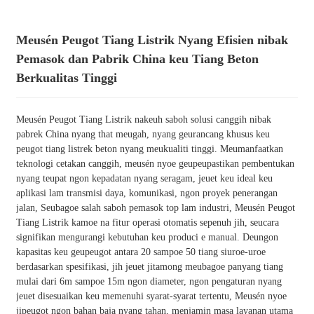
Meusén Peugot Tiang Listrik Nyang Efisien nibak
Pemasok dan Pabrik China keu Tiang Beton
Berkualitas Tinggi
Meusén Peugot Tiang Listrik nakeuh saboh solusi canggih nibak
pabrek China nyang that meugah, nyang geurancang khusus keu
peugot tiang listrek beton nyang meukualiti tinggi. Meumanfaatkan
teknologi cetakan canggih, meusén nyoe geupeupastikan pembentukan
nyang teupat ngon kepadatan nyang seragam, jeuet keu ideal keu
aplikasi lam transmisi daya, komunikasi, ngon proyek penerangan
jalan, Seubagoe salah saboh pemasok top lam industri, Meusén Peugot
Tiang Listrik kamoe na fitur operasi otomatis sepenuh jih, seucara
signifikan mengurangi kebutuhan keu produci e manual. Deungon
kapasitas keu geupeugot antara 20 sampoe 50 tiang siuroe-uroe
berdasarkan spesifikasi, jih jeuet jitamong meubagoe panyang tiang
mulai dari 6m sampoe 15m ngon diameter, ngon pengaturan nyang
jeuet disesuaikan keu memenuhi syarat-syarat tertentu, Meusén nyoe
jipeugot ngon bahan baja nyang tahan, menjamin masa layanan utama