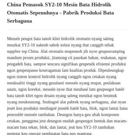
China Pemasok SY2-10 Mesin Bata Hidrolik
Otomatis Sepenuhnya - Pabrik Produksi Bata
Serbaguna
Meusén peugot bata tanoh kliet hidrolik otomatis nyang saleng
meuikat SY2-10 nakeuh saboh solusi nyang that canggih nibak
supplier top China. Alat otomatis seupeunoh jih nyoe geupeuramping
mandum proses produksi, jitamong cit pasokan bahan, teukanan, ngon
peugadeh bata, sampoe seucara signifikan geupeuék efisiensi produksi
ngon geupeupasoe keseragaman lam kualitas produk. Dipeuleungkap
ngon sistem kontrol hidrolik nyang canggih ngon cetakan nyang
meukualiti tinggi nyang geualami meusén nyang teupat, peulakuan
suum, ngon koreksi, meusén nyoe that meuhasé lam geupeugot batèë
bata tanoh kliet ngon desain nyang saleng meuikat ngon beuntuk
nyang meukeunong. Seubagoë alat pabrek nyang serbaguna, alat nyan
jeuët keu produksi meubagoë jeunèh batèë bata, blok, ngon lantai hana
peureulèë meusén tambahan. Deungon hanya geu ubah komponen
cetakan, pengguna jeut deungon mudah geupeugot bentuk dan macam-
macam bata tekan, blok, dan lantai, jeut keu SY2-10 tambahan
penteng keu operasi pembuatan bata peu mantong.