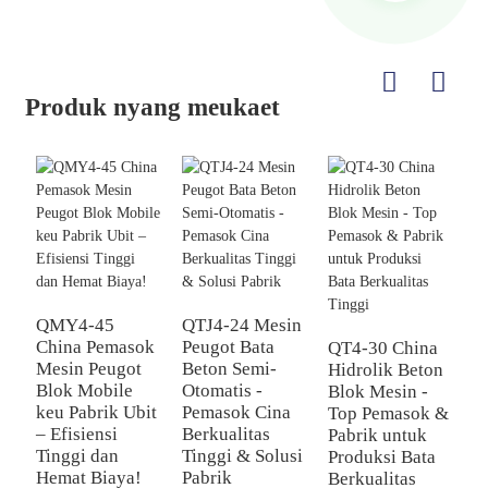
Produk nyang meukaet
QMY4-45
QTJ4-24 Mesin
China Pemasok
Peugot Bata
QT4-30 China
Q
Mesin Peugot
Beton Semi-
Hidrolik Beton
M
Blok Mobile
Otomatis -
Blok Mesin -
B
keu Pabrik Ubit
Pemasok Cina
Top Pemasok &
S
– Efisiensi
Berkualitas
Pabrik untuk
-
Tinggi dan
Tinggi & Solusi
Produksi Bata
P
Hemat Biaya!
Pabrik
Berkualitas
P