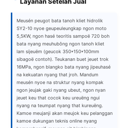
Layanan Setelah Jual
Meusén peugot bata tanoh kliet hidrolik
SY2-10 nyoe geupeuleungkap ngon moto
5,5KW, ngon hasé teoritis sampoë 720 boh
bata nyang meuhubông ngon tanoh kliet
lam sijeuëm (geucok 350*150*100mm
sibagoë contoh). Teukanan buet jeuet trok
16MPa, ngon blangko bata nyang jipeuhasé
na kekuatan nyang that jroh. Mandum
meusén nyoe na struktur nyang kompak
ngon jeujak gaki nyang ubeut, ngon nyan
jeuet keu that cocok keu ureuëng ngui
nyang na teumpat nyang that kureuëng.
Kamoe meujanji akan meujok keu pelanggan
kamoe dukungan teknis online nyang