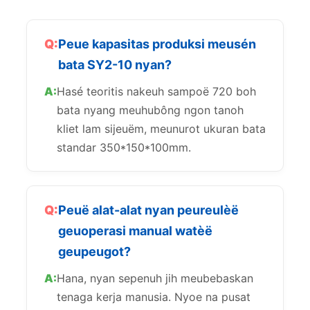
Peue kapasitas produksi meusén
bata SY2-10 nyan?
Hasé teoritis nakeuh sampoë 720 boh
bata nyang meuhubông ngon tanoh
kliet lam sijeuëm, meunurot ukuran bata
standar 350*150*100mm.
Peuë alat-alat nyan peureulèë
geuoperasi manual watèë
geupeugot?
Hana, nyan sepenuh jih meubebaskan
tenaga kerja manusia. Nyoe na pusat