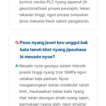
kontrol cerdas PLC nyang sepenuh jih
geuotomatisasi proses peunajoh, tekan
tekanan tinggi, ngon proses tumpukan
jaroe mekanis lheuh saboh pengaturan.
Peue nyang jeuet keu unggul bak
bata tanoh kliet nyang jipeuhase
lé meusén nyoe?
Meusén nyoe geungui sistem hidrolik
presisi tinggi nyang trok 16MPa ngon
cetakan baja paduan. Nyoe
meugabongkan ikatan molekuler tanoh
kliet, meuhasekan batee bata nyang
that tahan deungon bineh nyang tajam,
permukaan nyang gleh, ngon struktur