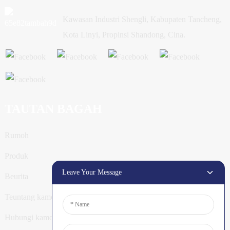
Kawasan Industri Shengli, Kabupaten Tancheng,
Kota Linyi, Propinsi Shandong, Cina.
TAUTAN BAGAH
Rumoh
Produk
Leave Your Message
Beurita
Teuntang kamoe
Hubungi kamoe