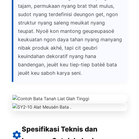
tajam, permukaan nyang brat that mulus,
sudot nyang terdefinisi deungon get, ngon
struktur nyang saleng meuikat nyang
teupat. Nyoë kon mantong geupeupasoë
keukuatan ngon daya tahan nyang manyang
nibak produk akhé, tapi cit geubri
keuindahan dekoratif nyang hana
bandengan, jeuët keu tiep-tiep batèë bata
jeuët keu saboh karya seni.
Spesifikasi Teknis dan