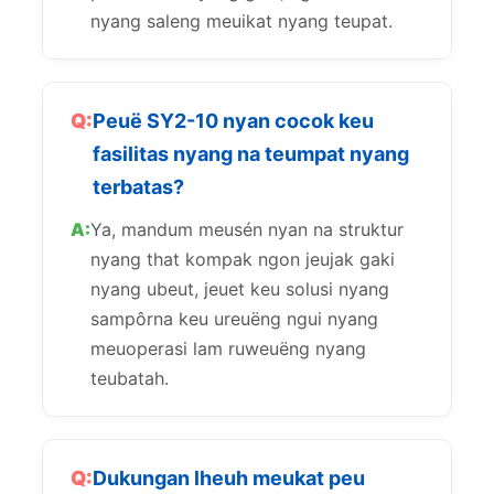
nyang saleng meuikat nyang teupat.
Peuë SY2-10 nyan cocok keu
fasilitas nyang na teumpat nyang
terbatas?
Ya, mandum meusén nyan na struktur
nyang that kompak ngon jeujak gaki
nyang ubeut, jeuet keu solusi nyang
sampôrna keu ureuëng ngui nyang
meuoperasi lam ruweuëng nyang
teubatah.
Dukungan lheuh meukat peu