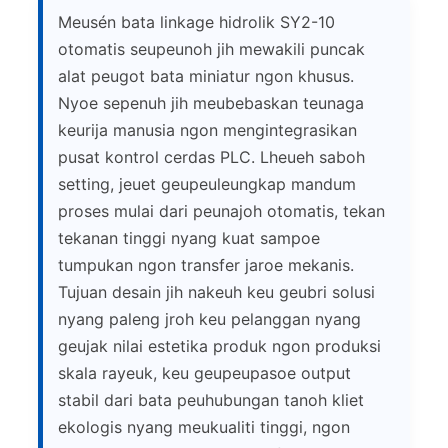
Meusén bata linkage hidrolik SY2-10
otomatis seupeunoh jih mewakili puncak
alat peugot bata miniatur ngon khusus.
Nyoe sepenuh jih meubebaskan teunaga
keurija manusia ngon mengintegrasikan
pusat kontrol cerdas PLC. Lheueh saboh
setting, jeuet geupeuleungkap mandum
proses mulai dari peunajoh otomatis, tekan
tekanan tinggi nyang kuat sampoe
tumpukan ngon transfer jaroe mekanis.
Tujuan desain jih nakeuh keu geubri solusi
nyang paleng jroh keu pelanggan nyang
geujak nilai estetika produk ngon produksi
skala rayeuk, keu geupeupasoe output
stabil dari bata peuhubungan tanoh kliet
ekologis nyang meukualiti tinggi, ngon