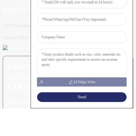
PRODUK
Jalur Produksi Tiang
Meusén Blok
KIREM PERTANYAAN: SIAP
UNTUK MEURUNOE LEUBEH
AI Helps Write
LANJUT
Send
Hana nyang leubeh jroh nibak
takalon hasee akhe.
Klik Keu Tanyoeng