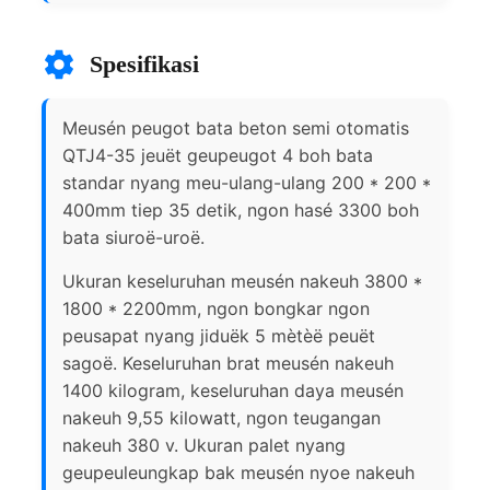
Spesifikasi
Meusén peugot bata beton semi otomatis
QTJ4-35 jeuët geupeugot 4 boh bata
standar nyang meu-ulang-ulang 200 * 200 *
400mm tiep 35 detik, ngon hasé 3300 boh
bata siuroë-uroë.
Ukuran keseluruhan meusén nakeuh 3800 *
1800 * 2200mm, ngon bongkar ngon
peusapat nyang jiduëk 5 mètèë peuët
sagoë. Keseluruhan brat meusén nakeuh
1400 kilogram, keseluruhan daya meusén
nakeuh 9,55 kilowatt, ngon teugangan
nakeuh 380 v. Ukuran palet nyang
geupeuleungkap bak meusén nyoe nakeuh