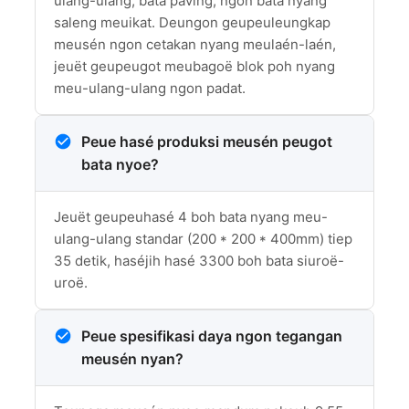
ulang-ulang, bata paving, ngon bata nyang
saleng meuikat. Deungon geupeuleungkap
meusén ngon cetakan nyang meulaén-laén,
jeuët geupeugot meubagoë blok poh nyang
meu-ulang-ulang ngon padat.
Peue hasé produksi meusén peugot
bata nyoe?
Jeuët geupeuhasé 4 boh bata nyang meu-
ulang-ulang standar (200 * 200 * 400mm) tiep
35 detik, haséjih hasé 3300 boh bata siuroë-
uroë.
Peue spesifikasi daya ngon tegangan
meusén nyan?