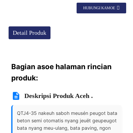
HUBUNGI KAMOE
Detail Produk
Bagian asoe halaman rincian
produk:
Deskripsi Produk Aceh .
QTJ4-35 nakeuh saboh meusén peugot bata
beton semi otomatis nyang jeuët geupeugot
bata nyang meu-ulang, bata paving, ngon