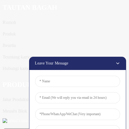
TAUTAN BAGAH
Rumoh
Produk
Beurita
Teuntang kamoe
Leave Your Message
Hubungi kamoe
PRODUK
Jalur Produksi Tiang
Meusén Blok