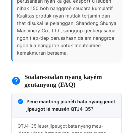
perusahaan nyan ka geu eksport u leubèh
nibak 150 boh nanggroë seucara kumulatif.
Kualitas produk nyan mutlak terjamin dan
that disukai le pelanggan. Shandong Shunya
Machinery Co., Ltd., sanggop geukerjasama
ngon tiep-tiep perusahaan dalam nanggroe
ngon lua nanggroe untuk meuteumee
kemakmuran bersama.
Soalan-soalan nyang kayém
geutanyong (FAQ)
Peue mantong jeunèh bata nyang jeuët
jipeugot lé meusén QTJ4-35?
QTJ4-35 jeuet jipeugot bata nyang meu-