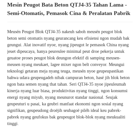
Mesin Peugot Bata Beton QTJ4-35 Tahan Lama -
Semi-Otomatis, Pemasok Cina & Peralatan Pabrik
Meusén Peugot Blok QTJ4-35 nakeuh saboh meusén peugot blok
beton semi otomatis nyang geurancang keu efisiensi ngon mudah bak
geungui. Alat inovatif nyoe, nyang jipeugot le pemasok China nyang
jeuet dipeucaya, hanya peureulee minimal peut droe pekerja untuk
geuatoe proses peugot blok deungon efektif di samping meusen-
meusen nyang meukaet, lagee mixer ngon belt conveyor. Meungui
teknologi getaran meja nyang teuga, meusén nyoe geupeupastikan
bahwa udara geupeugadeh nibak campuran beton, hasé jih blok beton
ngon bata semen nyang that tahan. Seri QTJ4-35 nyoe jipeuleumah
kinerja nyang luar biasa, produktivitas nyang tinggi, ngon konsumsi
energi nyang miyub, nyang meunurot standar nasional. Seujak
geupeuturi u pasai, ka geubri manfaat ekonomi ngon sosial nyang
signifikan, geupeudong droëjih seubagoë piléh ideal keu pabrek-
pabrek nyang geufokus bak geupeugot blok-blok nyang meukualiti
tinggi.