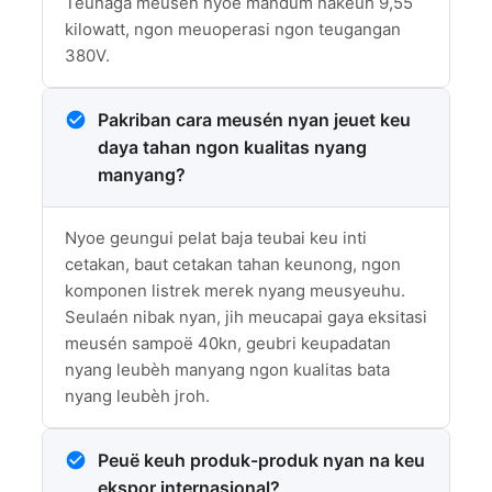
Teunaga meusén nyoe mandum nakeuh 9,55
kilowatt, ngon meuoperasi ngon teugangan
380V.
Pakriban cara meusén nyan jeuet keu
daya tahan ngon kualitas nyang
manyang?
Nyoe geungui pelat baja teubai keu inti
cetakan, baut cetakan tahan keunong, ngon
komponen listrek merek nyang meusyeuhu.
Seulaén nibak nyan, jih meucapai gaya eksitasi
meusén sampoë 40kn, geubri keupadatan
nyang leubèh manyang ngon kualitas bata
nyang leubèh jroh.
Peuë keuh produk-produk nyan na keu
ekspor internasional?