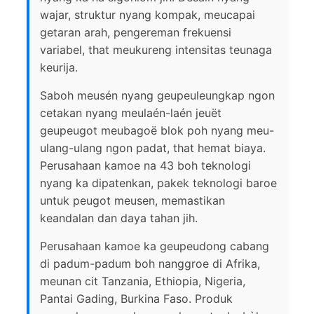
wajar, struktur nyang kompak, meucapai
getaran arah, pengereman frekuensi
variabel, that meukureng intensitas teunaga
keurija.
Saboh meusén nyang geupeuleungkap ngon
cetakan nyang meulaén-laén jeuët
geupeugot meubagoë blok poh nyang meu-
ulang-ulang ngon padat, that hemat biaya.
Perusahaan kamoe na 43 boh teknologi
nyang ka dipatenkan, pakek teknologi baroe
untuk peugot meusen, memastikan
keandalan dan daya tahan jih.
Perusahaan kamoe ka geupeudong cabang
di padum-padum boh nanggroe di Afrika,
meunan cit Tanzania, Ethiopia, Nigeria,
Pantai Gading, Burkina Faso. Produk