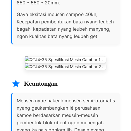
850 * 550 * 20mm.
Gaya eksitasi meusén sampoë 40kn,
Kecepatan pembentukan bata nyang leubeh
bagah, kepadatan nyang leubeh manyang,
ngon kualitas bata nyang leubeh get.
Keuntongan
Meusén nyoe nakeuh meusén semi-otomatis
nyang geukembangkan lé perusahaan
kamoe berdasarkan meusén-meusén
pembentuk blok ubeut ngon menengah
nyang ka na sigohlom jih. Desain nyang