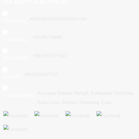
HUBUNGI KAMOE
admin@shunyamachine.com
+05396730888
+8615053971047
+8619353927111
Kawasan Industri Shengli, Kabupaten Tancheng,
Kota Linyi, Propinsi Shandong, Cina.