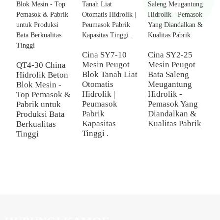
Cina SY7-10
Cina SY2-25
Mesin Peugot
Mesin Peugot
QT4-30 China
Blok Tanah Liat
Bata Saleng
Hidrolik Beton
M
Otomatis
Meugantung
Blok Mesin -
B
Hidrolik |
Hidrolik -
Top Pemasok &
Q
Peumasok
Pemasok Yang
Pabrik untuk
B
Pabrik
Diandalkan &
Produksi Bata
T
Kapasitas
Kualitas Pabrik
Berkualitas
P
Tinggi .
Tinggi
-
T
T