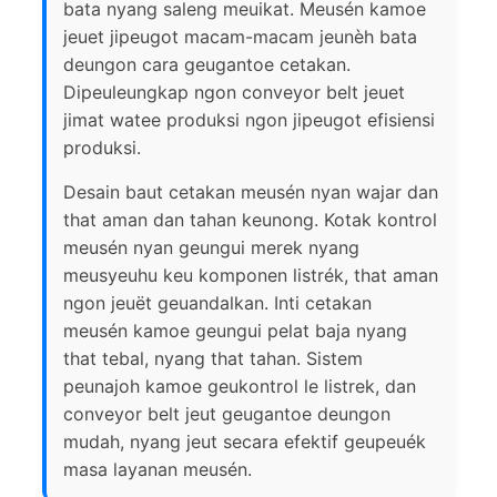
bata nyang saleng meuikat. Meusén kamoe
jeuet jipeugot macam-macam jeunèh bata
deungon cara geugantoe cetakan.
Dipeuleungkap ngon conveyor belt jeuet
jimat watee produksi ngon jipeugot efisiensi
produksi.
Desain baut cetakan meusén nyan wajar dan
that aman dan tahan keunong. Kotak kontrol
meusén nyan geungui merek nyang
meusyeuhu keu komponen listrék, that aman
ngon jeuët geuandalkan. Inti cetakan
meusén kamoe geungui pelat baja nyang
that tebal, nyang that tahan. Sistem
peunajoh kamoe geukontrol le listrek, dan
conveyor belt jeut geugantoe deungon
mudah, nyang jeut secara efektif geupeuék
masa layanan meusén.