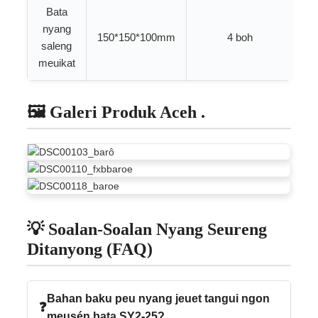
Bata
nyang
150*150*100mm
4 boh
6
saleng
meuikat
🖼️ Galeri Produk Aceh .
💡 Soalan-Soalan Nyang Seureng
Ditanyong (FAQ)
Bahan baku peu nyang jeuet tangui ngon
meusén bata SY2-25?