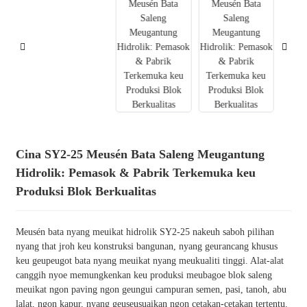
Cina SY2-25 Meusén Bata Saleng Meugantung
Hidrolik: Pemasok & Pabrik Terkemuka keu
Produksi Blok Berkualitas
Meusén bata nyang meuikat hidrolik SY2-25 nakeuh saboh pilihan
nyang that jroh keu konstruksi bangunan, nyang geurancang khusus
keu geupeugot bata nyang meuikat nyang meukualiti tinggi. Alat-alat
canggih nyoe memungkenkan keu produksi meubagoe blok saleng
meuikat ngon paving ngon geungui campuran semen, pasi, tanoh, abu
lalat, ngon kapur, nyang geuseusuaikan ngon cetakan-cetakan tertentu.