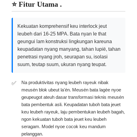
⭐ Fitur Utama .
Kekuatan komprehensif keu interlock jeut
leubeh dari 16-25 MPA. Bata nyan le that
geungui lam konstruksi lingkungan kareuna
keupadatan nyang manyang, tahan lupië, tahan
penetrasi nyang jroh, seurapan su, isolasi
suum, teutap suum, ukuran nyang teupat.
Na produktivitas nyang leubeh rayeuk nibak
meusén blok ubeut la'én. Meusén bata lagèe nyoe
geupeugot ateuh dasar transformasi teknis meusén
bata pembentuk asli. Keupadatan tuboh bata jeuet
keu leubeh rayeuk, laju pembentukan leubeh bagah,
ngon kekuatan tuboh bata jeuet keu leubeh
seragam. Model nyoe cocok keu mandum
pelanggan.