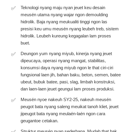
Teknologi nyang maju nyan jeuet keu desain
meusén utama nyang wajar ngon demoulding
hidrolik. Baja nyang meukualiti tinggi ngon las
presisi keu umu meusén nyang leubeh treb, sistem
hidrolik. Leubeh kureung kegagalan lam proses
buet.
Deungon yum nyang miyub, kinerja nyang jeuet
dipeucaya, operasi nyang mangat, stabilitas,
konsumsi daya nyang miyub ngon le that ciri-ciri
fungsional laen jih, bahan baku, beton, semen, batee
ubeut, bubuk batee, pasi, slag, limbah konstruksi,
dan laen-laen jeuet geungui lam proses produksi.
Meusén nyoe nakeuh SY2-25, nakeuh meusén
peugot bata nyang saleng meuikat tanoh kliet, jeuet
jipeugot bata nyang meulaén-laén ngon cara
geugantoe cetakan.
Struktur meusén nyan sederhana. Mudah that bak