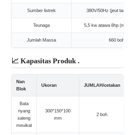
Sumber listrek
380V/50Hz (jeut taseusu
Teunaga
5,5 kw atawa 8hp (meusén
Jumlah Massa
660 boh
📈 Kapasitas Produk .
Nan
Ukoran
JUMLAH/cetakan
QT
Blok
Bata
nyang
300*150*100
2 boh
3
saleng
mm
meuikat