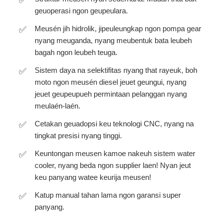
geuoperasi ngon geupeulara.
Meusén jih hidrolik, jipeuleungkap ngon pompa gear
nyang meuganda, nyang meubentuk bata leubeh
bagah ngon leubeh teuga.
Sistem daya na selektifitas nyang that rayeuk, boh
moto ngon meusén diesel jeuet geungui, nyang
jeuet geupeupueh permintaan pelanggan nyang
meulaén-laén.
Cetakan geuadopsi keu teknologi CNC, nyang na
tingkat presisi nyang tinggi.
Keuntongan meusen kamoe nakeuh sistem water
cooler, nyang beda ngon supplier laen! Nyan jeut
keu panyang watee keurija meusen!
Katup manual tahan lama ngon garansi super
panyang.