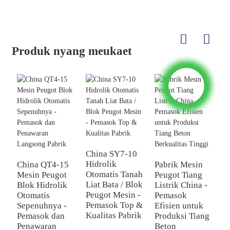
Produk nyang meukaet
China SY7-10
Hidrolik
China QT4-15
Pabrik Mesin
Q
Otomatis Tanah
Mesin Peugot
Peugot Tiang
M
Liat Bata / Blok
Blok Hidrolik
Listrik China -
B
Peugot Mesin -
Otomatis
Pemasok
S
Pemasok Top &
Sepenuhnya -
Efisien untuk
-
Kualitas Pabrik
Pemasok dan
Produksi Tiang
P
Penawaran
Beton
P