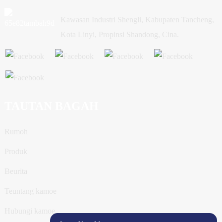
Kawasan Industri Shengli, Kabupaten Tancheng,
Kota Linyi, Propinsi Shandong, Cina.
TAUTAN BAGAH
Rumoh
Produk
Beurita
Teuntang kamoe
Hubungi kamoe