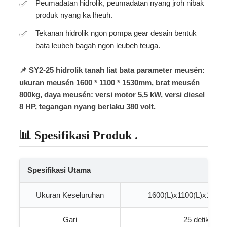
Peumadatan hidrolik, peumadatan nyang jroh nibak
produk nyang ka lheuh.
Tekanan hidrolik ngon pompa gear desain bentuk
bata leubeh bagah ngon leubeh teuga.
📌 SY2-25 hidrolik tanah liat bata parameter meusén:
ukuran meusén 1600 * 1100 * 1530mm, brat meusén
800kg, daya meusén: versi motor 5,5 kW, versi diesel
8 HP, tegangan nyang berlaku 380 volt.
📊 Spesifikasi Produk .
Spesifikasi Utama
Ukuran Keseluruhan
1600(L)x1100(L)x1530
Gari
25 detik