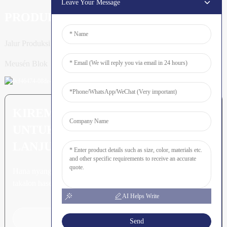
Leave Your Message
PRODUK
Jalur Produksi Tiang
Meusén Blok
KIREM PERTANYAAN: SIAP
UNTUK MEURUNOE LEUBEH
LANJUT
Hana nyang leubeh jroh nibak
takalon hasee akhe.
AI Helps Write
Klik Keu Tanyoeng
Send