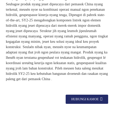
Seubagoe produk nyang jeuet dipeucaya dari pemasok China nyang
terkenal, meusén nyoe na kombinasi operasi manual ngon penekanan
hidrolik, geupeupasoe kinerja nyang teuga, Dipeugot di pabrek state-
of-the-art, SY2-25 meugabongkan komponen listrek ngon elemen
hidrolik nyang jeuet dipeucaya dari merek-merek impor domestik
nyang jeuet dipeucaya. Struktur jih nyang leumoh jipeuleumah
efisiensi nyang manyang, operasi nyang ramah pengguna, ngon tingkat
kegagalan nyang minim, jeuet keu solusi nyang ideal keu proyek
konstruksi. Seulaén nibak nyan, meusén nyoe na keumampatan
adaptasi nyang that jroh ngon peulara nyang mangat. Produk nyang ka
lheuëh nyan terutama geupeuhasé rot teukanan hidrolik, geupeugot lé
koordinasi ureuëng keurija ngon kekuatan statis, geupeupasoë kualitas
nyang jroh lam bahan konstruksi. Pileh meusen bata saleng meuikat
hidrolik SY2-25 keu kebutuhan bangunan droeneuh dan rasakan nyang
paleng get dari pemasok China .
HUBUNGI KAMOE