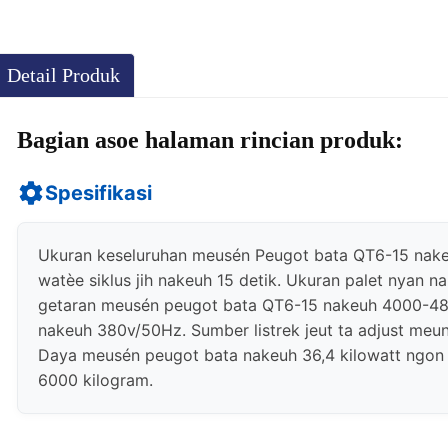
Detail Produk
Bagian asoe halaman rincian produk:
Spesifikasi
Ukuran keseluruhan meusén Peugot bata QT6-15 n
watèe siklus jih nakeuh 15 detik. Ukuran palet nya
getaran meusén peugot bata QT6-15 nakeuh 4000-4800
nakeuh 380v/50Hz. Sumber listrek jeut ta adjust meu
Daya meusén peugot bata nakeuh 36,4 kilowatt ngo
6000 kilogram.