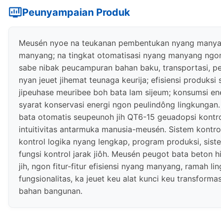
Peunyampaian Produk
Meusén nyoe na teukanan pembentukan nyang manya
manyang; na tingkat otomatisasi nyang manyang ngon
sabe nibak peucampuran bahan baku, transportasi, p
nyan jeuet jihemat teunaga keurija; efisiensi produksi s
jipeuhase meuribee boh bata lam sijeum; konsumsi e
syarat konservasi energi ngon peulindông lingkungan
bata otomatis seupeunoh jih QT6-15 geuadopsi kontr
intuitivitas antarmuka manusia-meusén. Sistem kont
kontrol logika nyang lengkap, program produksi, sis
fungsi kontrol jarak jiôh. Meusén peugot bata beton 
jih, ngon fitur-fitur efisiensi nyang manyang, ramah l
fungsionalitas, ka jeuet keu alat kunci keu transforma
bahan bangunan.