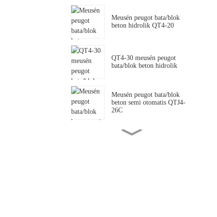
Meusén peugot bata/blok
beton hidrolik QT4-20
QT4-30 meusén peugot
bata/blok beton hidrolik
Meusén peugot bata/blok
beton semi otomatis QTJ4-
26C
QTJ4-35 Meusén peugot
bata/blok beton semi
otomatis .
SY2-25 meusén peugot
bata/blok tanoh kliet hidrolik
QTJ4-40 meusén peugot