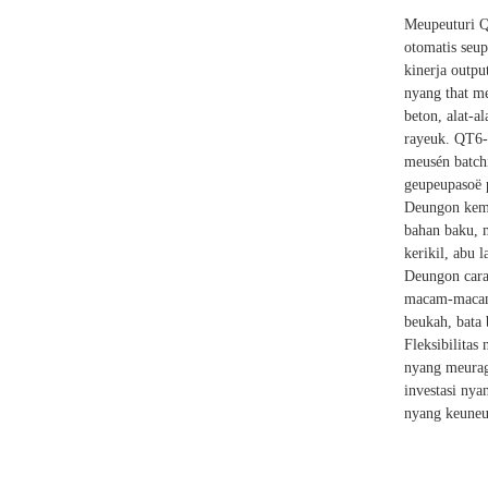
Meupeuturi Q
otomatis seu
kinerja outp
nyang that m
beton, alat-a
rayeuk. QT6-
meusén batch
geupeupasoë p
Deungon kema
bahan baku, 
kerikil, abu l
Deungon cara
macam-macam 
beukah, bata 
Fleksibilita
nyang meurag
investasi ny
nyang keuneu