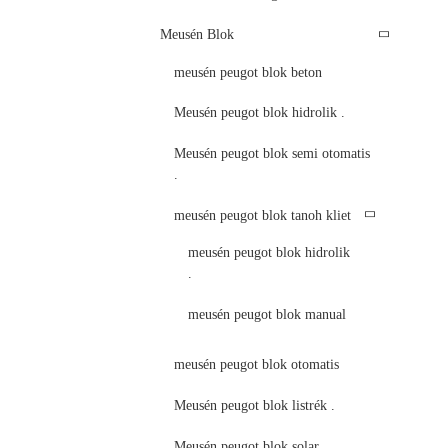
Meusén Blok
meusén peugot blok beton
Meusén peugot blok hidrolik .
Meusén peugot blok semi otomatis
.
meusén peugot blok tanoh kliet
meusén peugot blok hidrolik
.
meusén peugot blok manual
meusén peugot blok otomatis
Meusén peugot blok listrék .
Meusén peugot blok solar .