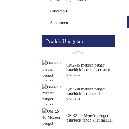
Peucampur
Silo semen
Produk Unggulan
QM2-45 meusén peugot
bata/blok beton ubeut semi
otomatis
QM4-40 meusen peugot
bata/blok beton semi
otomatis
QMR2-40 Meusén peugot
bata/blok tanoh kliet manual