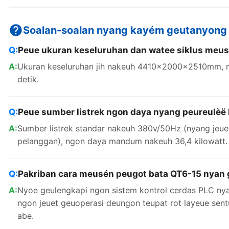
Soalan-soalan nyang kayém geutanyong
Peue ukuran keseluruhan dan watee siklus meu
Ukuran keseluruhan jih nakeuh 4410×2000×2510mm, ng
detik.
Peue sumber listrek ngon daya nyang peureulè
Sumber listrek standar nakeuh 380v/50Hz (nyang jeu
pelanggan), ngon daya mandum nakeuh 36,4 kilowatt.
Pakriban cara meusén peugot bata QT6-15 nyan 
Nyoe geulengkapi ngon sistem kontrol cerdas PLC n
ngon jeuet geuoperasi deungon teupat rot layeue se
abe.