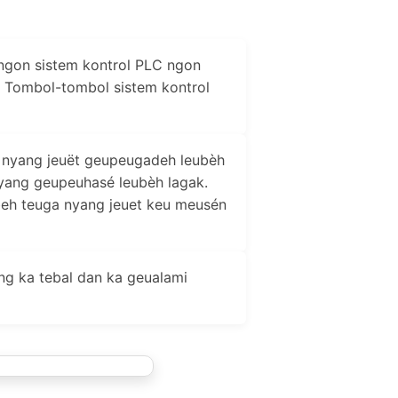
gon sistem kontrol PLC ngon
. Tombol-tombol sistem kontrol
 nyang jeuët geupeugadeh leubèh
nyang geupeuhasé leubèh lagak.
beh teuga nyang jeuet keu meusén
g ka tebal dan ka geualami