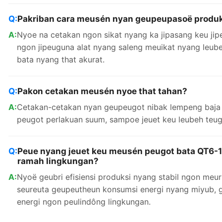
Pakriban cara meusén nyan geupeupasoë produks
Nyoe na cetakan ngon sikat nyang ka jipasang keu ji
ngon jipeuguna alat nyang saleng meuikat nyang leub
bata nyang that akurat.
Pakon cetakan meusén nyoe that tahan?
Cetakan-cetakan nyan geupeugot nibak lempeng baja 
peugot perlakuan suum, sampoe jeuet keu leubeh teug
Peue nyang jeuet keu meusén peugot bata QT6-1
ramah lingkungan?
Nyoë geubri efisiensi produksi nyang stabil ngon meur
seureuta geupeutheun konsumsi energi nyang miyub, 
energi ngon peulindông lingkungan.