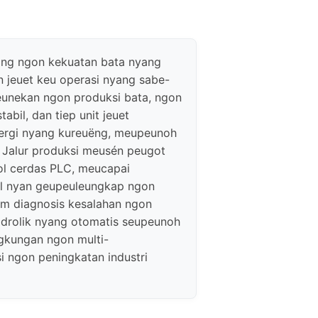
ng ngon kekuatan bata nyang
 jeuet keu operasi nyang sabe-
eunekan ngon produksi bata, ngon
tabil, dan tiep unit jeuet
nergi nyang kureuëng, meupeunoh
. Jalur produksi meusén peugot
ol cerdas PLC, meucapai
rol nyan geupeuleungkap ngon
tem diagnosis kesalahan ngon
hidrolik nyang otomatis seupeunoh
ingkungan ngon multi-
si ngon peningkatan industri