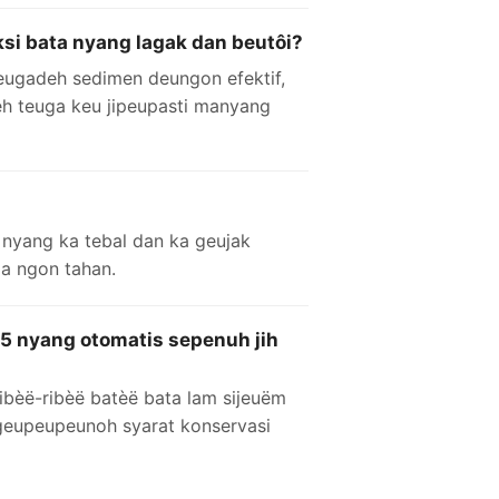
i bata nyang lagak dan beutôi?
peugadeh sedimen deungon efektif,
eh teuga keu jipeupasti manyang
nyang ka tebal dan ka geujak
a ngon tahan.
5 nyang otomatis sepenuh jih
ibèë-ribèë batèë bata lam sijeuëm
geupeupeunoh syarat konservasi