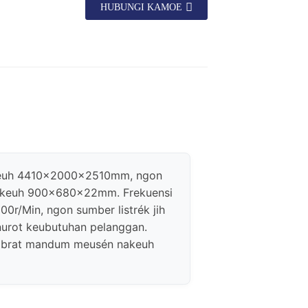
HUBUNGI KAMOE
akeuh 4410×2000×2510mm, ngon
n nakeuh 900×680×22mm. Frekuensi
r/Min, ngon sumber listrék jih
nurot keubutuhan pelanggan.
n brat mandum meusén nakeuh