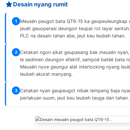
Desain nyang rumit
Meusén peugot bata QT6-15 ka geupeuleungkap n
1
jeuët geuoperasi deungon teupat rot layar sentuh
PLC na desain tahan abe, jeut keu leubeh tahan.
Cetakan ngon sikat geupasang bak meusén nyan,
2
le sedimen deungon efektif, sampoë batèë bata 
Meusén nyoe geungui alat interlocking nyang leu
leubeh akurat manyang.
Cetakan nyan geupeugot nibak lempeng baja nyan
3
perlakuan suum, jeut keu leubeh teuga dan tahan.