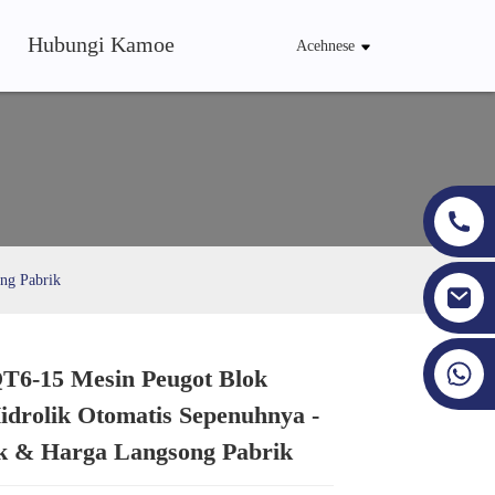
Hubungi Kamoe
Acehnese
ng Pabrik
+86 19353927111
T6-15 Mesin Peugot Blok
Loading...
Loading...
Loading...
Loading...
idrolik Otomatis Sepenuhnya -
k & Harga Langsong Pabrik