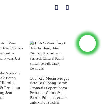
4-15 Mesin
Mesin Peugot Blok
lok Beton
QTJ4-24 Produktiv
QTJ4-25 Mesin Peugot
Hidrolik -
Tinggi dari Pemas
Bata Berlubang Beton
& Peralatan
China - Peralatan
Otomatis Sepenuhnya -
ng Jeut
Pabrik Bata Beton
Pemasok China &
an
Tahan Lama
Pabrik Pilihan Terbaik
untuk Konstruksi