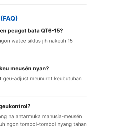
 (FAQ)
sen peugot bata QT6-15?
on watee siklus jih nakeuh 15
ë keu meusén nyan?
et geu-adjust meunurot keubutuhan
geukontrol?
yang na antarmuka manusia-meusén
ntuh ngon tombol-tombol nyang tahan