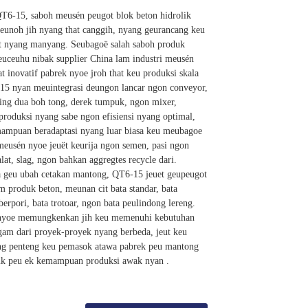
T6-15, saboh meusén peugot blok beton hidrolik
peunoh jih nyang that canggih, nyang geurancang keu
ut nyang manyang. Seubagoë salah saboh produk
euceuhu nibak supplier China lam industri meusén
lat inovatif pabrek nyoe jroh that keu produksi skala
15 nyan meuintegrasi deungon lancar ngon conveyor,
ing dua boh tong, derek tumpuk, ngon mixer,
roduksi nyang sabe ngon efisiensi nyang optimal,
mpuan beradaptasi nyang luar biasa keu meubagoe
meusén nyoe jeuët keurija ngon semen, pasi ngon
alat, slag, ngon bahkan aggregtes recycle dari.
 geu ubah cetakan mantong, QT6-15 jeuet geupeugot
produk beton, meunan cit bata standar, bata
berpori, bata trotoar, ngon bata peulindong lereng.
s nyoe memungkenkan jih keu memenuhi kebutuhan
am dari proyek-proyek nyang berbeda, jeut keu
ang penteng keu pemasok atawa pabrek peu mantong
k peu ek kemampuan produksi awak nyan .