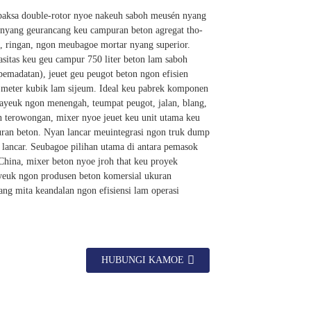
paksa double-rotor nyoe nakeuh saboh meusén nyang
 nyang geurancang keu campuran beton agregat tho-
k, ringan, ngon meubagoe mortar nyang superior.
sitas keu geu campur 750 liter beton lam saboh
pemadatan), jeuet geu peugot beton ngon efisien
meter kubik lam sijeum. Ideal keu pabrek komponen
rayeuk ngon menengah, teumpat peugot, jalan, blang,
n terowongan, mixer nyoe jeuet keu unit utama keu
uran beton. Nyan lancar meuintegrasi ngon truk dump
 lancar. Seubagoe pilihan utama di antara pemasok
China, mixer beton nyoe jroh that keu proyek
ayeuk ngon produsen beton komersial ukuran
ng mita keandalan ngon efisiensi lam operasi
HUBUNGI KAMOE