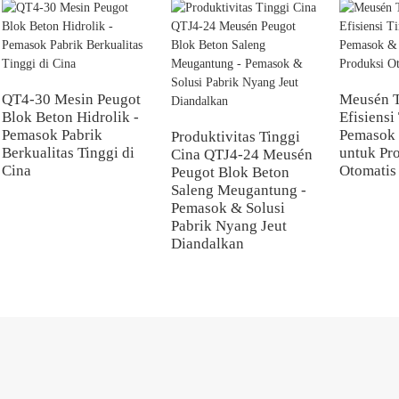
QT4-30 Mesin Peugot
Meusén 
Blok Beton Hidrolik -
Efisiensi
Pemasok Pabrik
Pemasok 
Produktivitas Tinggi
Berkualitas Tinggi di
untuk Pr
Cina QTJ4-24 Meusén
Cina
Otomatis
Peugot Blok Beton
Saleng Meugantung -
Pemasok & Solusi
Pabrik Nyang Jeut
Diandalkan