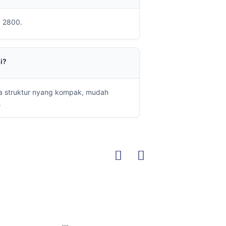
x 2800.
i?
na struktur nyang kompak, mudah
.