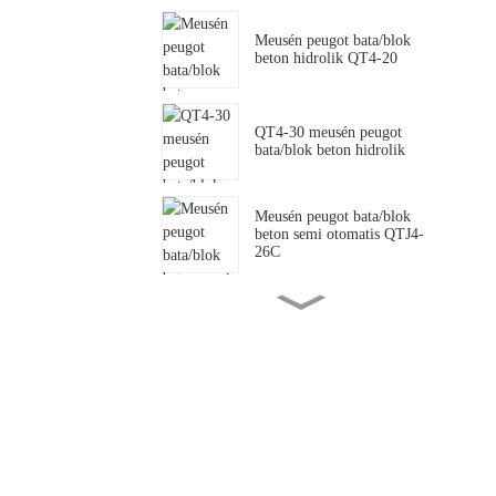
Meusén peugot bata/blok
beton hidrolik QT4-20
QT4-30 meusén peugot
bata/blok beton hidrolik
Meusén peugot bata/blok
beton semi otomatis QTJ4-
26C
QTJ4-35 Meusén peugot
bata/blok beton semi
otomatis .
SY2-25 meusén peugot
bata/blok tanoh kliet hidrolik
QTJ4-40 meusén peugot