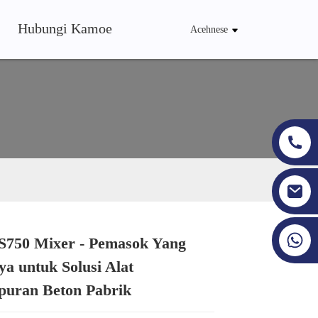
Hubungi Kamoe
Acehnese
+86 19353927111
S750 Mixer - Pemasok Yang
Loading...
Loading...
Loading...
Loading...
ya untuk Solusi Alat
uran Beton Pabrik