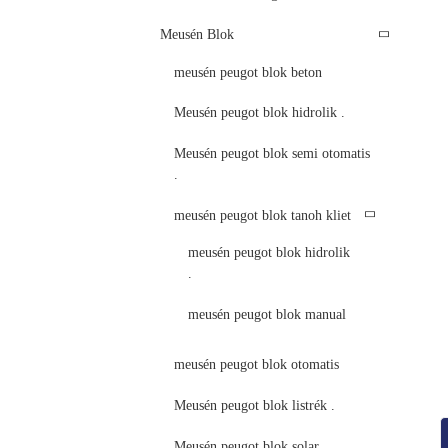
Meusén Blok
meusén peugot blok beton
Meusén peugot blok hidrolik .
Meusén peugot blok semi otomatis
.
meusén peugot blok tanoh kliet
meusén peugot blok hidrolik
.
meusén peugot blok manual
meusén peugot blok otomatis
Meusén peugot blok listrék .
Meusén peugot blok solar .