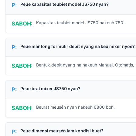
Peue kapasitas teubiet model JS750 nyan?
P:
Kapasitas teubiet model JS750 nakeuh 750.
SABOH:
Peue mantong formulir debit nyang na keu mixer nyoe?
P:
Bentuk debit nyang na nakeuh Manual, Otomatis,
SABOH:
Peue brat mixer JS750 nyan?
P:
Beurat meusén nyan nakeuh 6800 boh.
SABOH:
Peue dimensi meusén lam kondisi buet?
P: