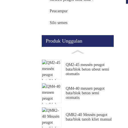
Peucampur
Silo semen
Produk Unggulan
QM2-45 meusén peugot
bata/blok beton ubeut semi
otomatis
QM4-40 meusen peugot
bata/blok beton semi
otomatis
QMR2-40 Meusén peugot
bata/blok tanoh kliet manual