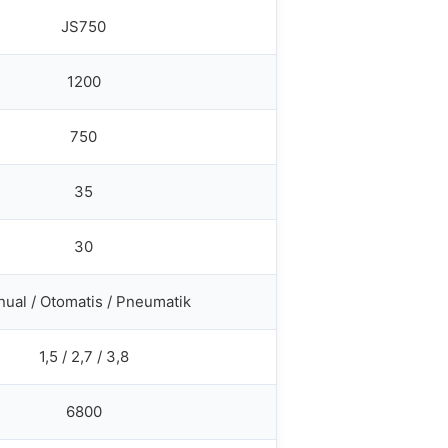
JS750
1200
750
35
30
ual / Otomatis / Pneumatik
1,5 / 2,7 / 3,8
6800