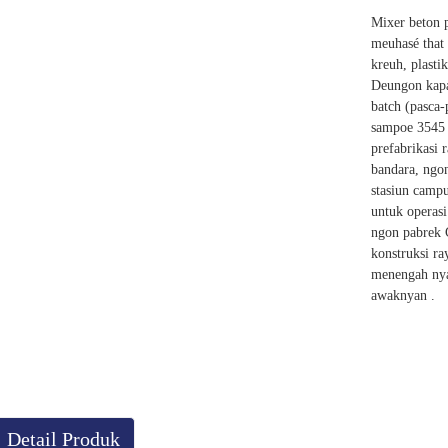
Mixer beton 
meuhasé that
kreuh, plasti
Deungon kapa
batch (pasca-
sampoe 3545 
prefabrikasi 
bandara, ngo
stasiun camp
untuk operasi
ngon pabrek 
konstruksi r
menengah nya
awaknyan .
Detail Produk