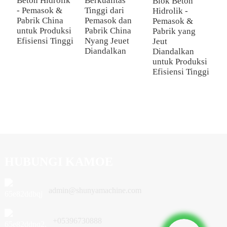
Beton Hidrolik
Berkualitas
Blok Beton
P
- Pemasok &
Tinggi dari
Hidrolik -
K
Pabrik China
Pemasok dan
Pemasok &
untuk Produksi
Pabrik China
Pabrik yang
Efisiensi Tinggi
Nyang Jeuet
Jeut
Diandalkan
Diandalkan
untuk Produksi
Efisiensi Tinggi
HUBUNGI KAMOE
admin@shunyamachine.com
+05396730888