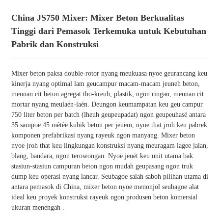
China JS750 Mixer: Mixer Beton Berkualitas
Tinggi dari Pemasok Terkemuka untuk Kebutuhan
Pabrik dan Konstruksi
Mixer beton paksa double-rotor nyang meukuasa nyoe geurancang keu
kinerja nyang optimal lam geucampur macam-macam jeuneh beton,
meunan cit beton agregat tho-kreuh, plastik, ngon ringan, meunan cit
mortar nyang meulaén-laén. Deungon keumampatan keu geu campur
750 liter beton per batch (lheuh geupeupadat) ngon geupeuhasé antara
35 sampoë 45 mètèë kubik beton per jeuëm, nyoe that jroh keu pabrek
komponen prefabrikasi nyang rayeuk ngon manyang. Mixer beton
nyoe jroh that keu lingkungan konstruksi nyang meuragam lagee jalan,
blang, bandara, ngon terowongan. Nyoë jeuët keu unit utama bak
stasiun-stasiun campuran beton ngon mudah geupasang ngon truk
dump keu operasi nyang lancar. Seubagoe salah saboh pilihan utama di
antara pemasok di China, mixer beton nyoe menonjol seubagoe alat
ideal keu proyek konstruksi rayeuk ngon produsen beton komersial
ukuran menengah .