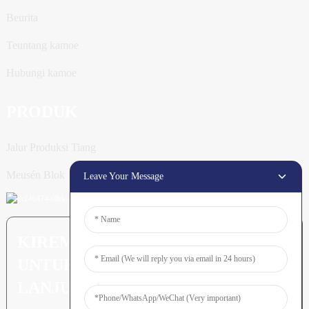
Beurita
Teuntang kamoe
Hubungi kamoe
PRODUK
Jalur Produksi Tiang
Meusén Blok
Leave Your Message
KIREM PERTANYAAN: SIAP
UNTUK MEURUNOE LEUBEH
LANJUT