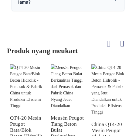
lama?
Produk nyang meukaet
C
H
QT4-20 Mesin
Meusén Peugot
O
Peugot
Tiang Beton
China QT4-20
L
Bata/Blok
Bulat
Mesin Peugot
P