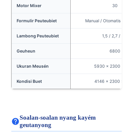
Motor Mixer
30
Formulir Peuteubiet
Manual / Otomatis / Pne
Lambong Peuteubiet
1,5 / 2,7 / 3,8
Geuheun
6800
Ukuran Meusén
5930 x 2300 x 62
Kondisi Buet
4146 x 2300 x 28
Soalan-soalan nyang kayém
geutanyong