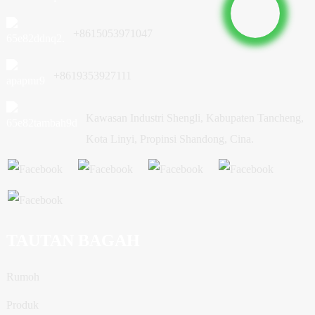
+8615053971047
+8619353927111
Kawasan Industri Shengli, Kabupaten Tancheng,
Kota Linyi, Propinsi Shandong, Cina.
TAUTAN BAGAH
Rumoh
Produk