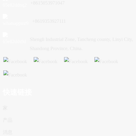
+8615053971047
+8619353927111
Shengli Industrial Zone, Tancheng county, Linyi City,
Shandong Province, China.
快速链接
家
产品
消息