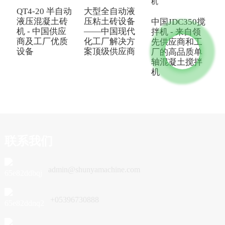
QT4-20 半自动
大型全自动液
中
液压混凝土砖
压粘土砖设备
中国JDC350搅
机 - 中国供应
——中国现代
拌机 - 来自领
商及工厂优质
化工厂解决方
先供应商和工
设备
案顶级供应商
厂的高品质单
轴混凝土搅拌
机
联系我们
admin@shunyamachine.com
+05396730888