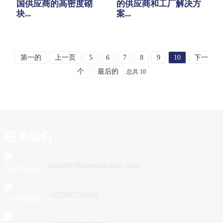
国供应商的高密度砌
的供应商和工厂解决方
块...
案...
第一的
上一页
5
6
7
8
9
10
下一
个
最后的
总共 10
联系我们
admin@shunyamachine.com
+05396730888