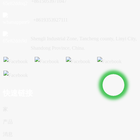
+8615053971047
+8619353927111
Shengli Industrial Zone, Tancheng county, Linyi City,
Shandong Province, China.
快速链接
家
产品
消息