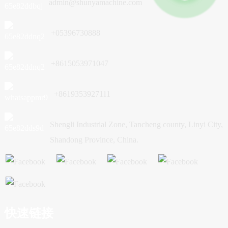
admin@shunyamachine.com
+05396730888
+8615053971047
+8619353927111
Shengli Industrial Zone, Tancheng county, Linyi City,
Shandong Province, China.
快速链接