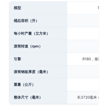
模型
TDCM
桶总容积（升）
每小时产量（立方米）
滚筒转速（rpm）
2
引擎
R180，柴油，
滚筒钢板厚度（毫米）
重量（公斤）
5
整体尺寸（毫米）
长3720毫米 × 宽1