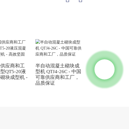
国供应商和工
半自动混凝土砌块成
中国SY2-10全自
QT5-20液
型机 QTJ4-26C - 中国
压互锁砖机 - 多
砌块成型机 -
可靠供应商和工厂，
生产顶级供应商和
固
品质保证
厂