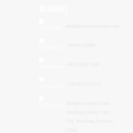
联系我们
admin@shunyamachine.com
+05396730888
+8615053971047
+8619353927111
Shengli Industrial Zone,
Tancheng county, Linyi
City, Shandong Province,
China.