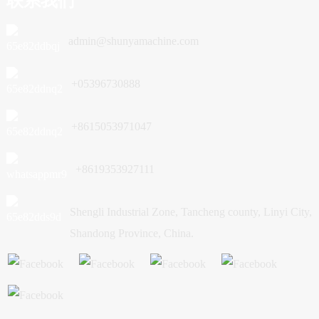
联系我们
admin@shunyamachine.com
+05396730888
+8615053971047
+8619353927111
Shengli Industrial Zone, Tancheng county, Linyi City,
Shandong Province, China.