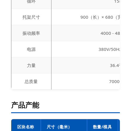
循环
15秒
托架尺寸
900（长）× 680（宽）×
振动频率
4000 - 4800 
电源
380V/50Hz（
力量
36.4千瓦
总质量
7000公斤
产品产能
区块名称
尺寸（毫米）
数量/模具
数