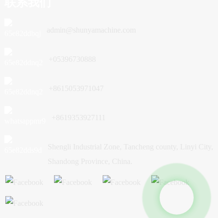
联系我们
admin@shunyamachine.com
+05396730888
+8615053971047
+8619353927111
Shengli Industrial Zone, Tancheng county, Linyi City,
Shandong Province, China.