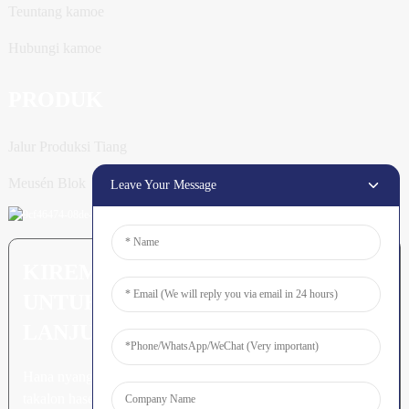
Teuntang kamoe
Hubungi kamoe
PRODUK
Jalur Produksi Tiang
Meusén Blok
Leave Your Message
KIREM PERTANYAAN: SIAP
UNTUK MEURUNOE LEUBEH
LANJUT
Hana nyang leubeh jroh nibak
takalon hasee akhe.