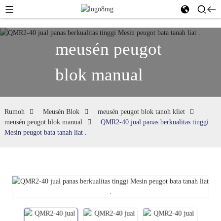
meusén peugot
blok manual
Rumoh
Meusén Blok
meusén peugot blok tanoh kliet
meusén peugot blok manual
QMR2-40 jual panas berkualitas tinggi
Mesin peugot bata tanah liat .