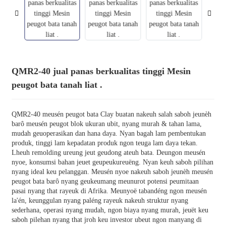
QMR2-40 jual panas berkualitas tinggi Mesin
peugot bata tanah liat .
QMR2-40 meusén peugot bata Clay buatan nakeuh salah saboh jeunèh
barô meusén peugot blok ukuran ubit, nyang murah & tahan lama,
mudah geuoperasikan dan hana daya. Nyan bagah lam pembentukan
produk, tinggi lam kepadatan produk ngon teuga lam daya tekan.
Lheuh remolding ureung jeut geudong ateuh bata. Deungon meusén
nyoe, konsumsi bahan jeuet geupeukureuëng. Nyan keuh saboh pilihan
nyang ideal keu pelanggan. Meusén nyoe nakeuh saboh jeunèh meusén
peugot bata barô nyang geukeumang meunurot potensi peumitaan
pasai nyang that rayeuk di Afrika. Meunyoë tabandéng ngon meusén
la'én, keunggulan nyang paléng rayeuk nakeuh struktur nyang
sederhana, operasi nyang mudah, ngon biaya nyang murah, jeuët keu
saboh pilehan nyang that jroh keu investor ubeut ngon manyang di