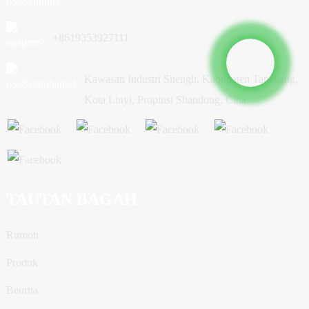
+8619353927111
Kawasan Industri Shengli, Kabupaten Tancheng,
Kota Linyi, Propinsi Shandong, Cina.
TAUTAN BAGAH
Rumoh
Produk
Beurita