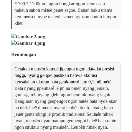
* 700 * 1200mm, ngon bongkar ngon keumasan
nakeuh saboh mètèë peuët sagoë. Bahan baku utama
keu meusén nyoe nakeuh semen gypsum tanoh lumpur
kliet.
Keuntongan
Cetakan meusén kamoë jipeugot ngon alat-alat presisi
tinggi, nyang geupeupastikan bahwa akurasi
keusalahan ukuran bata geukontrol lam 0,1 milimètè.
Bata nyang jipeuhasé lé jih na binèh nyang jeulaih,
gareh-gareh nyang gleh, ngon beuntuk nyang lagak.
Bangunan nyang geupeugot ngon batèë bata nyoe akan
na efek lhèë dimensi nyang leubèh deuh, nyang hana
jeuët geutandingi lé produk tradisional.Seulaén nibak
nyan, meusén nyan mampu geupeugot batèë bata rante
ngon struktur nyang meulaén, Leubèh nibak nyan,