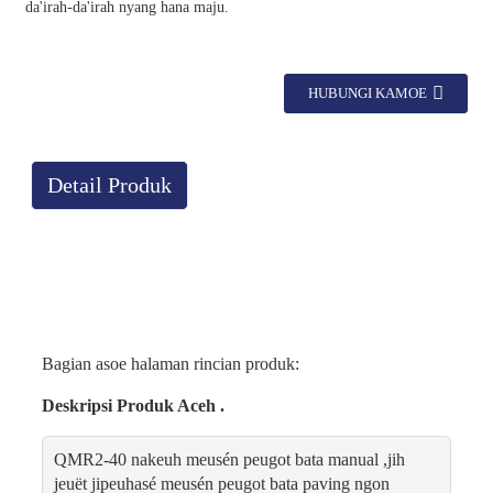
da'irah-da'irah nyang hana maju.
HUBUNGI KAMOE
Detail Produk
Bagian asoe halaman rincian produk:
Deskripsi Produk Aceh .
QMR2-40 nakeuh meusén peugot bata manual ,jih
jeuët jipeuhasé meusén peugot bata paving ngon