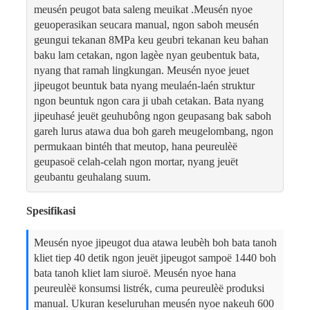
meusén peugot bata saleng meuikat .Meusén nyoe
geuoperasikan seucara manual, ngon saboh meusén
geungui tekanan 8MPa keu geubri tekanan keu bahan
baku lam cetakan, ngon lagèe nyan geubentuk bata,
nyang that ramah lingkungan. Meusén nyoe jeuet
jipeugot beuntuk bata nyang meulaén-laén struktur
ngon beuntuk ngon cara ji ubah cetakan. Bata nyang
jipeuhasé jeuët geuhubông ngon geupasang bak saboh
gareh lurus atawa dua boh gareh meugelombang, ngon
permukaan bintéh that meutop, hana peureulèë
geupasoë celah-celah ngon mortar, nyang jeuët
geubantu geuhalang suum.
Spesifikasi
Meusén nyoe jipeugot dua atawa leubèh boh bata tanoh
kliet tiep 40 detik ngon jeuët jipeugot sampoë 1440 boh
bata tanoh kliet lam siuroë. Meusén nyoe hana
peureulèë konsumsi listrék, cuma peureulèë produksi
manual. Ukuran keseluruhan meusén nyoe nakeuh 600