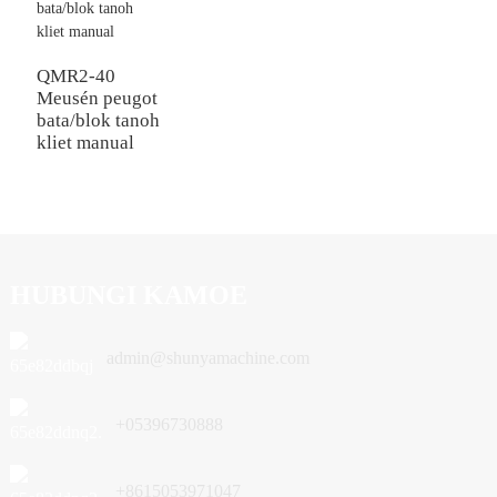
QMR2-40
Meusén peugot
bata/blok tanoh
kliet manual
HUBUNGI KAMOE
admin@shunyamachine.com
+05396730888
+8615053971047