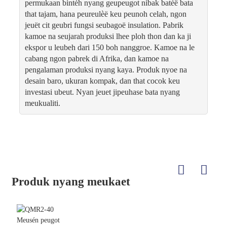
permukaan bintéh nyang geupeugot nibak batèë bata
that tajam, hana peureulèë keu peunoh celah, ngon
jeuët cit geubri fungsi seubagoë insulation. Pabrik
kamoe na seujarah produksi lhee ploh thon dan ka ji
ekspor u leubeh dari 150 boh nanggroe. Kamoe na le
cabang ngon pabrek di Afrika, dan kamoe na
pengalaman produksi nyang kaya. Produk nyoe na
desain baro, ukuran kompak, dan that cocok keu
investasi ubeut. Nyan jeuet jipeuhase bata nyang
meukualiti.
Produk nyang meukaet