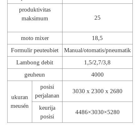
produktivitas
25
maksimum
moto mixer
18,5
Formulir peuteubiet
Manual/otomatis/pneumatik
Lambong debit
1,5/2,7/3,8
geuheun
4000
posisi
3030 x 2300 x 2680
perjalanan
ukuran
meusén
keurija
4486×3030×5280
posisi