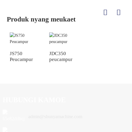
Produk nyang meukaet
JS750
JDC350
Peucampur
peucampur
HUBUNGI KAMOE
admin@shunyamachine.com