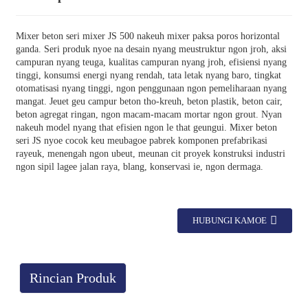
Mixer beton seri mixer JS 500 nakeuh mixer paksa poros horizontal
ganda. Seri produk nyoe na desain nyang meustruktur ngon jroh, aksi
campuran nyang teuga, kualitas campuran nyang jroh, efisiensi nyang
tinggi, konsumsi energi nyang rendah, tata letak nyang baro, tingkat
otomatisasi nyang tinggi, ngon penggunaan ngon pemeliharaan nyang
mangat. Jeuet geu campur beton tho-kreuh, beton plastik, beton cair,
beton agregat ringan, ngon macam-macam mortar ngon grout. Nyan
nakeuh model nyang that efisien ngon le that geungui. Mixer beton
seri JS nyoe cocok keu meubagoe pabrek komponen prefabrikasi
rayeuk, menengah ngon ubeut, meunan cit proyek konstruksi industri
ngon sipil lagee jalan raya, blang, konservasi ie, ngon dermaga.
HUBUNGI KAMOE
Rincian Produk