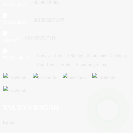
+05396730888
+8615053971047
+8619353927111
Kawasan Industri Shengli, Kabupaten Tancheng,
Kota Linyi, Propinsi Shandong, Cina.
TAUTAN BAGAH
Rumoh