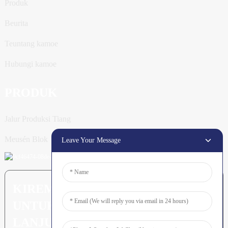
Produk
Beurita
Teuntang kamoe
Hubungi kamoe
PRODUK
Jalur Produksi Tiang
Meusén Blok
Leave Your Message
KIREM PERTANYAAN: SIAP
UNTUK MEURUNOE LEUBEH
LANJUT