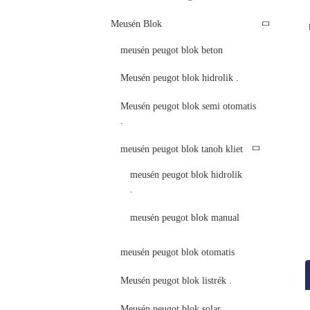
Meusén Blok
meusén peugot blok beton
Meusén peugot blok hidrolik .
Meusén peugot blok semi otomatis
.
meusén peugot blok tanoh kliet
meusén peugot blok hidrolik
.
meusén peugot blok manual
meusén peugot blok otomatis
Meusén peugot blok listrék .
Meusén peugot blok solar .