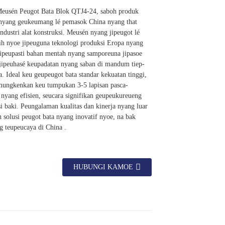
eusén Peugot Bata Blok QTJ4-24, saboh produk
 nyang geukeumang lé pemasok China nyang that
dustri alat konstruksi. Meusén nyang jipeugot lé
ih nyoe jipeuguna teknologi produksi Eropa nyang
jipeupasti bahan mentah nyang samporeuna jipasoe
 jipeuhasé keupadatan nyang saban di mandum tiep-
ta. Ideal keu geupeugot bata standar kekuatan tinggi,
ngkenkan keu tumpukan 3-5 lapisan pasca-
nyang efisien, seucara signifikan geupeukureueng
si baki. Peungalaman kualitas dan kinerja nyang luar
 solusi peugot bata nyang inovatif nyoe, na bak
g teupeucaya di China .
HUBUNGI KAMOE