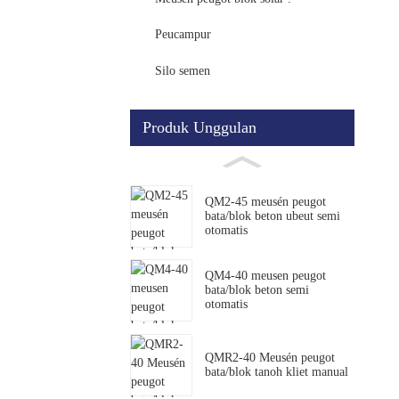
Peucampur
Silo semen
Produk Unggulan
QM2-45 meusén peugot
bata/blok beton ubeut semi
otomatis
QM4-40 meusen peugot
bata/blok beton semi
otomatis
QMR2-40 Meusén peugot
bata/blok tanoh kliet manual