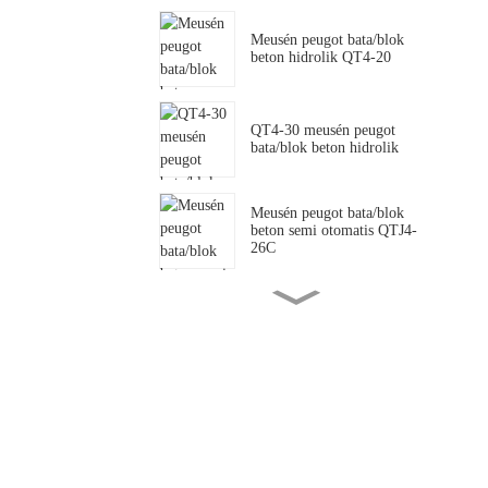
Meusén peugot bata/blok
beton hidrolik QT4-20
QT4-30 meusén peugot
bata/blok beton hidrolik
Meusén peugot bata/blok
beton semi otomatis QTJ4-
26C
QTJ4-35 Meusén peugot
bata/blok beton semi
otomatis .
SY2-25 meusén peugot
bata/blok tanoh kliet hidrolik
QTJ4-40 meusén peugot