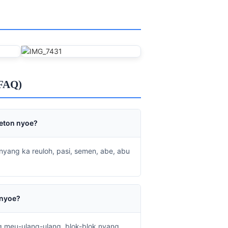
(FAQ)
beton nyoe?
yang ka reuloh, pasi, semen, abe, abu
 nyoe?
 meu-ulang-ulang, blok-blok nyang