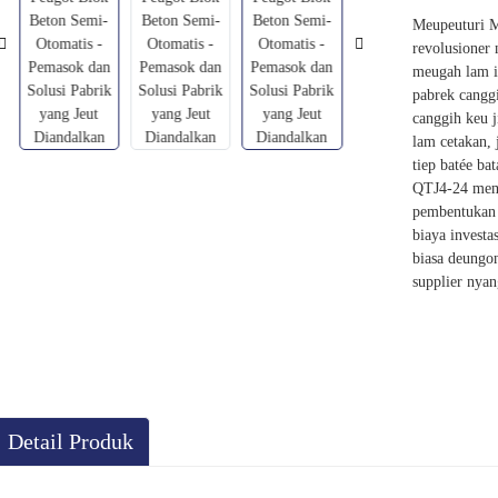
Meupeuturi M
revolusioner
meugah lam in
pabrek cangg
canggih keu 
lam cetakan,
tiep batée ba
QTJ4-24 memu
pembentukan 
biaya investa
biasa deungon
supplier nyan
Detail Produk