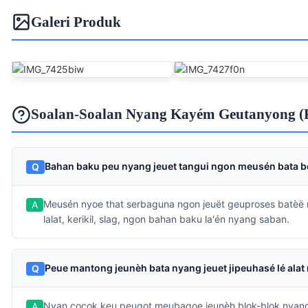
Galeri Produk
Soalan-Soalan Nyang Kayém Geutanyong 
Bahan baku peu nyang jeuet tangui ngon meusén bata 
Meusén nyoe that serbaguna ngon jeuët geuproses batèë n
lalat, kerikil, slag, ngon bahan baku la'én nyang saban.
Peue mantong jeunèh bata nyang jeuet jipeuhasé lé alat
Nyan cocok keu peugot meubagoe jeunèh blok-blok nyang