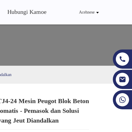
Hubungi Kamoe
Acehnese
ndalkan
+86 19353927111
J4-24 Mesin Peugot Blok Beton
omatis - Pemasok dan Solusi
Loading...
Loading...
Loading...
Loading...
yang Jeut Diandalkan