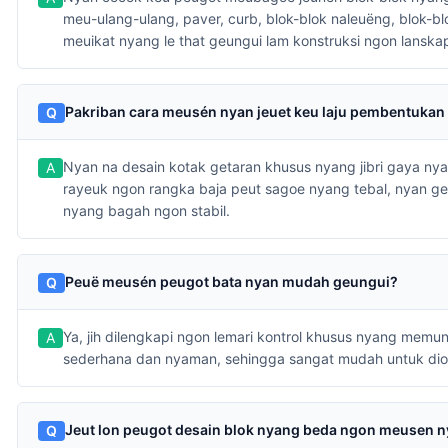
meu-ulang-ulang, paver, curb, blok-blok naleuëng, blok-bl
meuikat nyang le that geungui lam konstruksi ngon lanska
Pakriban cara meusén nyan jeuet keu laju pembentuka
Nyan na desain kotak getaran khusus nyang jibri gaya n
rayeuk ngon rangka baja peut sagoe nyang tebal, nyan 
nyang bagah ngon stabil.
Peuë meusén peugot bata nyan mudah geungui?
Ya, jih dilengkapi ngon lemari kontrol khusus nyang memu
sederhana dan nyaman, sehingga sangat mudah untuk dio
Jeut lon peugot desain blok nyang beda ngon meusen 