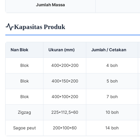
Jumlah Massa
Kapasitas Produk
Nan Blok
Ukuran (mm)
Jumlah / Cetakan
Blok
400*200*200
4 boh
Blok
400*150*200
5 boh
Blok
400*100*200
7 boh
Zigzag
225*112,5*60
10 boh
Sagoe peut
200*100*60
14 boh