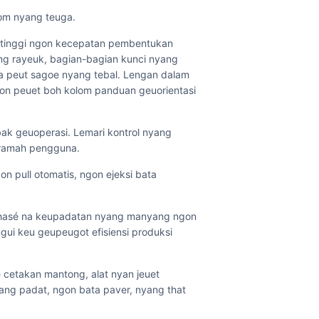
om nyang teuga.
tinggi ngon kecepatan pembentukan
g rayeuk, bagian-bagian kunci nyang
a peut sagoe nyang tebal. Lengan dalam
n peuet boh kolom panduan geuorientasi
k geuoperasi. Lemari kontrol nyang
 ramah pengguna.
n pull otomatis, ngon ejeksi bata
uhasé na keupadatan nyang manyang ngon
ui keu geupeugot efisiensi produksi
cetakan mantong, alat nyan jeuet
g padat, ngon bata paver, nyang that