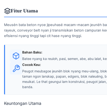
Fitur Utama
Meusén bata beton nyoe jipeuhasé macam-macam jeunèh bata
rayeuk, conveyor belt nyan ji transmisikan beton campuran ke
efisiensi nyang tinggi tapi cit hase nyang tinggi.
Bahan Baku:
Batee nyang ka reuloh, pasi, semen, abe, abu lalat, ker
Cocok Keu:
Peugot meubagoe jeunèh blok nyang meu-ulang, blok 
taman ngon lanskap, papan, edgers, blok naleuëng, b
meuikat. Le that geungui lam konstruksi, peugot jalan,
banda.
Keuntongan Utama