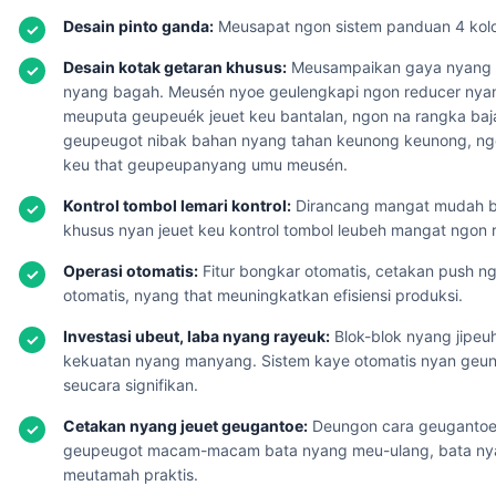
Desain pinto ganda:
Meusapat ngon sistem panduan 4 kol
Desain kotak getaran khusus:
Meusampaikan gaya nyang 
nyang bagah. Meusén nyoe geulengkapi ngon reducer nyan
meuputa geupeuék jeuet keu bantalan, ngon na rangka baj
geupeugot nibak bahan nyang tahan keunong keunong, ngo
keu that geupeupanyang umu meusén.
Kontrol tombol lemari kontrol:
Dirancang mangat mudah ba
khusus nyan jeuet keu kontrol tombol leubeh mangat ngon
Operasi otomatis:
Fitur bongkar otomatis, cetakan push ngo
otomatis, nyang that meuningkatkan efisiensi produksi.
Investasi ubeut, laba nyang rayeuk:
Blok-blok nyang jipe
kekuatan nyang manyang. Sistem kaye otomatis nyan geung
seucara signifikan.
Cetakan nyang jeuet geugantoe:
Deungon cara geugantoe 
geupeugot macam-macam bata nyang meu-ulang, bata nyan
meutamah praktis.