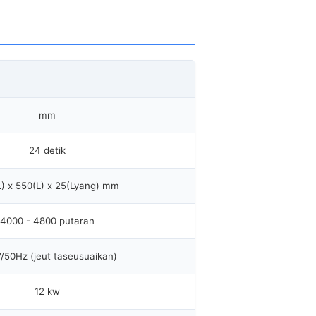
mm
24 detik
) x 550(L) x 25(Lyang) mm
4000 - 4800 putaran
/50Hz (jeut taseusuaikan)
12 kw