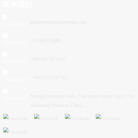
联系我们
admin@shunyamachine.com
+05396730888
+8615053971047
+8619353927111
Shengli Industrial Zone, Tancheng county, Linyi City,
Shandong Province, China.