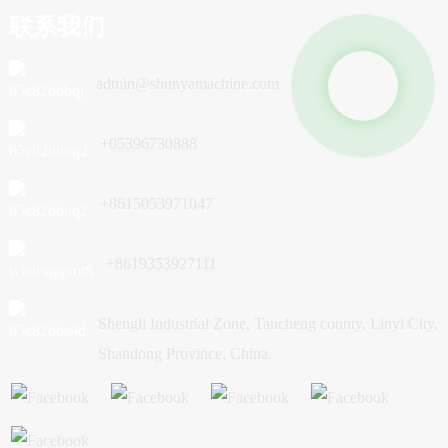
联系我们
admin@shunyamachine.com
+05396730888
+8615053971047
+8619353927111
Shengli Industrial Zone, Tancheng county, Linyi City,
Shandong Province, China.