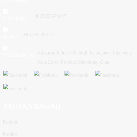
+8615053971047
+8619353927111
Kawasan Industri Shengli, Kabupaten Tancheng,
Kota Linyi, Propinsi Shandong, Cina.
TAUTAN BAGAH
Rumoh
Produk