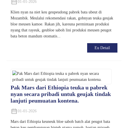
01-01-2026
Klien nyan na niet keu geupeudong pabrek bata ubeut di
Mozambik. Meulalui rekomendasi rakan, gobnyan teuka geujak
bloe meusen kamoe. Rakan jih, kareuna permintaan produksi
nyang that rayeuk, geubloe saboh lini produksi meusen peugot
bata beton mandum otomatis...
Eu Detail
Pak Mars dari Ethiopia teuka u pabrek
nyan secara pribadi untuk geujak tindak
lanjuti peumuatan kontena.
01-01-2026
Mars dari Ethiopia keuneuk bloe saboh batch alat peugot bata
beton keu pembangunan binteh utama rumoh, bagian miyueb