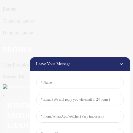
Beurita
Teuntang kamoe
Hubungi kamoe
PRODUK
Leave Your Message
Jalur Produksi Tiang
Meusén Blok
KIREM PERTANYAAN: SIAP
UNTUK MEURUNOE LEUBEH
LANJUT