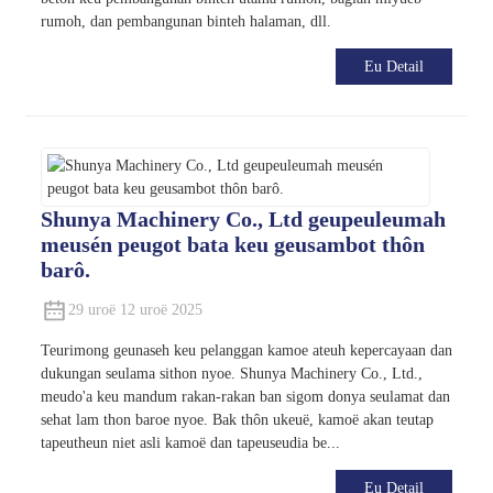
rumoh, dan pembangunan binteh halaman, dll.
Eu Detail
Shunya Machinery Co., Ltd geupeuleumah
meusén peugot bata keu geusambot thôn
barô.
29 uroë 12 uroë 2025
Teurimong geunaseh keu pelanggan kamoe ateuh kepercayaan dan
dukungan seulama sithon nyoe. Shunya Machinery Co., Ltd.,
meudo'a keu mandum rakan-rakan ban sigom donya seulamat dan
sehat lam thon baroe nyoe. Bak thôn ukeuë, kamoë akan teutap
tapeutheun niet asli kamoë dan tapeuseudia be...
Eu Detail