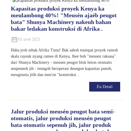
Kapasitas produksi proyek Kenya ka
meulambong 40%! "Meusén ajaéb peugot
bata" Shunya Machinery nakeuh bahan
bakar ledakan konstruksi di Afrika .
01 uroë 2025
Haba jroh nibak Afrika Timu! Bak saboh teumpat proyek rumoh
skala rayeuk nyang ramee di Kenya, lhee boh "meusen raksasa"
dari Shunya Machinery - meusen peugot blok beton otomatis
seupeunoh jih - teungoh beroperasi deungon kapasitas punoh,
meugeunta jiôh dan meu'en "konstruksi...
Eu Detail
Jalur produksi meusén peugot bata semi-
otomatis, jalur produksi meusén peugot
bata otomatis sepenuh jih, jalur produk