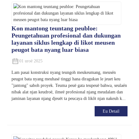
Kon mantong teuntang peubloe:
Peungetahuan profesional dan dukungan
layanan siklus lengkap di likot meusen
peugot bata nyang luar biasa
01 uroë 2025
Lam pasai konstruksi nyang teungoh meukeumang, meusén
peugot bata nyang meuhasé tinggi hana diragukan le jeuet keu
"jantong" saboh proyek. Teuma peuë gata teupeuë bahwa, seulaén
nibak alat njan keudroë, ilmeë profesional njang meudalam dan
jaminan layanan njang djeuët ta peucaya di likôt njan nakeuh k...
Eu Detail