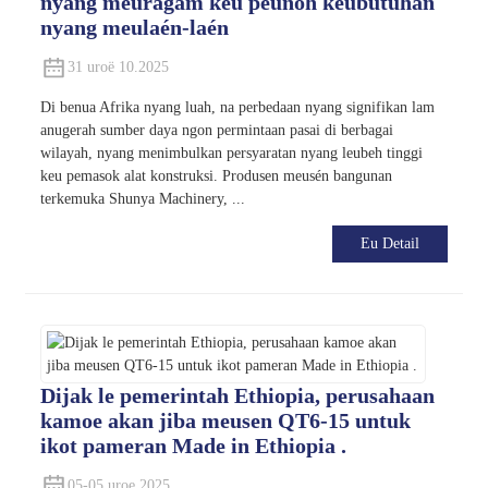
nyang meuragam keu peunoh keubutuhan
nyang meulaén-laén
31 uroë 10.2025
Di benua Afrika nyang luah, na perbedaan nyang signifikan lam
anugerah sumber daya ngon permintaan pasai di berbagai
wilayah, nyang menimbulkan persyaratan nyang leubeh tinggi
keu pemasok alat konstruksi. Produsen meusén bangunan
terkemuka Shunya Machinery, ...
Eu Detail
Dijak le pemerintah Ethiopia, perusahaan
kamoe akan jiba meusen QT6-15 untuk
ikot pameran Made in Ethiopia .
05-05 uroe 2025