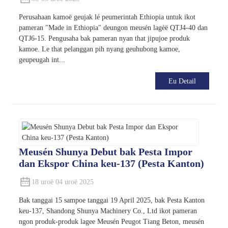
Perusahaan kamoë geujak lé peumerintah Ethiopia untuk ikot
pameran "Made in Ethiopia" deungon meusén lagèë QTJ4-40 dan
QTJ6-15. Pengusaha bak pameran nyan that jipujoe produk
kamoe. Le that pelanggan pih nyang geuhubong kamoe,
geupeugah int...
Eu Detail
Meusén Shunya Debut bak Pesta Impor
dan Ekspor China keu-137 (Pesta Kanton)
18 uroë 04 uroë 2025
Bak tanggai 15 sampoe tanggai 19 April 2025, bak Pesta Kanton
keu-137, Shandong Shunya Machinery Co., Ltd ikot pameran
ngon produk-produk lagee Meusén Peugot Tiang Beton, meusén