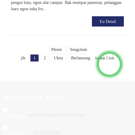
peugot bata, ngon alat campur. Bak teumpat pameran, pelanggan
baro ngon tuha fro...
Eu Detail
Phoen
Seugolom
jih
1
2
Ukeu
Berlansong
Jumlah 2 boh
HUBUNGI KAMOE
admin@shunyamachine.com
+05396730888