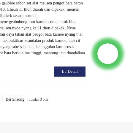
 geubloe saboh set alat meusen peugot bata beton
013. Lheuh 11 thon diasah dan dipakek, meusen
dipakek secara normal.
a nyoe geuhubong lom kamoe cuma untuk bloe
meusen nyoe nyang ka 11 thon dipakek. Nyoe
dan daya tahan alat peugot bata kamoe nyang that
 meubuktikan keandalan produk kamoe, tapi cit
nyang sabe-sabe keu keunggulan lam proses
t bata berkualitas tinggi, mantong jeut diandalkan
Eu Detail
Berlansong
Jumlah 3 boh