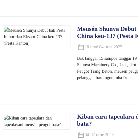
Meusén Shunya Debut 
China keu-137 (Pesta 
18 uroë 04 uroë 2025
Bak tanggai 15 sampoe tanggai 19
Shunya Machinery Co., Ltd., ikot
Peugot Tiang Beton, meusen peugo
pelanggan baro ngon tuha fro...
Kiban cara tapeulara 
bata?
04-07 uroe 2025