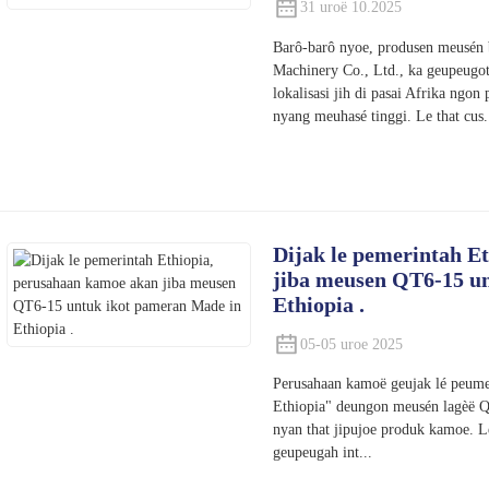
31 uroë 10.2025
Barô-barô nyoe, produsen meusén
Machinery Co., Ltd., ka geupeugot
lokalisasi jih di pasai Afrika ngon
nyang meuhasé tinggi. Le that cus.
Dijak le pemerintah E
jiba meusen QT6-15 u
Ethiopia .
05-05 uroe 2025
Perusahaan kamoë geujak lé peume
Ethiopia" deungon meusén lagèë 
nyan that jipujoe produk kamoe. 
geupeugah int...