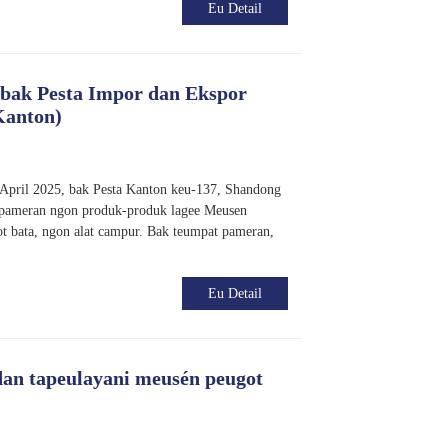
Eu Detail
bak Pesta Impor dan Ekspor
Kanton)
 April 2025, bak Pesta Kanton keu-137, Shandong
 pameran ngon produk-produk lagee Meusen
t bata, ngon alat campur. Bak teumpat pameran,
Eu Detail
dan tapeulayani meusén peugot