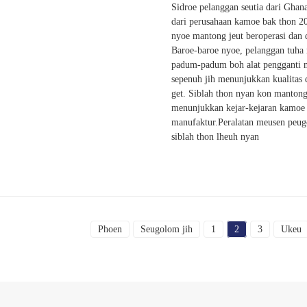
Sidroe pelanggan seutia dari Ghana
dari perusahaan kamoe bak thon 2
nyoe mantong jeut beroperasi dan 
Baroe-baroe nyoe, pelanggan tuh
padum-padum boh alat pengganti 
sepenuh jih menunjukkan kualitas 
get. Siblah thon nyan kon mantong
menunjukkan kejar-kejaran kamoe 
manufaktur.Peralatan meusen peugo
siblah thon lheuh nyan
Phoen
Seugolom jih
1
2
3
Ukeu