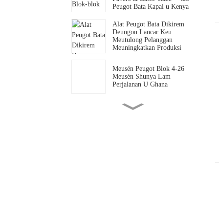
Peugot Bata Kapai u Kenya
Alat Peugot Bata Dikirem
Deungon Lancar Keu
Meutulong Pelanggan
Meuningkatkan Produksi
Meusén Peugot Blok 4-26
Meusén Shunya Lam
Perjalanan U Ghana
Sidroe pelanggan Mozambik
teuka keu geubloe meusen
nyan lheuh geupeuturi le
sidroe ureung nyang ka
geubloe alat nyan seugolom
jih.
Pak Mars dari Ethiopia teuka
u pabrek nyan secara pribadi
untuk geujak tindak lanjuti
peumuatan kontena.
Shunya Machinery Co., Ltd
geupeuleumah meusén
peugot bata keu geusambot
thôn barô.