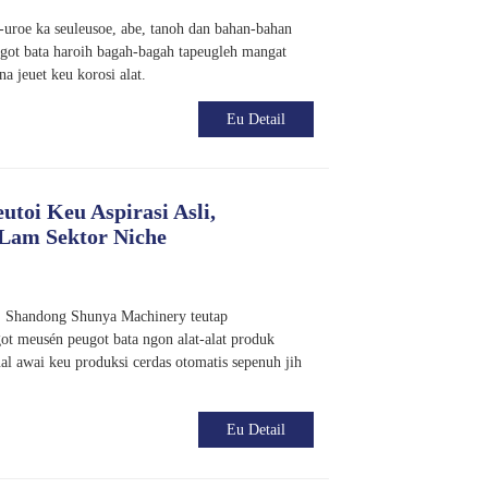
e-uroe ka seuleusoe, abe, tanoh dan bahan-bahan
ot bata haroih bagah-bagah tapeugleh mangat
 jeuet keu korosi alat.
Eu Detail
toi Keu Aspirasi Asli,
Lam Sektor Niche
, Shandong Shunya Machinery teutap
 meusén peugot bata ngon alat-alat produk
l awai keu produksi cerdas otomatis sepenuh jih
Eu Detail