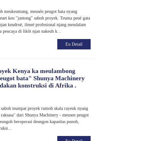
goh meukeumang, meusén peugot bata nyang
jeuet keu "jantong" saboh proyek. Teuma peuë gata
 njan keudroë, ilmeë profesional njang meudalam
a peucaya di likôt njan nakeuh k...
Eu Detail
royek Kenya ka meulambong
eugot bata" Shunya Machinery
akan konstruksi di Afrika .
 saboh teumpat proyek rumoh skala rayeuk nyang
 raksasa" dari Shunya Machinery - meusen peugot
 teungoh beroperasi deungon kapasitas punoh,
uksi...