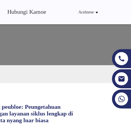
Hubungi Kamoe
Acehnese
+86 19353927111
 peubloe: Peungetahuan
an layanan siklus lengkap di
ta nyang luar biasa