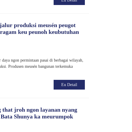
Eu Detail
 jalur produksi meusén peugot
euragam keu peunoh keubutuhan
 daya ngon permintaan pasai di berbagai wilayah,
ruksi. Produsen meusén bangunan terkemuka
Eu Detail
 that jroh ngon layanan nyang
si Bata Shunya ka meurumpok