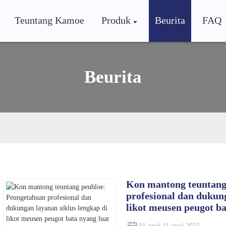
Teuntang Kamoe
Produk
Beurita
FAQ
Beurita
Kon mantong teuntang
profesional dan dukung
likot meusen peugot ba
01 uroë 11 uroë 2025