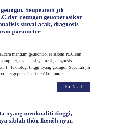
 geungui. Seupeunoh jih
PLC,dan deungon geuoperasikan
alisis sinyal acak, diagnosis
uran parameter
Seucara mandum geukontrol le sistem PLC,dan
omputer, analisis sinyal acak, diagnosis
er. 1, Teknologi tinggi nyang geungui. Sepenuh jih
on mengoperasikan interf komputer...
Eu Detail
a nyang meukualiti tinggi,
ya siblah thôn lheuëh nyan