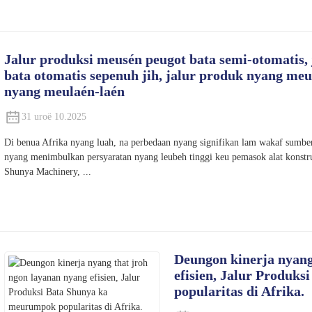
Jalur produksi meusén peugot bata semi-otomatis,
bata otomatis sepenuh jih, jalur produk nyang m
nyang meulaén-laén
31 uroë 10.2025
Di benua Afrika nyang luah, na perbedaan nyang signifikan lam wakaf sumber
nyang menimbulkan persyaratan nyang leubeh tinggi keu pemasok alat konst
Shunya Machinery, ...
Deungon kinerja nyang
efisien, Jalur Produk
popularitas di Afrika.