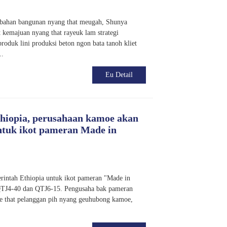
 bahan bangunan nyang that meugah, Shunya
 kemajuan nyang that rayeuk lam strategi
 produk lini produksi beton ngon bata tanoh kliet
..
Eu Detail
thiopia, perusahaan kamoe akan
ntuk ikot pameran Made in
rintah Ethiopia untuk ikot pameran "Made in
QTJ4-40 dan QTJ6-15. Pengusaha bak pameran
Le that pelanggan pih nyang geuhubong kamoe,