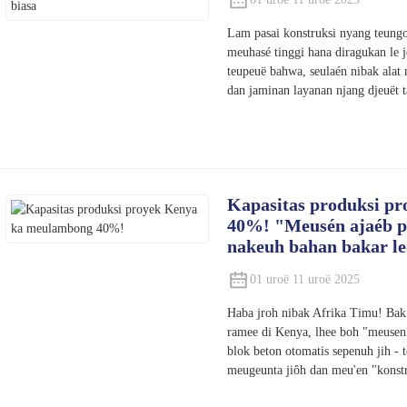
Lam pasai konstruksi nyang teun
meuhasé tinggi hana diragukan le 
teupeuë bahwa, seulaén nibak alat
dan jaminan layanan njang djeuët t
Kapasitas produksi p
40%! "Meusén ajaéb p
nakeuh bahan bakar led
01 uroë 11 uroë 2025
Haba jroh nibak Afrika Timu! Bak
ramee di Kenya, lhee boh "meusen
blok beton otomatis sepenuh jih -
meugeunta jiôh dan meu'en "konstr