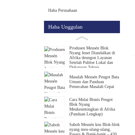
Haba Perusahaan
Haba Unggulan
Produsen Meusén Blok
Nyang Jeuet Diandalkan di
Afrika deungon Layanan
Setelah Publoe Lokal dan
Dukungan Teknis
Masalah Meusén Peugot Bata
Umum dan Panduan
Pemecahan Masalah Cepat
Cara Mulai Bisnis Peugot
Blok Nyang
Meukeuntongkan di Afrika
(Panduan Lengkap)
Saboh Meusén keu Blok-blok
nyang meu-ulang-ulang,
Pavers & Batéë-batéë – 420