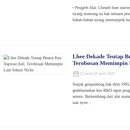
• Peugleh Alat: Lheueh buet siuro
nyang mantong na bak meusen peug
bahan-bahan nyang meutumpok hana
Lhee Dekade Teutap Beu
Terobosan Memimpin 
22 uroë 02 uroë 2025
Seujak geupeudong bak thôn 1995
geukhususkan keu R&D ngon peugot
semen. Berkembang dari alat manua
saat nyoe...