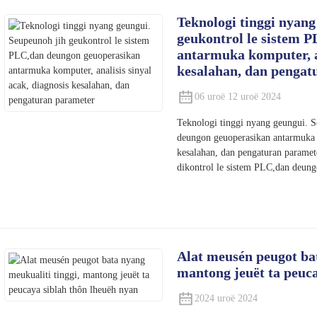
Teknologi tinggi nyang
geukontrol le sistem 
antarmuka komputer, an
kesalahan, dan pengat
06 uroë 12 uroë 2024
Teknologi tinggi nyang geungui. 
deungon geuoperasikan antarmuka k
kesalahan, dan pengaturan paramet
dikontrol le sistem PLC,dan deung
Alat meusén peugot bat
mantong jeuët ta peuca
2024 uroë 2024