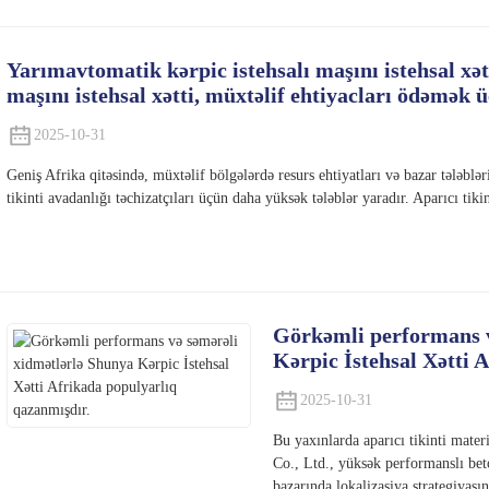
Yarımavtomatik kərpic istehsalı maşını istehsal xət
maşını istehsal xətti, müxtəlif ehtiyacları ödəmək 
2025-10-31
Geniş Afrika qitəsində, müxtəlif bölgələrdə resurs ehtiyatları və bazar tələbl
tikinti avadanlığı təchizatçıları üçün daha yüksək tələblər yaradır. Aparıcı tiki
Görkəmli performans v
Kərpic İstehsal Xətti 
2025-10-31
Bu yaxınlarda aparıcı tikinti mater
Co., Ltd., yüksək performanslı beto
bazarında lokalizasiya strategiyasın