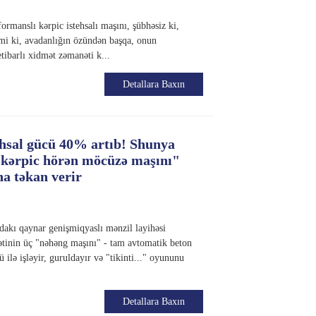
ormanslı kərpic istehsalı maşını, şübhəsiz ki,
izmi ki, avadanlığın özündən başqa, onun
etibarlı xidmət zəmanəti k...
Detallara Baxın
ehsal gücü 40% artıb! Shunya
"kərpic hörən möcüzə maşını"
a təkan verir
dakı qaynar genişmiqyaslı mənzil layihəsi
ətinin üç "nəhəng maşını" - tam avtomatik beton
 ilə işləyir, guruldayır və "tikinti..." oyununu
Detallara Baxın