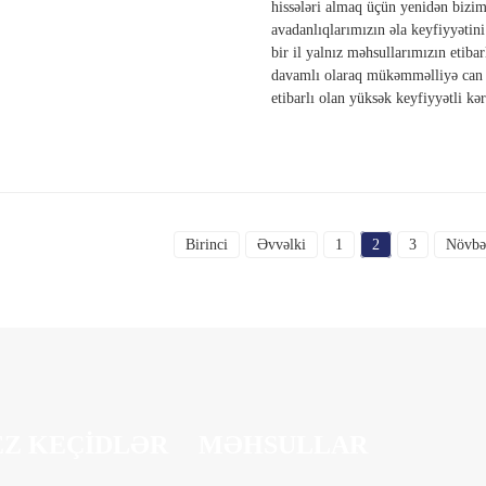
hissələri almaq üçün yenidən biziml
avadanlıqlarımızın əla keyfiyyətini
bir il yalnız məhsullarımızın etibar
davamlı olaraq mükəmməlliyə can at
etibarlı olan yüksək keyfiyyətli kər
Birinci
Əvvəlki
1
2
3
Növbə
EZ KEÇIDLƏR
MƏHSULLAR