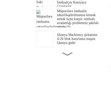
İstehsalçısı Keniyaya
Göndərilir
Müştərilərə istehsalın
təkmilləşdirilməsinə kömək
etmək üçün kərpic istehsalı
avadanlığı problemsiz şəkildə
göndərilir
Shunya Machinery şirkətinin
4-26 blok hazırlama maşını
Qanaya gedir
Mozambikli bir müştəri,
əvvəllər avadanlıq almış biri
tərəfindən təqdim edildikdən
sonra maşını almağa gəldi.
Efiopiyadan olan xanım Mars
konteynerlərin yüklənməsini
izləmək üçün şəxsən fabrikə
gəldi.
Shunya Machinery Co., Ltd.
yeni ili qarşılamaq üçün
kərpic istehsalı maşınını
təqdim edir.