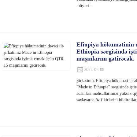
müştəri...
Efiopiya hökumətinin d
Ethiopia sərgisində iş
maşınlarını gətirəcək.
2025-05-08
Şirkətimiz Efiopiya hökuməti tər
"Made in Ethiopia" sərgisində iştir
adamları məhsullarımızı yüksək qiy
saxlayaraq öz fikirlərini bildirdilər.