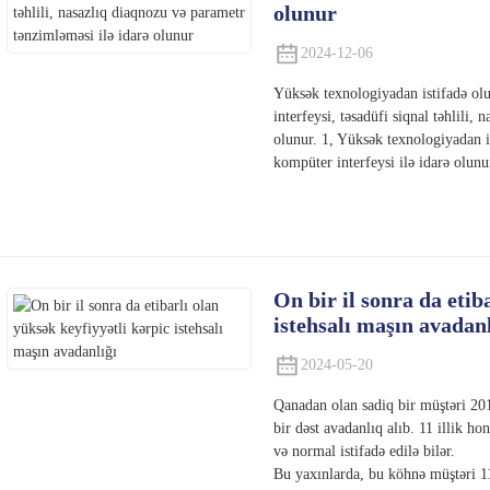
olunur
2024-12-06
Yüksək texnologiyadan istifadə o
interfeysi, təsadüfi siqnal təhlili,
olunur. 1, Yüksək texnologiyadan 
kompüter interfeysi ilə idarə olunur
On bir il sonra da etib
istehsalı maşın avadanl
2024-05-20
Qanadan olan sadiq bir müştəri 201
bir dəst avadanlıq alıb. 11 illik h
və normal istifadə edilə bilər.
Bu yaxınlarda, bu köhnə müştəri 11