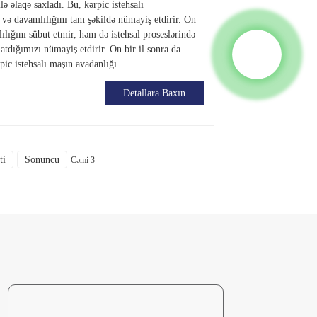
ə əlaqə saxladı. Bu, kərpic istehsalı
 və davamlılığını tam şəkildə nümayiş etdirir. On
lılığını sübut etmir, həm də istehsal proseslərində
dığımızı nümayiş etdirir. On bir il sonra da
pic istehsalı maşın avadanlığı
Detallara Baxın
ti
Sonuncu
Cəmi 3