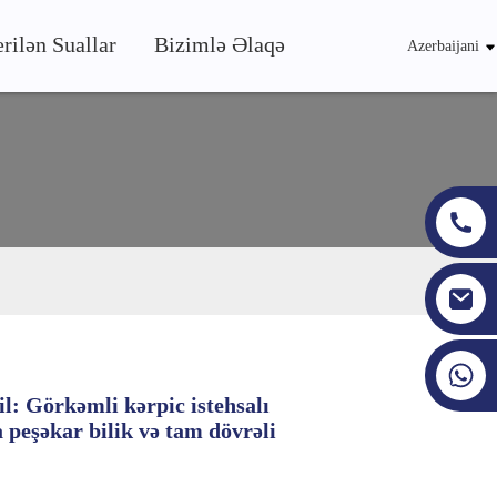
rilən Suallar
Bizimlə Əlaqə
Azerbaijani
+86 19353927111
yil: Görkəmli kərpic istehsalı
 peşəkar bilik və tam dövrəli