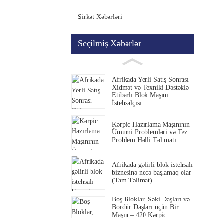
Şirkət Xəbərləri
Seçilmiş Xəbərlər
Afrikada Yerli Satış Sonrası
Xidmət və Texniki Dəstəklə
Etibarlı Blok Maşını
İstehsalçısı
Kərpic Hazırlama Maşınının
Ümumi Problemləri və Tez
Problem Həlli Təlimatı
Afrikada gəlirli blok istehsalı
biznesinə necə başlamaq olar
(Tam Təlimat)
Boş Bloklar, Səki Daşları və
Bordür Daşları üçün Bir
Maşın – 420 Kərpic