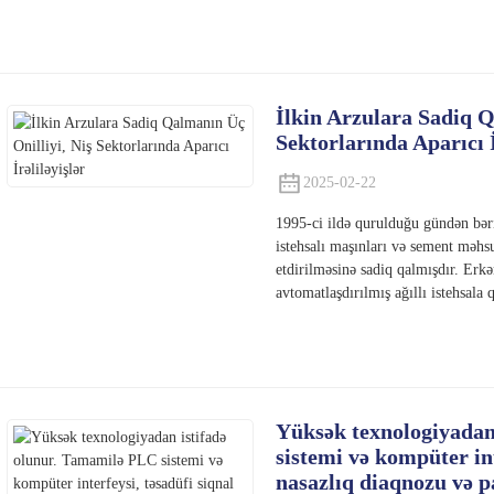
İlkin Arzulara Sadiq Q
Sektorlarında Aparıcı İ
2025-02-22
1995-ci ildə qurulduğu gündən bər
istehsalı maşınları və sement məhsu
etdirilməsinə sadiq qalmışdır. Erk
avtomatlaşdırılmış ağıllı istehsala q
Yüksək texnologiyadan
sistemi və kompüter inte
nasazlıq diaqnozu və p