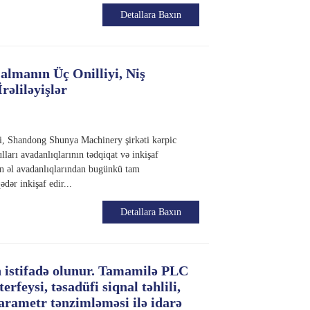
Detallara Baxın
almanın Üç Onilliyi, Niş
rəliləyişlər
i, Shandong Shunya Machinery şirkəti kərpic
lları avadanlıqlarının tədqiqat və inkişaf
ən əl avadanlıqlarından bugünkü tam
ədər inkişaf edir...
Detallara Baxın
 istifadə olunur. Tamamilə PLC
rfeysi, təsadüfi siqnal təhlili,
arametr tənzimləməsi ilə idarə