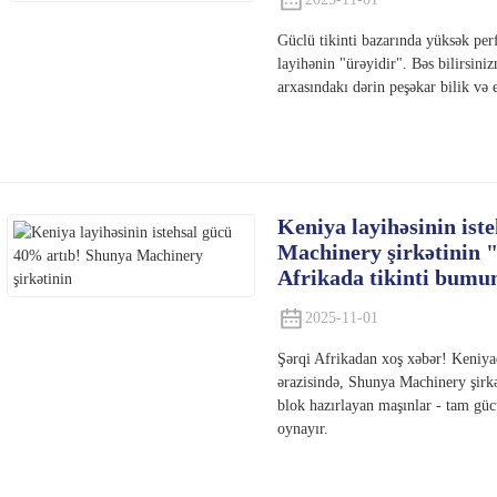
Güclü tikinti bazarında yüksək perf
layihənin "ürəyidir". Bəs bilirsin
arxasındakı dərin peşəkar bilik və 
Keniya layihəsinin ist
Machinery şirkətinin 
Afrikada tikinti bumun
2025-11-01
Şərqi Afrikadan xoş xəbər! Keniya
ərazisində, Shunya Machinery şirk
blok hazırlayan maşınlar - tam gücü
oynayır.