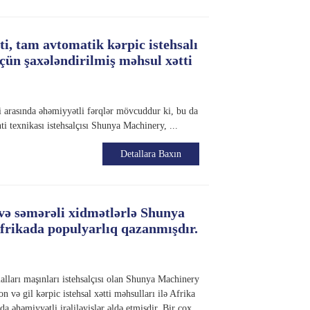
ti, tam avtomatik kərpic istehsalı
üçün şaxələndirilmiş məhsul xətti
əri arasında əhəmiyyətli fərqlər mövcuddur ki, bu da
nti texnikası istehsalçısı Shunya Machinery, ...
Detallara Baxın
ə səmərəli xidmətlərlə Shunya
Afrikada populyarlıq qazanmışdır.
ialları maşınları istehsalçısı olan Shunya Machinery
n və gil kərpic istehsal xətti məhsulları ilə Afrika
da əhəmiyyətli irəliləyişlər əldə etmişdir. Bir çox