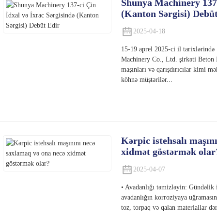
Shunya Machinery 137-c
(Kanton Sərgisi) Debü
2025-04-18
15-19 aprel 2025-ci il tarixlərin
Machinery Co., Ltd. şirkəti Beton
maşınları və qarışdırıcılar kimi məh
köhnə müştərilər...
Kərpic istehsalı maşın
xidmət göstərmək olar
2025-04-07
• Avadanlığı təmizləyin: Gündəlik i
avadanlığın korroziyaya uğramasın
toz, torpaq və qalan materiallar də