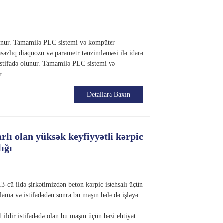
lunur. Tamamilə PLC sistemi və kompüter
 nasazlıq diaqnozu və parametr tənzimləməsi ilə idarə
istifadə olunur. Tamamilə PLC sistemi və
...
Detallara Baxın
arlı olan yüksək keyfiyyətli kərpic
ığı
3-cü ildə şirkətimizdən beton kərpic istehsalı üçün
onlama və istifadədən sonra bu maşın hələ də işləyə
 ildir istifadədə olan bu maşın üçün bəzi ehtiyat