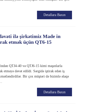
Detallara Baxın
əvəti ilə şirkətimiz Made in
tirak etmək üçün QT6-15
əfindən QTJ4-40 və QTJ6-15 kimi maşınlarla
ak etməyə dəvət edildi. Sərgidə iştirak edən iş
mətləndirdilər. Bir çox müştəri də bizimlə əlaqə
..
Detallara Baxın