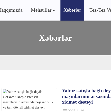
Haqqımızda
Məhsullar
Xəbərlər
Tez-Tez Ve
Xəbərlər
Yalnız satışla bağlı de
maşınlarının arxasında
xidmət dəstəyi
2025-11-01