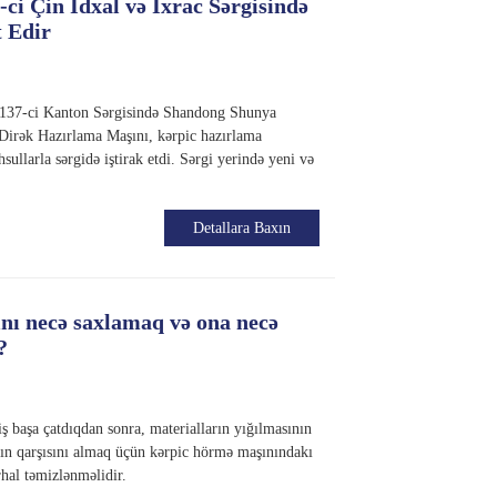
i Çin İdxal və İxrac Sərgisində
t Edir
də 137-ci Kanton Sərgisində Shandong Shunya
 Dirək Hazırlama Maşını, kərpic hazırlama
sullarla sərgidə iştirak etdi. Sərgi yerində yeni və
Detallara Baxın
ını necə saxlamaq və ona necə
?
ş başa çatdıqdan sonra, materialların yığılmasının
ın qarşısını almaq üçün kərpic hörmə maşınındakı
rhal təmizlənməlidir.