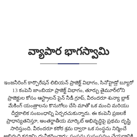
వ్యాపార భాగస్వామి
ఇంజనీరింగ్ కార్పొరేషన్ లిబియన్ ప్రాజెక్ట్ విభాగం, సినోహైడ్రో బ్యూరో
13 కంపెనీ జాంబియా ప్రాజెక్ట్ విభాగం, తూర్పు తైమూర్‌లోని
ప్రాజెక్టుల కోసం ఆస్ట్రాలన్ పైన్ నీడీ గ్రూప్, వీరందరూ శున్యా బ్లాక్
మేకింగ్ యంత్రాలను కొనుగోలు చేసి మాతో ఒక మంచి మరియు
దీర్ఘకాలిక సంబంధాన్ని ఏర్పరచుకున్నారు. ఈ కంపెనీ ప్రజలకే
ప్రాధాన్యతనిస్తూ, అంతర్జాతీయ మార్కెట్ అభివృద్ధిపై ప్రథమ దృష్టి
సారిస్తుంది. వీరందరూ కఠోర శ్రమ ద్వారా ఒక సంస్థను నిర్మించే
అభివృద్ధి క్రమాన్ని ధృవీకరించారు; సంస్థను సుసంపన్నం చేయడానికి