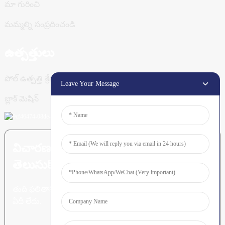
మా గురించి
మమ్మల్ని సంప్రదించండి
ఉత్పత్తులు
పోల్ ఉత్పత్తి శ్రేణి
Leave Your Message
బ్లాక్ మెషిన్
విచారణ పంపండి: మరింత
తెలుసుకోవడానికి సిద్ధంగా ఉన్నారా?
తుది ఫలితాన్ని చూడటం కంటే గొప్పది
ఏదీ లేదు.