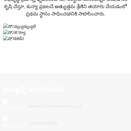
కృషి చేస్తూ, శున్యా ప్రజలచే అత్యుత్తమ శ్రేణిని తయారు చేయడంలో
ప్రథమ స్థానం సాధించడానికి సాహసించారు.
మమ్మల్ని సంప్రదించండి
admin@shunyamachine.com
+05396730888