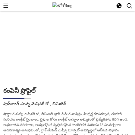
షాన్‌డాంగ్ శూన్య మెషినరీ కో., లిమిటెడ్.
అధిక నాణ్యత మరియు అధిక సామర్థ్యం అనే భావనతో, శూన్య తన
వినియోగదారులకు గరిష్ట ప్రయోజనాన్ని అందించాలనే ఆదర్శాన్ని పాటిస్తుంది.
కంపెనీ ప్రొఫైల్
షాన్‌డాంగ్ శూన్య మెషినరీ కో., లిమిటెడ్.
షాన్డాంగ్ శున్య మెషినరీ కో., లిమిటెడ్ బ్లాక్ మేకింగ్ మెషీన్లు, మిక్సర్ల రూపకల్పన, తయారీ
మరియు కాంక్రీట్ స్తంభాలు, పైపుల కోసం కాంక్రీట్ అచ్చుల అమ్మకంలో ప్రత్యేకతను కలిగి ఉంది.
అధునాతన పరికరాలు, అద్భుతమైన వృత్తిపరమైన సాంకేతికత మరియు 18 సంవత్సరాల
ఆచరణాత్మక అనుభవంతో, బ్లాక్ మేకింగ్ మెషీన్ల మార్కెట్ అభివృద్ధిలో ఆర్&డి విభాగం