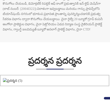
కొనుగోలు చేయబడి, డెమోక్రటిక్ రిపబ్లిక్ ఆఫ్ కాంగో ప్రభుత్వానికి ఇన్-లైఫ్ మెషిన్‌గా
(లాట్ నంబర్: [2004I322]) విరాళంగా ఇవ్వబడ్డాయి మరియు గాన్సు ప్రావిన్స్‌లోని
టియాన్‌షుయ్ నగరంలో భూకంప ప్రభావిత ప్రాంతాన్ని పునర్నిర్మించడానికి ప్రభుత్వ
సేకరణ విభాగం ద్వారా కొనుగోలు చేయబడ్డాయి. చైనా రైల్వే 20 బ్యూరో గ్రూప్ కంపెనీ
అంగోలా ప్రాజెక్టుల విభాగం, చైనా పెట్రోలియం ఏడవ నిర్మాణ సంస్థ నైజీరియన్ ప్రాజెక్ట్
విభాగం, గ్వాంగ్జీ జలవిద్యుత్ బ్యూరో అనలాగ్ ప్రాజెక్ట్ విభాగం, చైనా CTD!
ప్రదర్శన ప్రదర్శన