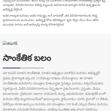
ఎల్లప్పుడూ ముందంజలో ఉంది. శున్య దేశ విదేశాలలోని అధునాతన సాంకేతికతపై ప్రత్యేక శ్రద్ధ
చూపుతూ, వినియోగదారుల విభిన్న పెట్టుబడి అవసరాలకు అనువైన వివిధ ఉత్పత్తులను
అభివృద్ధి చేస్తోంది.
అధిక నాణ్యత మరియు అధిక సామర్థ్యం అనే భావనతో, తన వినియోగదారులకు గరిష్ట
ప్రయోజనాలను అందించడం, అభివృద్ధి కోసం కలిసికట్టుగా కృషి చేస్తూ చేయి చేయి కలిపి
ముందుకు సాగడం అనే ఆదర్శాన్ని శూన్య కొనసాగిస్తోంది.
సాంకేతిక బలం
మా కంపెనీ నూతన సాంకేతికత, నూతన ఉత్పత్తుల పరిశోధన మరియు అభివృద్ధికి
ప్రథమ ప్రాధాన్యత ఇస్తుంది. 50 పేటెంట్లు దాఖలు చేయబడ్డాయి. ఈ నూతన
సాంకేతికతల వినియోగం యంత్రాల హేతుబద్ధత, స్థిరత్వం మరియు విశ్వసనీయతను
నిర్ధారిస్తుంది, వీటిని వినియోగదారులు విస్తృతంగా ప్రశంసించారు. ప్రస్తుతం, మేము
టాంజానియా, నైజీరియా, అలారా, కామెరూన్, కెన్యా, ఇథియోపియా, డెమోక్రటిక్ కాంగో
మరియు కోస్తా డ్యుయోయిర్‌లలో ఉపసంస్థలను స్థాపించాము. మాకు చైనాలో 19 దేశీయ
ఏజెన్సీలు కూడా ఉన్నాయి మరియు మా యంత్రాలు 100 కంటే ఎక్కువ దేశాలు మరియు
ప్రాంతాలకు ఎగుమతి చేయబడ్డాయి. వాణిజ్య మంత్రిత్వ శాఖ ద్వారా పరికరాలు