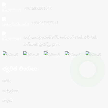
+8615053971047
+8619353927111
షెంగ్లీ ఇండస్ట్రియల్ జోన్, టాన్‌చెంగ్ కౌంటీ, లినీ సిటీ,
షాన్‌డాంగ్ ప్రావిన్స్, చైనా.
త్వరిత లింకులు
హోమ్
ఉత్పత్తులు
వార్తలు