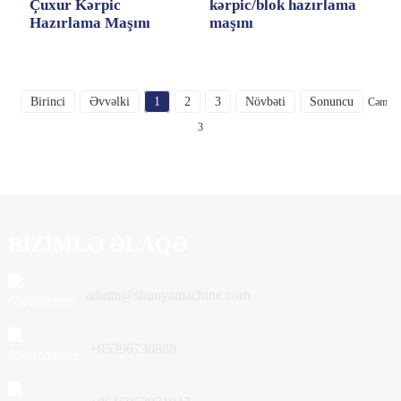
Çuxur Kərpic
kərpic/blok hazırlama
Hazırlama Maşını
maşını
Birinci
Əvvəlki
1
2
3
Növbəti
Sonuncu
Cəmi
3
BIZIMLƏ ƏLAQƏ
admin@shunyamachine.com
+05396730888