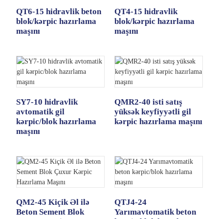
QT6-15 hidravlik beton
QT4-15 hidravlik
blok/kərpic hazırlama
blok/kərpic hazırlama
maşını
maşını
SY7-10 hidravlik
QMR2-40 isti satış
avtomatik gil
yüksək keyfiyyətli gil
kərpic/blok hazırlama
kərpic hazırlama maşını
maşını
QM2-45 Kiçik Əl ilə
QTJ4-24
Beton Sement Blok
Yarımavtomatik beton