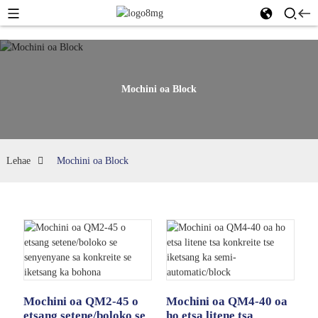
Mochini oa Block
Lehae
Mochini oa Block
Mochini oa QM2-45 o
Mochini oa QM4-40 oa
etsang setene/boloko se
ho etsa litene tsa