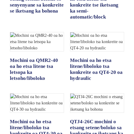
senyenyane sa konkreite
konkreite tse iketsang
se iketsang ka bohona
ka semi-
automatic/block
Mochini oa QMR2-40
Mochini oa ho etsa
oa ho etsa litene tsa
litene/liboloko tsa
letsopa ka
konkreite oa QT4-20 oa
letsoho/liboloko
hydraulic
Mochini oa ho etsa
QTJ4-26C mochini o
litene/liboloko tsa
etsang setene/boloko sa
konkreite oa QT4-30 oa
konkreite se iketsang ka