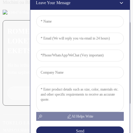
Mochini oa Block
Leave Your Message
ROMELA DIPOTSO: O SE O
LOKETSE HO ITHUTA HO
EKETSEHILENG
Ha ho letho le betere ho feta ho
bona sephetho sa ho qetela.
Tobetsa Bakeng sa Dipotso
AI Helps Write
TOKELO EA MONGOLI © SHUNYA CO., LTD
-
-
RESOURCE
'MAPA OA SEBAKA
Send