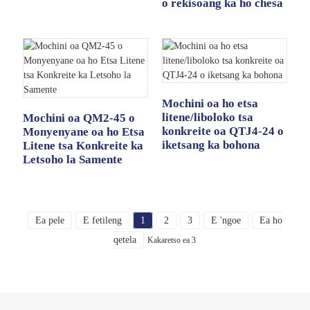
o rekisoang ka ho chesa
Mochini oa ho etsa
litene/liboloko tsa
Mochini oa QM2-45 o
konkreite oa QTJ4-24 o
Monyenyane oa ho Etsa
iketsang ka bohona
Litene tsa Konkreite ka
Letsoho la Samente
Ea pele
E fetileng
1
2
3
E 'ngoe
Ea ho
qetela
Kakaretso ea 3