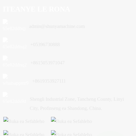
ITEANYE LE RONA
admin@shunyamachine.com
+05396730888
+8615053971047
+8619353927111
Shengli Industrial Zone, Tancheng County, Linyi
City, Profinseng ea Shandong, China.