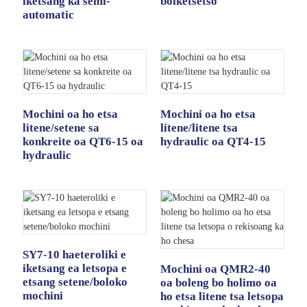
iketsang ka semi-
boiketsetso
automatic
Mochini oa ho etsa
Mochini oa ho etsa
litene/setene sa
litene/litene tsa
konkreite oa QT6-15 oa
hydraulic oa QT4-15
hydraulic
SY7-10 haeteroliki e
iketsang ea letsopa e
Mochini oa QMR2-40
etsang setene/boloko
oa boleng bo holimo oa
mochini
ho etsa litene tsa letsopa