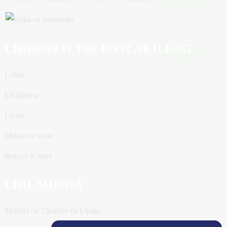
LIHOKELO TSE POTLAKILENG
Lehae
Lihlahisoa
Litaba
Mabapi le rona
Iteanye le rona
LIHLAHISOA
Mohala oa Tlhahiso ea Lipalo