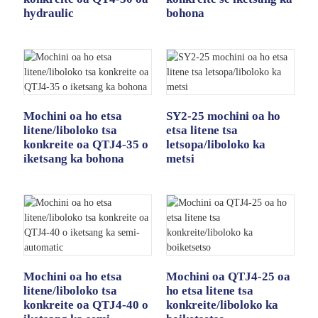
hydraulic
bohona
Mochini oa ho etsa
SY2-25 mochini oa ho
litene/liboloko tsa
etsa litene tsa
konkreite oa QTJ4-35 o
letsopa/liboloko ka
iketsang ka bohona
metsi
Mochini oa ho etsa
Mochini oa QTJ4-25 oa
litene/liboloko tsa
ho etsa litene tsa
konkreite oa QTJ4-40 o
konkreite/liboloko ka