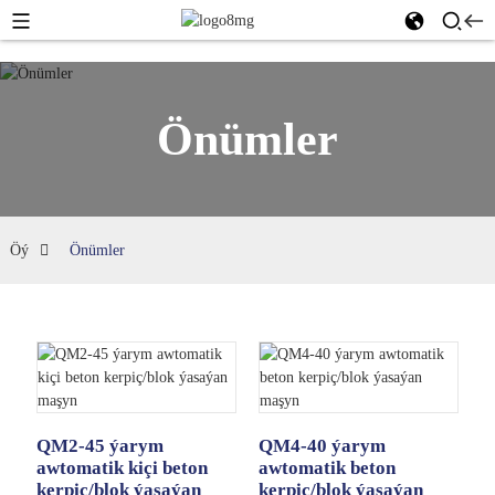
Önümler
Öý
Önümler
QM2-45 ýarym
QM4-40 ýarym
awtomatik kiçi beton
awtomatik beton
kerpiç/blok ýasaýan
kerpiç/blok ýasaýan