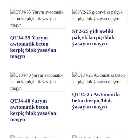
SY2-25 gidrawliki
palçyk kerpiç/blok
QTJ4-35 Ýarym
ýasaýan maşyn
awtomatik beton
kerpiç/blok ýasaýan
maşyn
QTJ4-25 Awtomatiki
beton kerpiç/blok
QTJ4-40 ýarym
ýasaýan maşyn
awtomatik beton
kerpiç/blok ýasaýan
maşyn