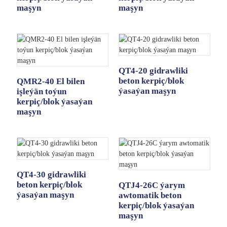
maşyn
maşyn
QT4-20 gidrawliki
beton kerpiç/blok
QMR2-40 El bilen
ýasaýan maşyn
işleýän toýun
kerpiç/blok ýasaýan
maşyn
QT4-30 gidrawliki
beton kerpiç/blok
QTJ4-26C ýarym
ýasaýan maşyn
awtomatik beton
kerpiç/blok ýasaýan
maşyn