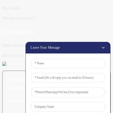
Biz barada
Biz bilen habarlaşyň
ÖNÜMLER
Sütün önümçilik liniýasy
Leave Your Message
Blok maşyny
SORAG IBERIŇ: HAS KÖP
ÖWRENMÄGE TAÝYN
Soňky netijäni görmekden gowy zat
ýok.