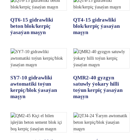
QT6-15 gidrawliki
QT4-15 gidrawliki
beton blok/kerpiç
blok/kerpiç ýasaýan
ýasaýan maşyn
maşyn
SY7-10 gidrawliki
QMR2-40 gyzgyn
awtomatiki toýun
satuwly ýokary hilli
kerpiç/blok ýasaýan
toýun kerpiç ýasaýan
maşyn
maşyn