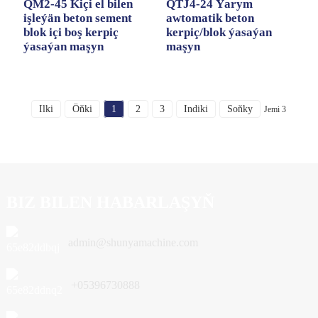
QM2-45 Kiçi el bilen
QTJ4-24 Ýarym
işleýän beton sement
awtomatik beton
blok içi boş kerpiç
kerpiç/blok ýasaýan
ýasaýan maşyn
maşyn
Ilki
Öňki
1
2
3
Indiki
Soňky
Jemi 3
BIZ BILEN HABARLAŞYŇ
admin@shunyamachine.com
+05396730888