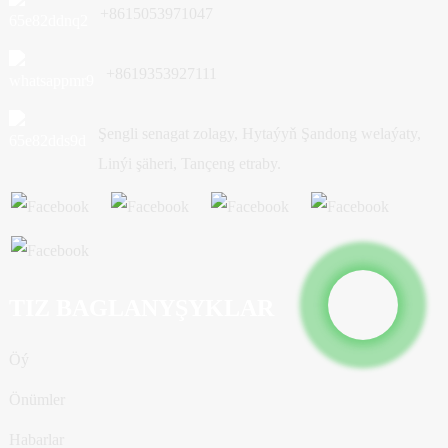
+8615053971047
+8619353927111
Şengli senagat zolagy, Hytaýyň Şandong welaýaty,
Linýi şäheri, Tançeng etraby.
TIZ BAGLANYŞYKLAR
Öý
Önümler
Habarlar