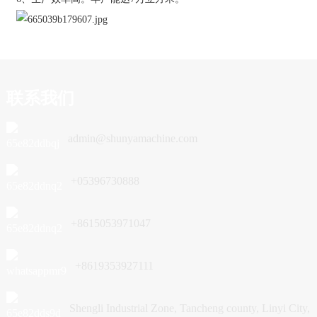
联系我们
admin@shunyamachine.com
+05396730888
+8615053971047
+8619353927111
Shengli Industrial Zone, Tancheng county, Linyi City,