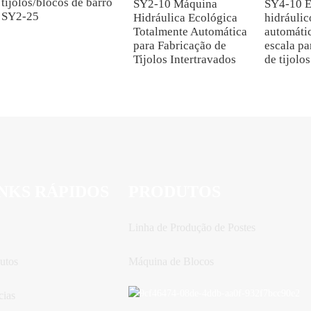
tijolos/blocos de barro
SY2-10 Máquina
SY4-10 
SY2-25
Hidráulica Ecológica
hidráulic
Totalmente Automática
automáti
para Fabricação de
escala pa
Tijolos Intertravados
de tijolo
NKS RÁPIDOS
PRODUTOS
Linha de Produção de Postes
utos
Máquina de Blocos
cias