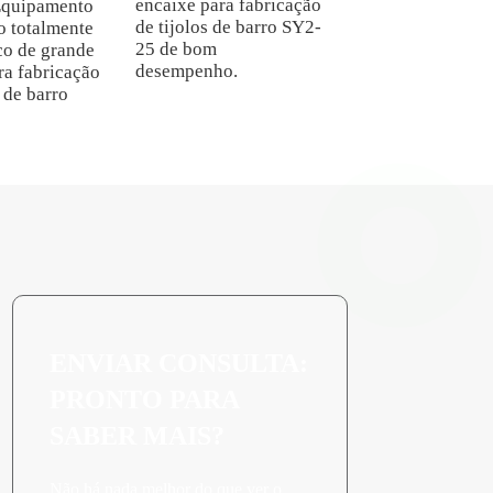
encaixe para fabricação
Equipamento
de tijolos de barro SY2-
o totalmente
25 de bom
co de grande
desempenho.
ra fabricação
s de barro
ENVIAR CONSULTA:
PRONTO PARA
SABER MAIS?
Não há nada melhor do que ver o