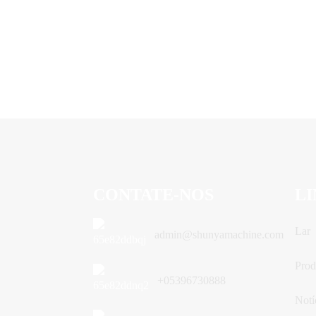
CONTATE-NOS
LI
Lar
admin@shunyamachine.com
Prod
+05396730888
Notí