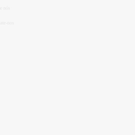
e nós
ate-nos