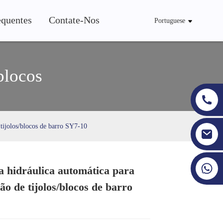
equentes
Contate-Nos
Portuguese
blocos
 tijolos/blocos de barro SY7-10
+86 19353927111
 hidráulica automática para
ão de tijolos/blocos de barro
Loading...
Loading...
Loading...
Loading...