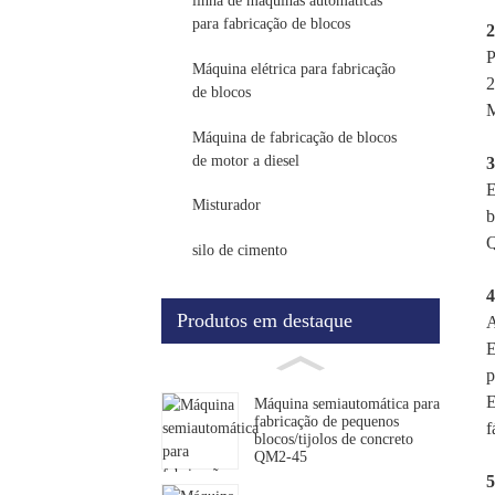
linha de máquinas automáticas
para fabricação de blocos
2
P
Máquina elétrica para fabricação
2
de blocos
M
Máquina de fabricação de blocos
de motor a diesel
3
E
Misturador
b
Q
silo de cimento
4
Produtos em destaque
A
E
p
E
Máquina semiautomática para
fabricação de pequenos
f
blocos/tijolos de concreto
QM2-45
5