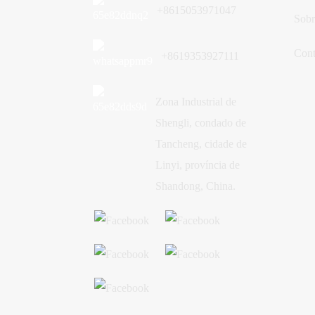
+8615053971047
Sobr
Cont
+8619353927111
Zona Industrial de
Shengli, condado de
Tancheng, cidade de
Linyi, província de
Shandong, China.