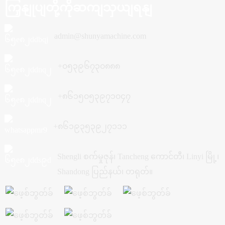
ကြှနျုပျတို့ကိုဆကျသှယျရနျ
admin@shunyamachine.com
+၀၅၃၉၆၇၃၀၈၈၈
+၈၆၁၅၀၅၃၉၇၁၀၄၇
+၈၆၁၉၃၅၃၉၂၇၁၁၁
Shengli စက်မှုဇုန်၊ Tancheng ကောင်တီ၊ Linyi မြို့၊
Shandong ပြည်နယ်၊ တရုတ်။