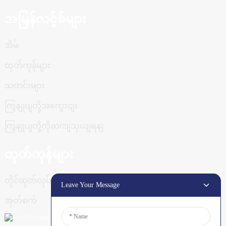
အမြန်လင့်ခ်များ
အိမ်
ထုတ်ကုန်များ
သတင်းများ
ကြှနျုပျတို့အကွောငျး
ကြှနျုပျတို့ကိုဆကျသှယျရနျ
ထုတ်ကုန်များ
တိုင်ထုတ်လုပ်မှုလိုင်း
Leave Your Message
အုတ်စက်