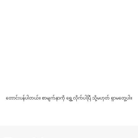
တောင်းပန်ပါတယ်။ စာမျက်နှာကို ရွှေ့လိုက်ပါပြီ သို့မဟုတ် ရှာမတွေ့ပါ။