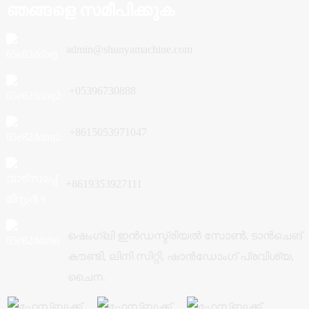
ഞങ്ങളെ സമീപിക്കുക
admin@shunyamachine.com
+05396730888
+8615053971047
+8619353927111
ഷെംഗ്ലി ഇൻഡസ്ട്രിയൽ സോൺ, ടാൻചെങ്
കൗണ്ടി, ലിനി സിറ്റി, ഷാൻഡോംഗ് പ്രവിശ്യ,
ചൈന.