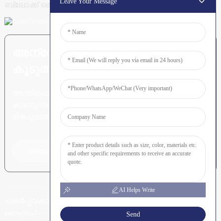
Leave Your Message
ബ്ലോക്ക് മെഷീൻ
അന്വേഷണം അയയ്ക്കുക:
കൂടുതലറിയാൻ തയ്യാറാണ്
അന്തിമഫലം
കാണുന്നതിനേക്കാൾ
മികച്ചതായി മറ്റൊന്നുമില്ല.
അന്വേഷണത്തിനായി ക്ലിക്ക് ചെയ്യുക
AI Helps Write
പകർപ്പവകാശം © SHUNYA CO., LTD.
-
-
RESOURCE
സൈറ്റ്മാപ്പ്
Send