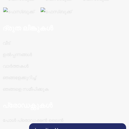
ദ്രുത ലിങ്കുകൾ
വീട്
ഉൽപ്പന്നങ്ങൾ
വാർത്തകൾ
ഞങ്ങളേക്കുറിച്ച്
ഞങ്ങളെ സമീപിക്കുക
പ്രോഡക്റ്റുകൾ
പോൾ പ്രൊഡക്ഷൻ ലൈൻ